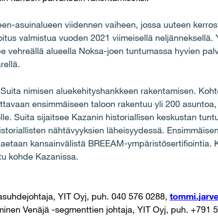
een-asuinalueen viidennen vaiheen, jossa uuteen kerros
itus valmistua vuoden 2021 viimeisellä neljänneksellä. 
see vehreällä alueella Noksa-joen tuntumassa hyvien palv
rellä.
si Suita nimisen aluekehityshankkeen rakentamisen. Koh
itettavaan ensimmäiseen taloon rakentuu yli 200 asunto
olle. Suita sijaitsee Kazanin historiallisen keskustan tu
historiallisten nähtävyyksien läheisyydessä. Ensimmäise
haetaan kansainvälistä BREEAM-ympäristösertifiointia. 
tu kohde Kazanissa.
ajasuhdejohtaja, YIT Oyj, puh. 040 576 0288,
tommi.jarve
minen Venäjä -segmenttien johtaja, YIT Oyj, puh. +791 