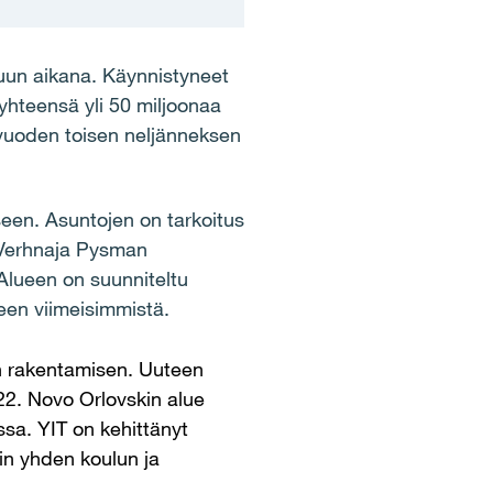
uun aikana. Käynnistyneet
yhteensä yli 50 miljoonaa
u vuoden toisen neljänneksen
seen. Asuntojen on tarkoitus
a Verhnaja Pysman
 Alueen on suunniteltu
een viimeisimmistä.
n rakentamisen. Uuteen
22. Novo Orlovskin alue
ssa. YIT on kehittänyt
min yhden koulun
ja