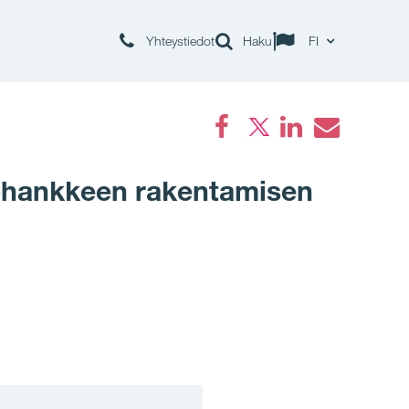
Yhteystiedot
Haku
FI
Facebook
LinkedIn
Email
lohankkeen rakentamisen