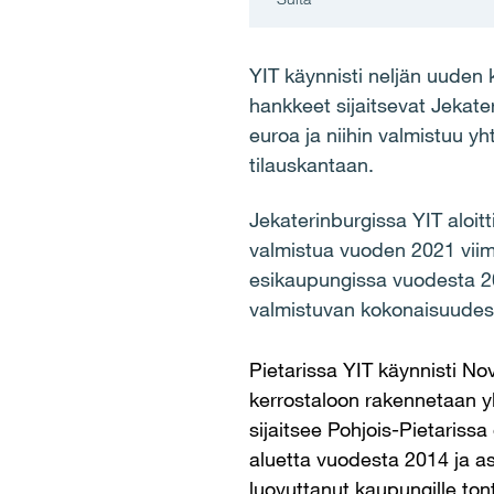
YIT käynnisti neljän uuden
hankkeet sijaitsevat Jekate
euroa ja niihin valmistuu y
tilauskantaan.
Jekaterinburgissa YIT aloit
valmistua vuoden 2021 viime
esikaupungissa vuodesta 201
valmistuvan kokonaisuudess
Pietarissa YIT käynnisti N
kerrostaloon rakennetaan yl
sijaitsee Pohjois-Pietariss
aluetta vuodesta 2014 ja a
luovuttanut kaupungille to