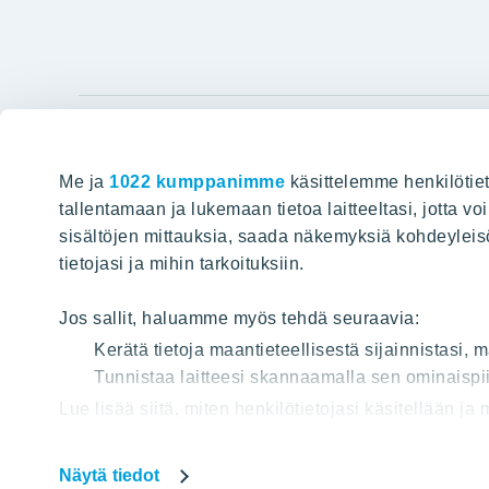
YIT Gro
Me ja
1022 kumppanimme
käsittelemme henkilötiet
Hyvin rakennettu huominen
Tietoa YIT:
tallentamaan ja lukemaan tietoa laitteeltasi, jotta v
sisältöjen mittauksia, saada näkemyksiä kohdeyleisöst
Töihin meil
HAKU
tietojasi ja mihin tarkoituksiin.
Sijoittajat
Projektit
Jos sallit, haluamme myös tehdä seuraavia:
Vastuullis
Kerätä tietoja maantieteellisestä sijainnistasi,
Media
Tunnistaa laitteesi skannaamalla sen ominaispii
Lue lisää siitä, miten henkilötietojasi käsitellään ja
Yhteystied
tai peruuttaa sen milloin vain evästeilmoituksessa.
Näytä tiedot