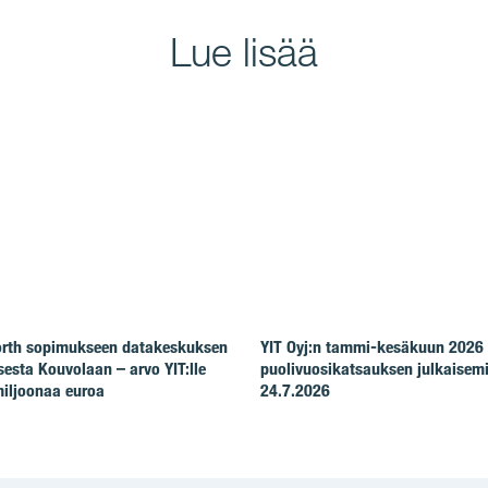
Lue lisää
North sopimukseen datakeskuksen
YIT Oyj:n tammi-kesäkuun 2026
esta Kouvolaan – arvo YIT:lle
puolivuosikatsauksen julkaisem
iljoonaa euroa
24.7.2026