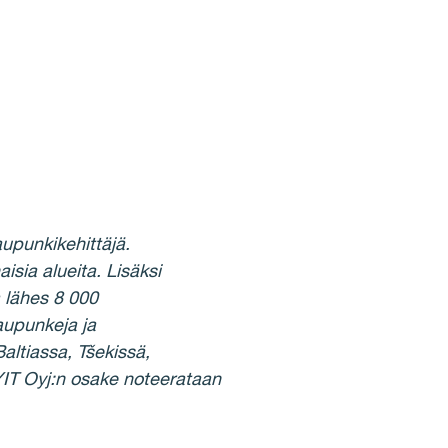
upunkikehittäjä.
sia alueita. Lisäksi
 lähes 8 000
aupunkeja ja
altiassa, Tšekissä,
 YIT Oyj:n osake noteerataan