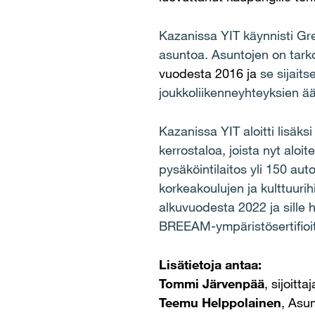
Kazanissa YIT käynnisti Gr
asuntoa. Asuntojen on tarko
vuodesta 2016 ja
se sijait
joukkoliikenneyhteyksien ää
Kazanissa YIT aloitti lisäk
kerrostaloa, joista nyt alo
pysäköintilaitos yli 150 aut
korkeakoulujen ja kulttuuri
alkuvuodesta 2022 ja sille 
BREEAM-ympäristösertifioi
Lisätietoja antaa:
Tommi Järvenpää
, sijoitt
Teemu Helppolainen
, Asu