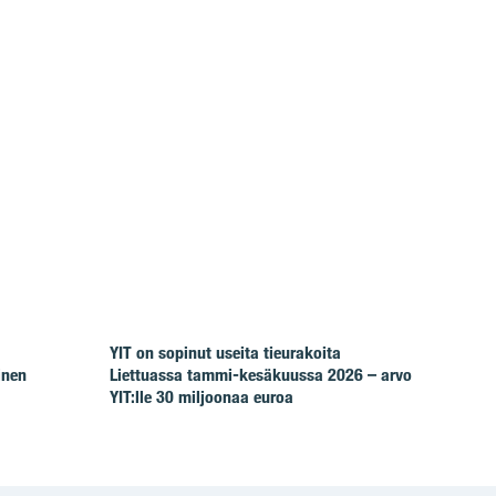
YIT on sopinut useita tieurakoita
inen
Liettuassa tammi-kesäkuussa 2026 – arvo
YIT:lle 30 miljoonaa euroa