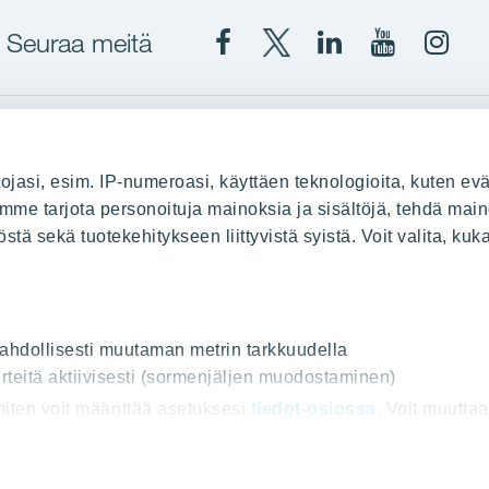
Seuraa meitä
Facebook
X
YIT
YIT
Insta
YIT
YIT
Corporation
Corporati
YIT
Suomi
Suomi
Suom
up
YIT Suomessa
ojasi, esim. IP-numeroasi, käyttäen teknologioita, kuten evä
stä
Myytävät asunnot
oimme tarjota personoituja mainoksia ja sisältöjä, tehdä main
ä sekä tuotekehitykseen liittyvistä syistä. Voit valita, kuk
le
Vuokrattavat toimitilat
Kiinteistösijoittaminen
Infrarakentaminen
uus
Toimitilarakentaminen
 mahdollisesti muutaman metrin tarkkuudella
Teollisuusrakentaminen
rteitä aktiivisesti (sormenjäljen muodostaminen)
 miten voit määrittää asetuksesi
tiedot-osiossa
. Voit muutta
ot