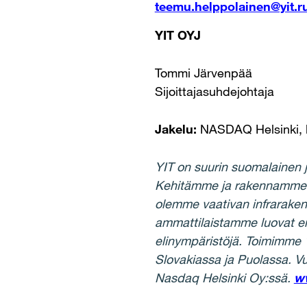
teemu.helppolainen@yit.r
YIT OYJ
Tommi Järvenpää
Sijoittajasuhdejohtaja
Jakelu:
NASDAQ Helsinki, k
YIT on suurin suomalainen 
Kehitämme ja rakennamme asu
olemme vaativan infrarake
ammattilaistamme luovat en
elinympäristöjä. Toimimme 
Slovakiassa ja Puolassa. Vu
Nasdaq Helsinki Oy:ssä.
ww