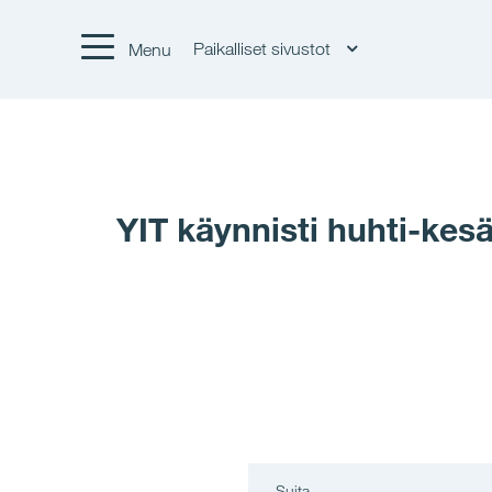
Paikalliset sivustot
Menu
YIT käynnisti huhti-ke
Suita