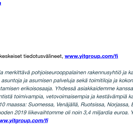
u
eskeiset tiedotusvälineet,
www.yitgroup.com/fi
ja merkittävä pohjoiseurooppalainen rakennusyhtiö ja ka
ntoja ja asumisen palveluja sekä toimitiloja ja kokonai
ntamisen erikoisosaaja. Yhdessä asiakkaidemme kanssa
tistä toimivampia, vetovoimaisempia ja kestävämpiä k
10 maassa: Suomessa, Venäjällä, Ruotsissa, Norjassa, B
oden 2019 liikevaihtomme oli noin 3,4 miljardia euroa.
w.yitgroup.com/fi