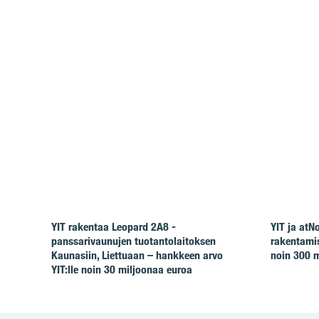
YIT rakentaa Leopard 2A8 -
YIT ja at
panssarivaunujen tuotantolaitoksen
rakentamis
Kaunasiin, Liettuaan – hankkeen arvo
noin 300 m
YIT:lle noin 30 miljoonaa euroa