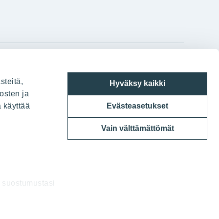
gram
on
i
YIT:n pääkonttori
steitä,
Hyväksy kaikki
Panuntie 11, PL 36, 00620 Helsinki
osten ja
a käyttää
Evästeasetukset
020 433 111
Vain välttämättömät
a suostumustasi