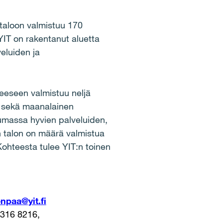
taloon valmistuu 170
YIT on rakentanut aluetta
eluiden ja
teeseen valmistuu neljä
a, sekä maanalainen
ntumassa hyvien palveluiden,
n talon on määrä valmistua
Kohteesta tulee YIT:n toinen
npaa@yit.fi
5316 8216,