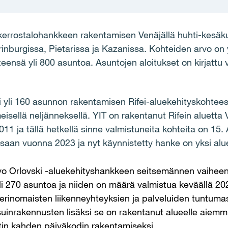
 kerrostalohankkeen rakentamisen Venäjällä huhti-kesäk
rinburgissa, Pietarissa ja Kazanissa.
Kohteiden arvo on 
hteensä yli 800 asuntoa. Asuntojen aloitukset on kirjatt
ti yli 160 asunnon rakentamisen Rifei-aluekehityskohtee
isellä neljänneksellä. YIT on rakentanut Rifein aluett
1 ja tällä hetkellä sinne valmistuneita kohteita on 15.
aan vuonna 2023 ja nyt käynnistetty hanke on yksi alu
ovo Orlovski -aluekehityshankkeen seitsemännen vaihee
i 270 asuntoa ja niiden on määrä valmistua keväällä 20
a erinomaisten liikenneyhteyksien ja palveluiden tuntuma
suinrakennusten lisäksi se on rakentanut alueelle aiem
ntin kahden päiväkodin rakentamiseksi.