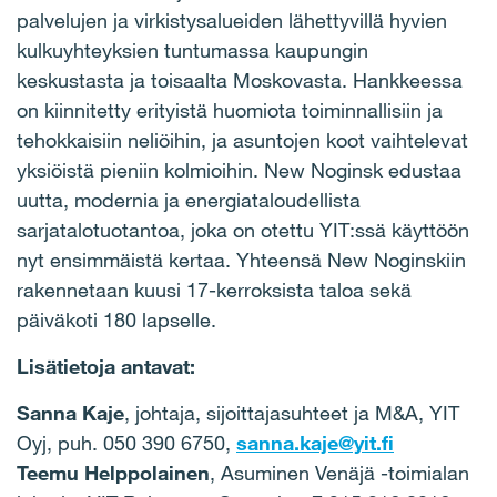
palvelujen ja virkistysalueiden lähettyvillä hyvien
kulkuyhteyksien tuntumassa kaupungin
keskustasta ja toisaalta Moskovasta. Hankkeessa
on kiinnitetty erityistä huomiota toiminnallisiin ja
tehokkaisiin neliöihin, ja asuntojen koot vaihtelevat
yksiöistä pieniin kolmioihin.
New Noginsk edustaa
uutta, modernia ja energiataloudellista
sarjatalotuotantoa, joka on otettu YIT:ssä käyttöön
nyt ensimmäistä kertaa. Yhteensä New Noginskiin
rakennetaan kuusi 17-kerroksista taloa sekä
päiväkoti 180 lapselle.
Lisätietoja antavat:
Sanna Kaje
, johtaja, sijoittajasuhteet ja M&A, YIT
Oyj, puh. 050 390 6750,
sanna.kaje@yit.fi
Teemu Helppolainen
, Asuminen Venäjä -toimialan