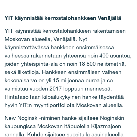
YIT käynnistää kerrostalohankkeen Venäjällä
YIT käynnistää kerrostalohankkeen rakentamisen
Moskovan alueella, Venäjällä. Nyt
käynnistettävässä hankkeen ensimmäisessä
vaiheessa rakennetaan yhteensä noin 400 asuntoa,
joiden yhteispinta-ala on noin 18 800 neliömetriä,
sekä liiketiloja. Hankkeen ensimmäisen vaiheen
kokonaisarvo on yli 15 miljoonaa euroa ja se
valmistuu vuoden 2017 loppuun mennessä.
Hintatasoltaan kilpailukykyinen hanke täydentää
hyvin YIT:n myyntiportfoliota Moskovan alueella.
New Noginsk -niminen hanke sijaitsee Noginskin
kaupungissa Moskovan itäpuolella Kljazmajoen
rannalla. Kohde sijaitsee suositulla asuinalueella