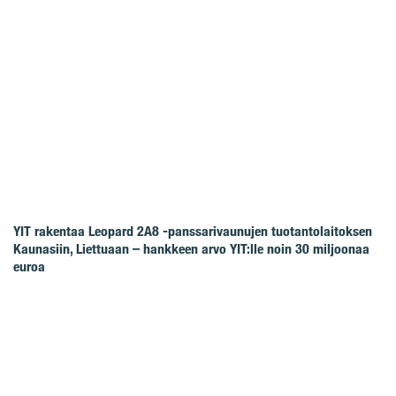
YIT rakentaa Leopard 2A8 -panssarivaunujen tuotantolaitoksen
Kaunasiin, Liettuaan – hankkeen arvo YIT:lle noin 30 miljoonaa
euroa