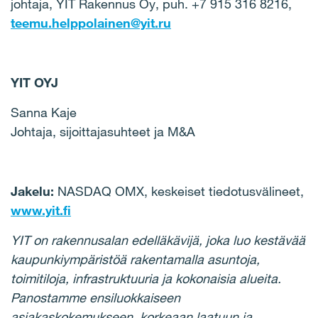
johtaja, YIT Rakennus Oy, puh. +7 915 316 8216,
teemu.helppolainen@yit.ru
YIT OYJ
Sanna Kaje
Johtaja, sijoittajasuhteet ja M&A
Jakelu:
NASDAQ OMX, keskeiset tiedotusvälineet,
www.yit.fi
YIT on rakennusalan edelläkävijä, joka luo kestävää
kaupunkiympäristöä rakentamalla asuntoja,
toimitiloja, infrastruktuuria ja kokonaisia alueita.
Panostamme ensiluokkaiseen
asiakaskokemukseen, korkeaan laatuun ja