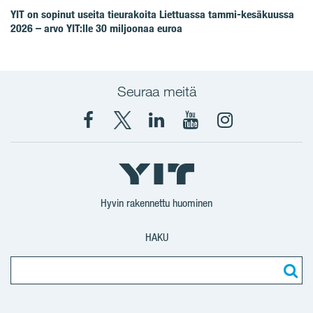
YIT on sopinut useita tieurakoita Liettuassa tammi-kesäkuussa
2026 – arvo YIT:lle 30 miljoonaa euroa
Seuraa meitä
Facebook
X
YIT
YIT
Instagram
YIT
YIT
Corporation
Corporation
YIT
Suomi
Suomi
Suomi
Hyvin rakennettu huominen
HAKU