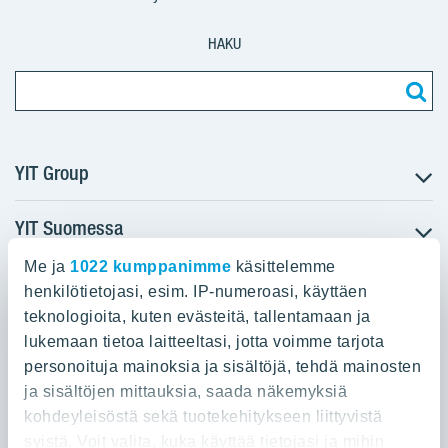
HAKU
YIT Group
YIT Suomessa
Tietoa YIT:stä
Töihin meille
Me ja
1022 kumppanimme
käsittelemme
YIT:n pääkonttori
Myytävät asunnot
Sijoittajat
henkilötietojasi, esim. IP-numeroasi, käyttäen
Vuokrattavat toimitilat
teknologioita, kuten evästeitä, tallentamaan ja
Panuntie 11, PL 36, 00620 Helsinki
Projektit
lukemaan tietoa laitteeltasi, jotta voimme tarjota
Kiinteistösijoittaminen
Vastuullisuus
personoituja mainoksia ja sisältöjä, tehdä mainosten
020 433 111
Infrarakentaminen
Media
ja sisältöjen mittauksia, saada näkemyksiä
Toimitilarakentaminen
Yhteystiedot
kohdeyleisöstä sekä tuotekehitykseen liittyvistä
Teollisuusrakentaminen
syistä. Voit valita, kuka käyttää tietojasi ja mihin