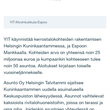
YIT-Klovinkukkula-Espoo
YIT käynnistää kerrostalokohteiden rakentamisen
Helsingin Kuninkaantammessa, ja Espoon
Mankkaalla. Kohteiden arvo on yhteensä noin 25
miljoonaa euroa ja kumpaankin kohteeseen tulee
noin 50 asuntoa. Aloitukset kirjataan toiselle
vuosineljännekselle.
Asunto Oy Helsingin Talvitammi sijaitsee
Kuninkaantammen uudella asuinalueella
Keskuspuiston läheisyydessä. Asunnot vaihtelevat
kaksioista rivitalohuoneistoihin, joissa on terassi ja
oma piha. Joidenkin asuntojen yhteydessä on