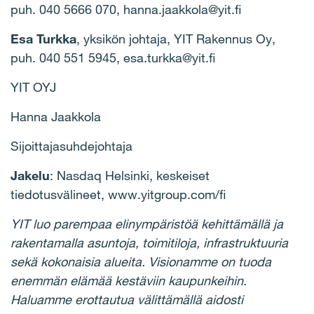
puh. 040 5666 070, hanna.jaakkola@yit.fi
Esa Turkka
, yksikön johtaja, YIT Rakennus Oy,
puh. 040 551 5945, esa.turkka@yit.fi
YIT OYJ
Hanna Jaakkola
Sijoittajasuhdejohtaja
Jakelu
: Nasdaq Helsinki, keskeiset
tiedotusvälineet, www.yitgroup.com/fi
YIT luo parempaa elinympäristöä kehittämällä ja
rakentamalla asuntoja, toimitiloja, infrastruktuuria
sekä kokonaisia alueita. Visionamme on tuoda
enemmän elämää kestäviin kaupunkeihin.
Haluamme erottautua välittämällä aidosti