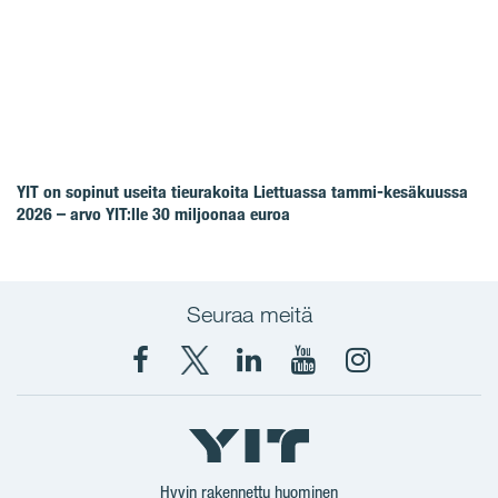
YIT on sopinut useita tieurakoita Liettuassa tammi-kesäkuussa
2026 – arvo YIT:lle 30 miljoonaa euroa
Seuraa meitä
Facebook
X
YIT
YIT
Instagram
YIT
YIT
Corporation
Corporation
YIT
Suomi
Suomi
Suomi
Hyvin rakennettu huominen