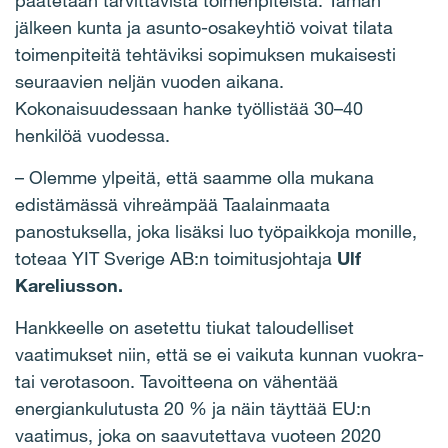
päätetään tarvittavista toimenpiteistä. Tämän
jälkeen kunta ja asunto-osakeyhtiö voivat tilata
toimenpiteitä tehtäviksi sopimuksen mukaisesti
seuraavien neljän vuoden aikana.
Kokonaisuudessaan hanke työllistää 30–40
henkilöä vuodessa.
– Olemme ylpeitä, että saamme olla mukana
edistämässä vihreämpää Taalainmaata
panostuksella, joka lisäksi luo työpaikkoja monille,
toteaa YIT Sverige AB:n toimitusjohtaja
Ulf
Kareliusson.
Hankkeelle on asetettu tiukat taloudelliset
vaatimukset niin, että se ei vaikuta kunnan vuokra-
tai verotasoon. Tavoitteena on vähentää
energiankulutusta 20 % ja näin täyttää EU:n
vaatimus, joka on saavutettava vuoteen 2020