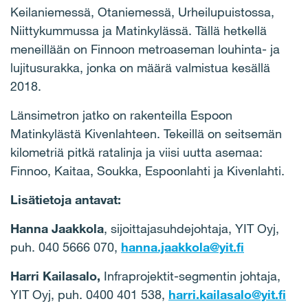
Keilaniemessä, Otaniemessä, Urheilupuistossa,
Niittykummussa ja Matinkylässä. Tällä hetkellä
meneillään on Finnoon metroaseman louhinta- ja
lujitusurakka, jonka on määrä valmistua kesällä
2018.
Länsimetron jatko on rakenteilla Espoon
Matinkylästä Kivenlahteen. Tekeillä on seitsemän
kilometriä pitkä ratalinja ja viisi uutta asemaa:
Finnoo, Kaitaa, Soukka, Espoonlahti ja Kivenlahti.
Lisätietoja antavat:
Hanna Jaakkola
, sijoittajasuhdejohtaja, YIT Oyj,
puh. 040 5666 070,
hanna.jaakkola@yit.fi
Harri Kailasalo,
Infraprojektit-segmentin johtaja,
YIT Oyj, puh. 0400 401 538,
harri.kailasalo@yit.fi