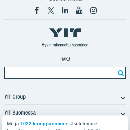
Facebook
X
YIT
YIT
Instagram
YIT
YIT
Corporation
Corporation
YIT
Suomi
Suomi
Suomi
Hyvin rakennettu huominen
HAKU
YIT Group
YIT Suomessa
Tietoa YIT:stä
Töihin meille
Me ja
1022 kumppanimme
käsittelemme
YIT:n pääkonttori
Myytävät asunnot