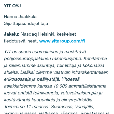
YIT OYJ
Hanna Jaakkola
Sijoittajasuhdejohtaja
Jakelu:
Nasdaq Helsinki, keskeiset
tiedotusvälineet,
www.yitgroup.com/fi
YIT on suurin suomalainen ja merkittävä
pohjoiseurooppalainen rakennusyhtiö. Kehitämme
ja rakennamme asuntoja, toimitiloja ja kokonaisia
alueita. Lisäksi olemme vaativan infrarakentamisen
erikoisosaaja ja päällystäjä. Yhdessä
asiakkaidemme kanssa 10 000 ammattilaistamme
luovat entistä toimivampia, vetovoimaisempia ja
kestävämpiä kaupunkeja ja elinympäristöjä.
Toimimme 11 maassa: Suomessa, Venäjällä,
Skandinaviassa, Baltiassa, Tšekissä, Slovakiassa ja