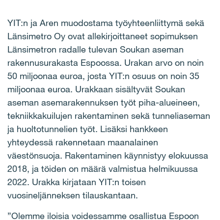
YIT:n ja Aren muodostama työyhteenliittymä sekä
Länsimetro Oy ovat allekirjoittaneet sopimuksen
Länsimetron radalle tulevan Soukan aseman
rakennusurakasta Espoossa. Urakan arvo on noin
50 miljoonaa euroa, josta YIT:n osuus on noin 35
miljoonaa euroa. Urakkaan sisältyvät Soukan
aseman asemarakennuksen työt piha-alueineen,
tekniikkakuilujen rakentaminen sekä tunneliaseman
ja huoltotunnelien työt. Lisäksi hankkeen
yhteydessä rakennetaan maanalainen
väestönsuoja. Rakentaminen käynnistyy elokuussa
2018, ja töiden on määrä valmistua helmikuussa
2022. Urakka kirjataan YIT:n toisen
vuosineljänneksen tilauskantaan.
”Olemme iloisia voidessamme osallistua Espoon