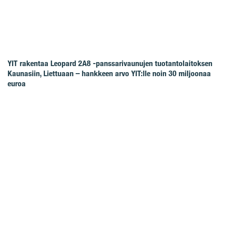
YIT rakentaa Leopard 2A8 -panssarivaunujen tuotantolaitoksen
Kaunasiin, Liettuaan – hankkeen arvo YIT:lle noin 30 miljoonaa
euroa