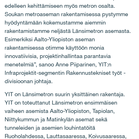
edelleen kehittämiseen myös metron osalta.
Soukan metroaseman rakentamisessa pystymme
hyödyntämään kokemustamme aiemmin
rakentamistamme neljästä Länsimetron asemasta.
Esimerkiksi Aalto-Yliopiston aseman
rakentamisessa otimme käyttöön monia
innovatiivisia, projektinhallintaa parantavia
menetelmiä”, sanoo Anne Piiparinen, YIT:n
Infraprojektit-segmentin Rakennustekniset työt -
divisioonan johtaja.
YIT on Länsimetron suurin yksittäinen rakentaja.
YIT on toteuttanut Länsimetron ensimmäisen
vaiheen asemista Aalto-Yliopiston, Tapiolan,
Niittykummun ja Matinkylän asemat sekä
tunneleiden ja asemien louhintatöitä
Ruoholahdessa, Lauttasaaressa, Koivusaaressa,