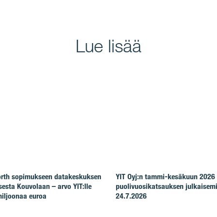
Lue lisää
North sopimukseen datakeskuksen
YIT Oyj:n tammi-kesäkuun 2026
esta Kouvolaan – arvo YIT:lle
puolivuosikatsauksen julkaisem
iljoonaa euroa
24.7.2026