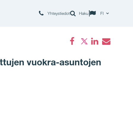
Yhteystiedot
Haku
FI
Facebook
LinkedIn
Email
ettujen vuokra-asuntojen