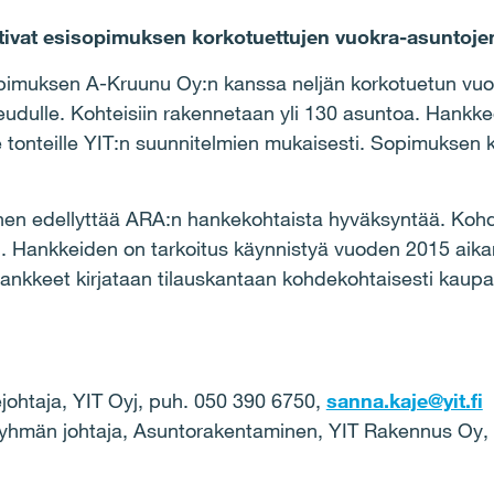
ittivat esisopimuksen korkotuettujen vuokra-asuntoj
isopimuksen A-Kruunu Oy:n kanssa neljän korkotuetun v
udulle. Kohteisiin rakennetaan yli 130 asuntoa. Hankke
lle tonteille YIT:n suunnitelmien mukaisesti. Sopimuksen
en edellyttää ARA:n hankekohtaista hyväksyntää. Koh
 Hankkeiden on tarkoitus käynnistyä vuoden 2015 aika
kkeet kirjataan tilauskantaan kohdekohtaisesti kaupan 
dejohtaja, YIT Oyj, puh. 050 390 6750,
sanna.kaje@yit.fi
taryhmän johtaja, Asuntorakentaminen, YIT Rakennus Oy,