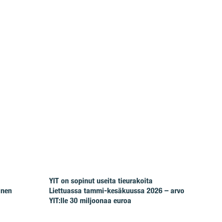
YIT on sopinut useita tieurakoita
inen
Liettuassa tammi-kesäkuussa 2026 – arvo
YIT:lle 30 miljoonaa euroa