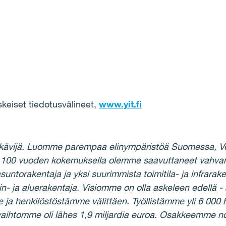
iset tiedotusvälineet,
www.yit.fi
kävijä. Luomme parempaa elinympäristöä Suomessa, Ven
Yli 100 vuoden kokemuksella olemme saavuttaneet vahv
torakentaja ja yksi suurimmista toimitila- ja infrarake
n- ja aluerakentaja. Visiomme on olla askeleen edellä 
a henkilöstöstämme välittäen. Työllistämme yli 6 000 
vaihtomme oli lähes 1,9 miljardia euroa. Osakkeemm