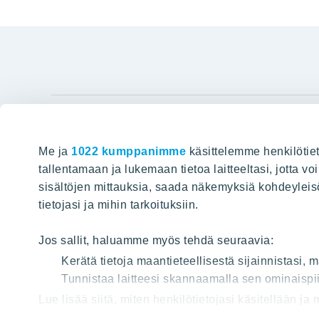
YIT Gro
Me ja
1022 kumppanimme
käsittelemme henkilötiet
Hyvin rakennettu huominen
Tietoa YIT:
tallentamaan ja lukemaan tietoa laitteeltasi, jotta v
sisältöjen mittauksia, saada näkemyksiä kohdeyleisöst
Töihin meil
HAKU
tietojasi ja mihin tarkoituksiin.
Sijoittajat
Projektit
Jos sallit, haluamme myös tehdä seuraavia:
Vastuullis
Kerätä tietoja maantieteellisestä sijainnistasi,
Tunnistaa laitteesi skannaamalla sen ominaispii
Media
Lue lisää siitä, miten henkilötietojasi käsitellään ja
Yhteystied
tai peruuttaa sen milloin vain evästeilmoituksessa.