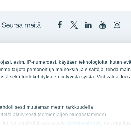
Seuraa meitä
Facebook
X
YIT
YIT
Insta
YIT
YIT
Corporation
Corporati
YIT
Suomi
Suomi
Suom
up
YIT Suomessa
ojasi, esim. IP-numeroasi, käyttäen teknologioita, kuten evä
stä
Myytävät asunnot
oimme tarjota personoituja mainoksia ja sisältöjä, tehdä main
ä sekä tuotekehitykseen liittyvistä syistä. Voit valita, kuk
le
Vuokrattavat toimitilat
Kiinteistösijoittaminen
Infrarakentaminen
uus
Toimitilarakentaminen
 mahdollisesti muutaman metrin tarkkuudella
rteitä aktiivisesti (sormenjäljen muodostaminen)
Teollisuusrakentaminen
 miten voit määrittää asetuksesi
tiedot-osiossa
. Voit muutta
ot