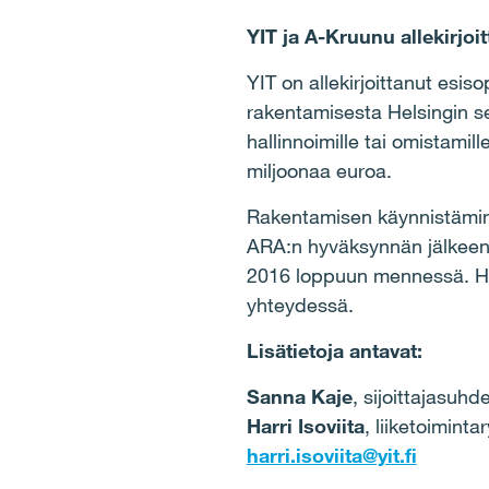
YIT ja A-Kruunu allekirjo
YIT on allekirjoittanut es
rakentamisesta Helsingin se
hallinnoimille tai omistami
miljoonaa euroa.
Rakentamisen käynnistämin
ARA:n hyväksynnän jälkeen.
2016 loppuun mennessä. Han
yhteydessä.
Lisätietoja antavat:
Sanna Kaje
, sijoittajasuh
Harri Isoviita
, liiketoimin
harri.isoviita@yit.fi