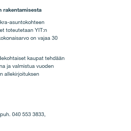
en rakentamisesta
uokra-asuntokohteen
et toteutetaan YIT:n
 kokonaisarvo on vajaa 30
dekohtaiset kaupat tehdään
na ja valmistua vuoden
allekirjoituksen
 puh. 040 553 3833,