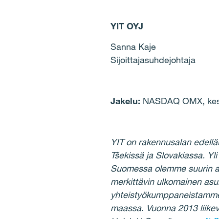
YIT OYJ
Sanna Kaje
Sijoittajasuhdejohtaja
Jakelu:
NASDAQ OMX, keske
YIT on rakennusalan edellä
Tšekissä ja Slovakiassa. 
Suomessa olemme suurin asun
merkittävin ulkomainen asui
yhteistyökumppaneistamme j
maassa. Vuonna 2013 liike