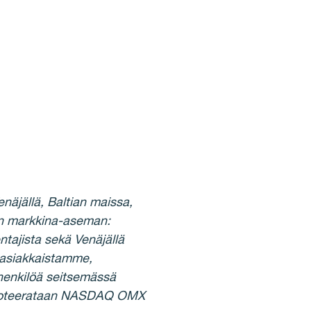
äjällä, Baltian maissa,
an markkina-aseman:
ntajista sekä Venäjällä
- asiakkaistamme,
henkilöä seitsemässä
e noteerataan NASDAQ OMX