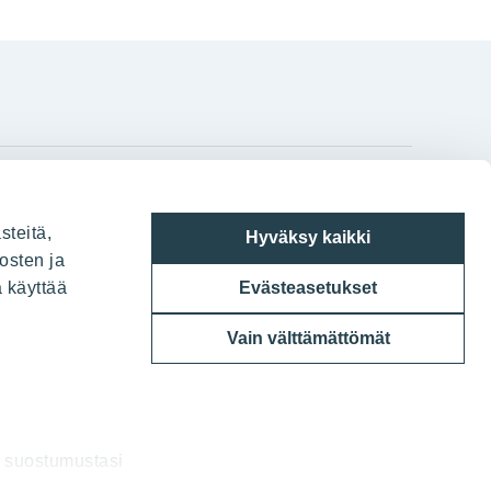
gram
on
i
YIT:n pääkonttori
steitä,
Hyväksy kaikki
Panuntie 11, PL 36, 00620 Helsinki
osten ja
a käyttää
Evästeasetukset
020 433 111
Vain välttämättömät
a suostumustasi