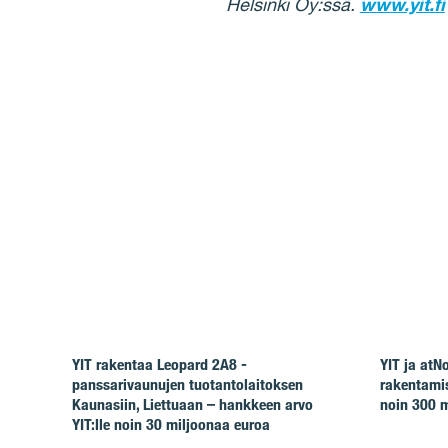
Helsinki Oy:ssä.
www.yit.fi
YIT rakentaa Leopard 2A8 -
YIT ja at
panssarivaunujen tuotantolaitoksen
rakentamis
Kaunasiin, Liettuaan – hankkeen arvo
noin 300 m
YIT:lle noin 30 miljoonaa euroa