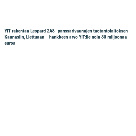
YIT rakentaa Leopard 2A8 -panssarivaunujen tuotantolaitoksen
Kaunasiin, Liettuaan – hankkeen arvo YIT:lle noin 30 miljoonaa
euroa