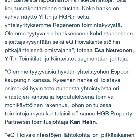
korjausrakentaminen edustaa. Koko hanke on
vahva näyttö YIT:n ja HGR:n sekä
yhteisyrityksemme Regeneron toimintakyvystä.
Olemme tyytyväisiä hankkeeseen kohdistuneeseen
sijoittajakysyntään sekä eQ Hoivakiinteistöihin
pitkäjänteisenä omistajana”, toteaa
Esa Neuvonen
,
YIT:n Toimitilat- ja Kiinteistöt segmenttien johtaja.
”Olemme tyytyväisiä hyvään yhteistyöhön Espoon
kaupungin kanssa. Kyseinen hanke oli loistava
esimerkki hyvin toteutuneesta yhteistyöstä eri
virastojen kanssa ja lopputuloksena toimiva
monikäyttöinen rakennus, johon on tulossa
toimintoja myös kuntalaisille.” sanoo HGR Property
Partnersin toimitusjohtaja
Kari Helin
.
”
eQ Hoivakiinteistöjen lähtökohta on pitkäaikainen