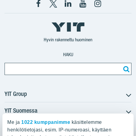
Facebook
X
YIT
YIT
Instagram
YIT
YIT
Corporation
Corporation
YIT
Suomi
Suomi
Suomi
Hyvin rakennettu huominen
HAKU
YIT Group
YIT Suomessa
Tietoa YIT:stä
Töihin meille
Me ja
1022 kumppanimme
käsittelemme
YIT:n pääkonttori
Myytävät asunnot
Sijoittajat
henkilötietojasi, esim. IP-numeroasi, käyttäen