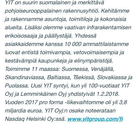
YIT on suurin suomalainen ja merkittävä
pohjoiseurooppalainen rakennusyhtiö. Kehitämme
ja rakennamme asuntoja, toimitiloja ja kokonaisia
alueita. Lisäksi olemme vaativan infrarakentamisen
erikoisosaaja ja päällystäjä. Yhdessä
asiakkaidemme kanssa 10 000 ammattilaistamme
luovat entistä toimivampia, vetovoimaisempia ja
kestävämpiä kaupunkeja ja elinympäristöjä.
Toimimme 11 maassa: Suomessa, Venäjällä,
Skandinaviassa, Baltiassa, Tšekissä, Slovakiassa ja
Puolassa. Uusi YIT syntyi, kun yli 100-vuotiaat YIT
Oyj ja Lemminkäinen Oyj yhdistyivät 1.2.2018.
Vuoden 2017 pro forma -liikevaihtomme oli yli 3,8
miljardia euroa. YIT Oyj:n osake noteerataan
Nasdaq Helsinki Oy:ssä.
www.yitgroup.com/fi