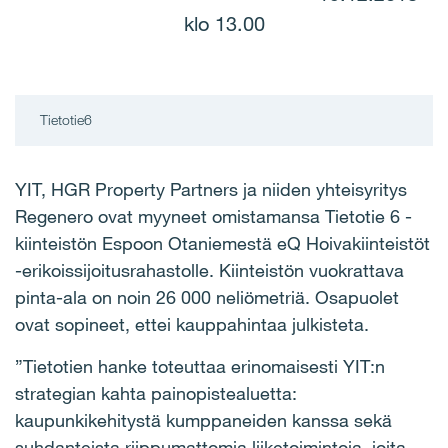
klo 13.00
Tietotie6
YIT, HGR Property Partners ja niiden yhteisyritys
Regenero ovat myyneet omistamansa Tietotie 6 -
kiinteistön Espoon Otaniemestä eQ Hoivakiinteistöt
-erikoissijoitusrahastolle. Kiinteistön vuokrattava
pinta-ala on noin 26 000 neliömetriä. Osapuolet
ovat sopineet, ettei kauppahintaa julkisteta.
”Tietotien hanke toteuttaa erinomaisesti YIT:n
strategian kahta painopistealuetta:
kaupunkikehitystä kumppaneiden kanssa sekä
suhdanteista riippumattomia liiketoimintoja, joita