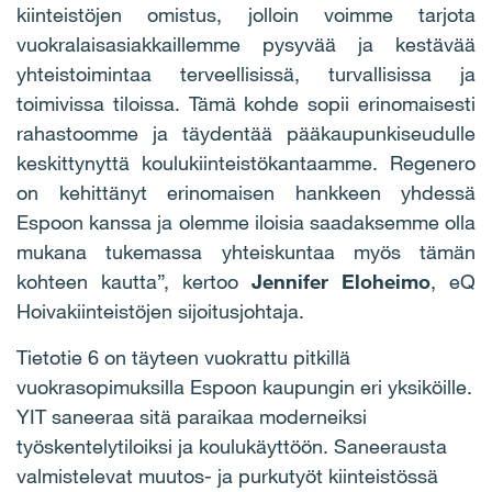
kiinteistöjen omistus, jolloin voimme tarjota
vuokralaisasiakkaillemme pysyvää ja kestävää
yhteistoimintaa terveellisissä, turvallisissa ja
toimivissa tiloissa. Tämä kohde sopii erinomaisesti
rahastoomme ja täydentää pääkaupunkiseudulle
keskittynyttä koulukiinteistökantaamme. Regenero
on kehittänyt erinomaisen hankkeen yhdessä
Espoon kanssa ja olemme iloisia saadaksemme olla
mukana tukemassa yhteiskuntaa myös tämän
kohteen kautta”, kertoo
Jennifer Eloheimo
, eQ
Hoivakiinteistöjen sijoitusjohtaja.
Tietotie 6 on täyteen vuokrattu pitkillä
vuokrasopimuksilla Espoon kaupungin eri yksiköille.
YIT saneeraa sitä paraikaa moderneiksi
työskentelytiloiksi ja koulukäyttöön. Saneerausta
valmistelevat muutos- ja purkutyöt kiinteistössä