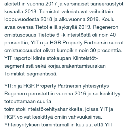
aloitettiin vuonna 2017 ja varsinaiset saneeraustyöt
keväällä 2018. Toimistot valmistuvat vaiheittain
loppuvuodesta 2018 ja alkuvuonna 2019. Koulu
avaa ovensa Tietotiellä syksyllä 2019. Regeneron
omistusosuus Tietotie 6 -kiinteistöstä oli noin 40
prosenttia, YIT:n ja HGR Property Partnersin suorat
omistusosuudet olivat kumpikin noin 30 prosenttia.
YIT raportoi kiinteistökaupan Kiinteistöt-
segmentissä sekä korjausrakentamisurakan
Toimitilat-segmentissä.
YIT:n ja HGR Property Partnersin yhteisyritys
Regenero perustettiin vuonna 2016 ja se keskittyy
toteuttamaan suuria
toimistokiinteistökehityshankkeita, joissa YIT ja
HGR voivat keskittyä omiin vahvuuksiinsa.
Yhteisyrityksen toimintamalliin kuuluu, että YIT