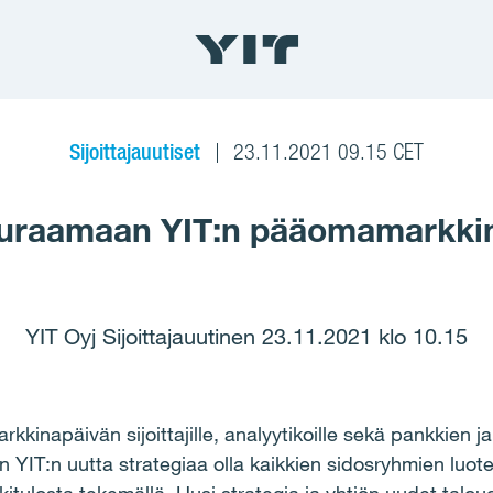
Sijoittajauutiset
23.11.2021 09.15 CET
euraamaan YIT:n pääomamarkki
YIT Oyj Sijoittajauutinen 23.11.2021 klo 10.15
kinapäivän sijoittajille, analyytikoille sekä pankkien ja
än YIT:n uutta strategiaa olla kaikkien sidosryhmien luo