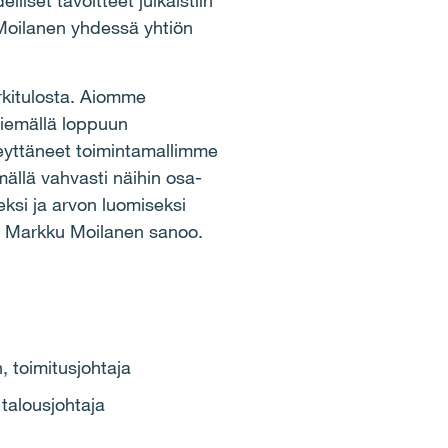
liset tavoitteet julkaistiin
 Moilanen yhdessä yhtiön
rkitulosta. Aiomme
iemällä loppuun
keyttäneet toimintamallimme
mällä vahvasti näihin osa-
eksi ja arvon luomiseksi
, Markku Moilanen sanoo.
, toimitusjohtaja
 talousjohtaja