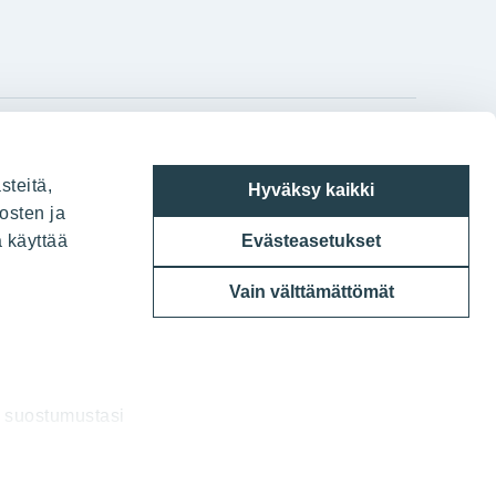
gram
on
i
YIT:n pääkonttori
steitä,
Hyväksy kaikki
Panuntie 11, PL 36, 00620 Helsinki
osten ja
a käyttää
Evästeasetukset
020 433 111
Vain välttämättömät
a suostumustasi