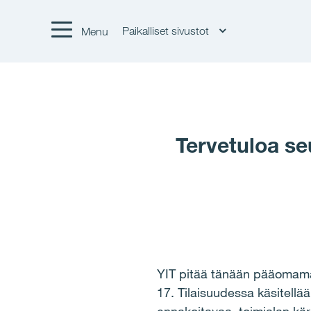
Paikalliset sivustot
Menu
Tervetuloa s
YIT pitää tänään pääomamark
17. Tilaisuudessa käsitellä