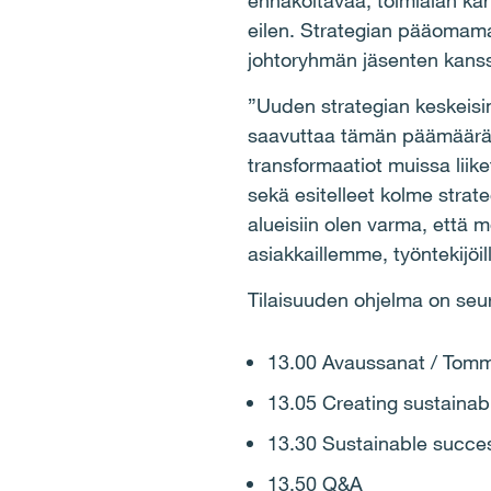
ennakoitavaa, toimialan kärk
eilen. Strategian pääomama
johtoryhmän jäsenten kans
”Uuden strategian keskeisi
saavuttaa tämän päämäärän
transformaatiot muissa lii
sekä esitelleet kolme strat
alueisiin olen varma, että 
asiakkaillemme, työntekijö
Tilaisuuden ohjelma on seu
13.00 Avaussanat / Tommi
13.05 Creating sustainabl
13.30 Sustainable success
13.50 Q&A