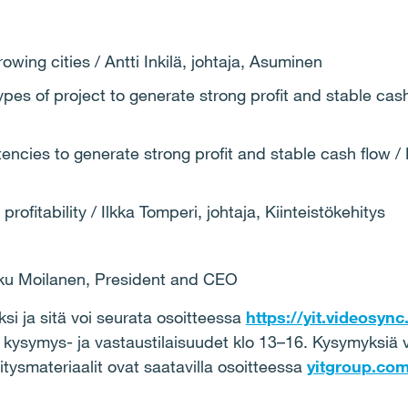
owing cities / Antti Inkilä, johtaja, Asuminen
pes of project to generate strong profit and stable cas
cies to generate strong profit and stable cash flow / 
rofitability / Ilkka Tomperi, johtaja, Kiinteistökehitys
ku Moilanen, President and CEO
si ja sitä voi seurata osoitteessa
https://yit.videosyn
a kysymys- ja vastaustilaisuudet klo 13–16. Kysymyksiä voi
tysmateriaalit ovat saatavilla osoitteessa
yitgroup.co