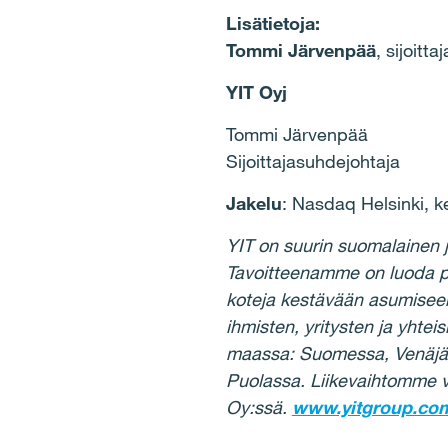
Lisätietoja:
Tommi Järvenpää
, sijoitt
YIT Oyj
Tommi Järvenpää
Sijoittajasuhdejohtaja
Jakelu
: Nasdaq Helsinki, k
YIT on suurin suomalainen 
Tavoitteenamme on luoda p
koteja kestävään asumiseen, 
ihmisten, yritysten ja yht
maassa: Suomessa, Venäjällä
Puolassa. Liikevaihtomme vu
Oy:ssä.
www.yitgroup.co