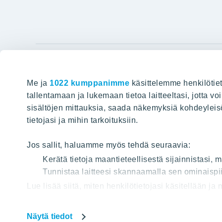
YIT Gro
Me ja
1022 kumppanimme
käsittelemme henkilötiet
Hyvin rakennettu huominen
Tietoa YIT:
tallentamaan ja lukemaan tietoa laitteeltasi, jotta v
sisältöjen mittauksia, saada näkemyksiä kohdeyleisöst
Töihin meil
HAKU
tietojasi ja mihin tarkoituksiin.
Sijoittajat
Projektit
Jos sallit, haluamme myös tehdä seuraavia:
Vastuullis
Kerätä tietoja maantieteellisestä sijainnistasi,
Tunnistaa laitteesi skannaamalla sen ominaispii
Media
Lue lisää siitä, miten henkilötietojasi käsitellään ja
Yhteystied
tai peruuttaa sen milloin vain evästeilmoituksessa.
Näytä tiedot