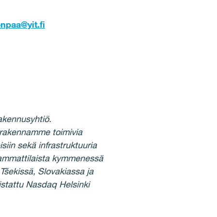
npaa@yit.fi
akennusyhtiö.
 rakennamme toimivia
siin sekä infrastruktuuria
0 ammattilaista kymmenessä
Tšekissä, Slovakiassa ja
istattu Nasdaq Helsinki