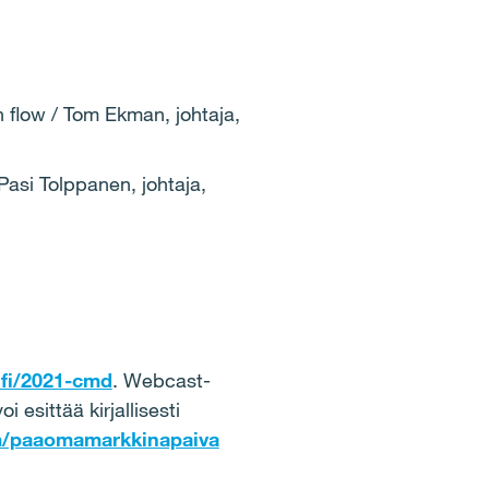
h flow / Tom Ekman, johtaja,
Pasi Tolppanen, johtaja,
c.fi/2021-cmd
. Webcast-
 esittää kirjallisesti
m/paaomamarkkinapaiva