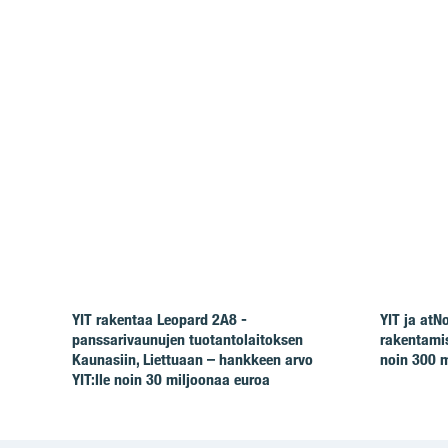
YIT rakentaa Leopard 2A8 -
YIT ja at
panssarivaunujen tuotantolaitoksen
rakentamis
Kaunasiin, Liettuaan – hankkeen arvo
noin 300 m
YIT:lle noin 30 miljoonaa euroa