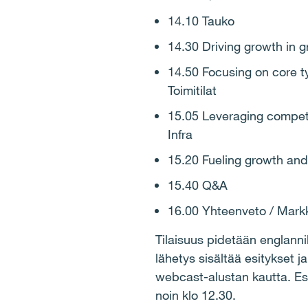
14.10 Tauko
14.30 Driving growth in gr
14.50 Focusing on core ty
Toimitilat
15.05 Leveraging competen
Infra
15.20 Fueling growth and p
15.40 Q&A
16.00 Yhteenveto / Mark
Tilaisuus pidetään englannik
lähetys sisältää esitykset j
webcast-alustan kautta. Esi
noin klo 12.30.