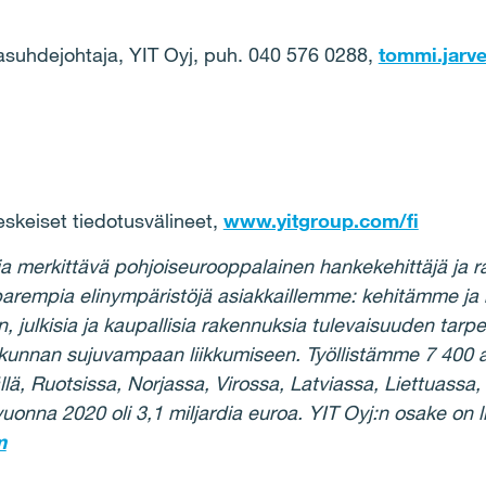
ajasuhdejohtaja, YIT Oyj, puh. 040 576 0288,
tommi.jarve
eskeiset tiedotusvälineet,
www.yitgroup.com/fi
ja merkittävä pohjoiseurooppalainen hankekehittäjä ja r
arempia elinympäristöjä asiakkaillemme: kehitämme ja
julkisia ja kaupallisia rakennuksia tulevaisuuden tarpei
eiskunnan sujuvampaan liikkumiseen. Työllistämme 7 40
, Ruotsissa, Norjassa, Virossa, Latviassa, Liettuassa, 
onna 2020 oli 3,1 miljardia euroa. YIT Oyj:n osake on l
m