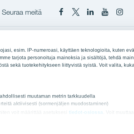
Seuraa meitä
Facebook
X
YIT
YIT
Insta
YIT
YIT
Corporation
Corporati
YIT
Suomi
Suomi
Suom
up
YIT Suomessa
ojasi, esim. IP-numeroasi, käyttäen teknologioita, kuten evä
stä
Myytävät asunnot
oimme tarjota personoituja mainoksia ja sisältöjä, tehdä main
ä sekä tuotekehitykseen liittyvistä syistä. Voit valita, kuk
le
Vuokrattavat toimitilat
Kiinteistösijoittaminen
Infrarakentaminen
uus
Toimitilarakentaminen
 mahdollisesti muutaman metrin tarkkuudella
rteitä aktiivisesti (sormenjäljen muodostaminen)
Teollisuusrakentaminen
 miten voit määrittää asetuksesi
tiedot-osiossa
. Voit muutta
ot