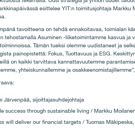
itulosta tekemällä. Uusi strategia ja yhtiön uudet taloudel
rkkinapäivässä esittelee YIT:n toimitusjohtaja Markku
sa.
mpänä tavoitteena on tehdä ennakoitavaa, toimialan kä
 tehostamalla Asuminen -liiketoimintamme kasvua ja v
ketoiminnoissa. Tämän tueksi olemme uudistaneet ja sel
egista painopistettä: Fokus, Tuottavuus ja ESG. Keskitty
meillä on kaikki tarvittava kannattavuutemme parantamis
illemme, yhteiskunnallemme ja osakkeenomistajillemme”
raava:
 Järvenpää, sijoittajasuhdejohtaja
e success through sustainable living / Markku Moilanen
 will deliver our financial targets / Tuomas Mäkipeska,