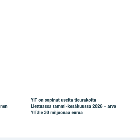
YIT on sopinut useita tieurakoita
inen
Liettuassa tammi-kesäkuussa 2026 – arvo
YIT:lle 30 miljoonaa euroa