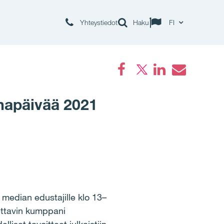
Yhteystiedot
Haku
FI
Facebook
LinkedIn
Email
napäivää 2021
 median edustajille klo 13–
tettavin kumppani