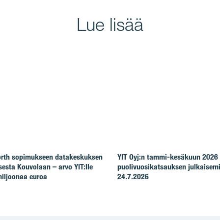
Lue lisää
North sopimukseen datakeskuksen
YIT Oyj:n tammi-kesäkuun 2026
esta Kouvolaan – arvo YIT:lle
puolivuosikatsauksen julkaisem
iljoonaa euroa
24.7.2026