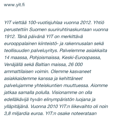
www.yit.fi
YIT viettää 100-vuotisjuhlaa vuonna 2012. Yhtiö
perustettiin Suomen suuriruhtinaskuntaan vuonna
1912. Tänä päivänä YIT on merkittävä
eurooppalainen kiinteistö- ja rakennusalan sekä
teollisuuden palveluyritys. Palvelemme asiakkaita
14 maassa, Pohjoismaissa, Keski-Euroopassa,
Venäjällä sekä Baltian maissa, 26 000
ammattilaisen voimin. Olemme kasvaneet
asiakkaidemme kanssa ja kehittäneet
palvelujamme yhteiskuntien muuttuessa. Aiomme
jatkaa samalla polulla. Visionamme on olla
edelläkävijä hyvän elinympäristön luojana ja
ylläpitäjänä. Vuonna 2010 YIT:n liikevaihto oli noin
3,8 miljardia euroa. YIT:n osake noteerataan