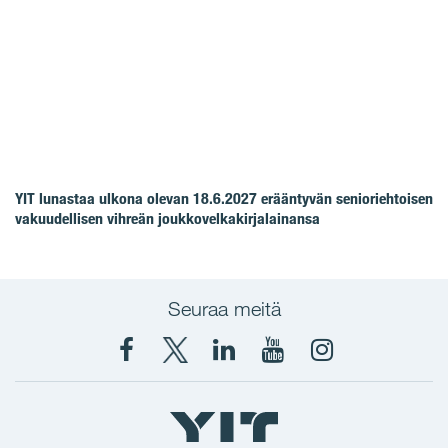
YIT lunastaa ulkona olevan 18.6.2027 erääntyvän senioriehtoisen
vakuudellisen vihreän joukkovelkakirjalainansa
Seuraa meitä
Facebook
X
YIT
YIT
Instagram
YIT
YIT
Corporation
Corporation
YIT
Suomi
Suomi
Suomi