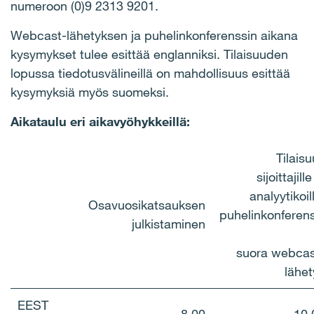
numeroon (0)9 2313 9201.
Webcast-lähetyksen ja puhelinkonferenssin aikana
kysymykset tulee esittää englanniksi. Tilaisuuden
lopussa tiedotusvälineillä on mahdollisuus esittää
kysymyksiä myös suomeksi.
Aikataulu eri aikavyöhykkeillä:
Tilais
sijoittajille
analyytikoil
Osavuosikatsauksen
puhelinkonferens
julkistaminen
suora webcas
lähet
EEST