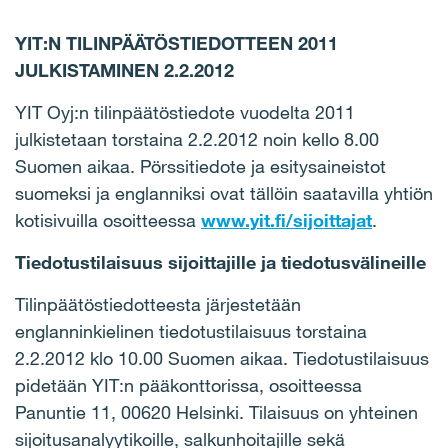
YIT:N TILINPÄÄTÖSTIEDOTTEEN 2011
JULKISTAMINEN 2.2.2012
YIT Oyj:n tilinpäätöstiedote vuodelta 2011
julkistetaan torstaina 2.2.2012 noin kello 8.00
Suomen aikaa. Pörssitiedote ja esitysaineistot
suomeksi ja englanniksi ovat tällöin saatavilla yhtiön
kotisivuilla osoitteessa
www.yit.fi/sijoittajat
.
Tiedotustilaisuus sijoittajille ja tiedotusvälineille
Tilinpäätöstiedotteesta järjestetään
englanninkielinen tiedotustilaisuus torstaina
2.2.2012 klo 10.00 Suomen aikaa. Tiedotustilaisuus
pidetään YIT:n pääkonttorissa, osoitteessa
Panuntie 11, 00620 Helsinki. Tilaisuus on yhteinen
sijoitusanalyytikoille, salkunhoitajille sekä