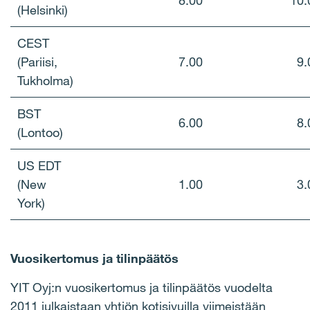
8.00
10.
(Helsinki)
CEST
(Pariisi,
7.00
9.
Tukholma)
BST
6.00
8.
(Lontoo)
US EDT
(New
1.00
3.
York)
Vuosikertomus ja tilinpäätös
YIT Oyj:n vuosikertomus ja tilinpäätös vuodelta
2011 julkaistaan yhtiön kotisivuilla viimeistään