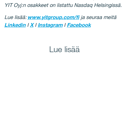
YIT Oyj:n osakkeet on listattu Nasdaq Helsingissä.
Lue lisää:
www.yitgroup.co
m/fi
ja seuraa meitä
Linkedin
I
X
I
Instagram
I
Facebook
Lue lisää