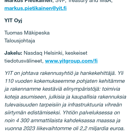
Markus Pietikäinen
, SVP, Treasury and M&A,
markus.pietikainen@yit.fi
YIT Oyj
Tuomas Mäkipeska
Talousjohtaja
Jakelu:
Nasdaq Helsinki, keskeiset
tiedotusvälineet,
www.yitgroup.com/fi
YIT on johtava rakennusyhtiö ja hankekehittäjä. Yli
110 vuoden kokemukseemme pohjaten kehitämme
ja rakennamme kestäviä elinympäristöjä: toimivia
koteja asumiseen, julkisia ja kaupallisia rakennuksia
tulevaisuuden tarpeisiin ja infrastruktuuria vihreän
siirtymän edistämiseksi. Yhtiön palveluksessa on
noin 4 300 ammattilaista kahdeksassa maassa ja
vuonna 2023 liikevaihtomme oli 2,2 miljardia euroa.