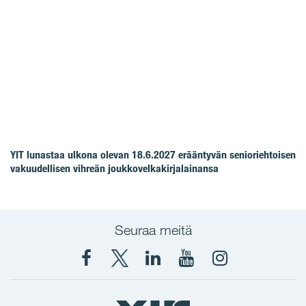
YIT lunastaa ulkona olevan 18.6.2027 erääntyvän senioriehtoisen
vakuudellisen vihreän joukkovelkakirjalainansa
Seuraa meitä
Facebook
X
YIT
YIT
Instagram
YIT
YIT
Corporation
Corporation
YIT