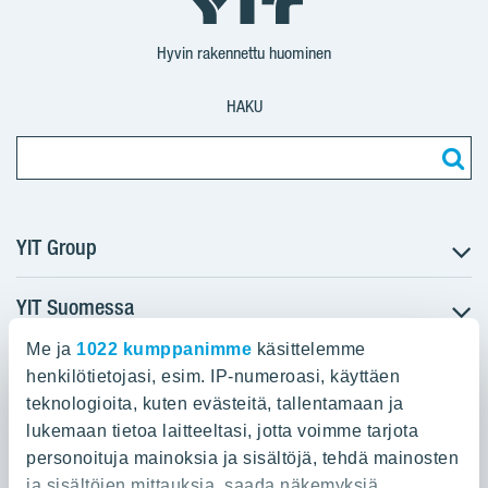
Suomi
Suomi
Suomi
Hyvin rakennettu huominen
HAKU
YIT Group
YIT Suomessa
Tietoa YIT:stä
Töihin meille
Me ja
1022 kumppanimme
käsittelemme
YIT:n pääkonttori
Myytävät asunnot
Sijoittajat
henkilötietojasi, esim. IP-numeroasi, käyttäen
Vuokrattavat toimitilat
teknologioita, kuten evästeitä, tallentamaan ja
Panuntie 11, PL 36, 00620 Helsinki
Projektit
lukemaan tietoa laitteeltasi, jotta voimme tarjota
Kiinteistösijoittaminen
Vastuullisuus
personoituja mainoksia ja sisältöjä, tehdä mainosten
020 433 111
Infrarakentaminen
Media
ja sisältöjen mittauksia, saada näkemyksiä