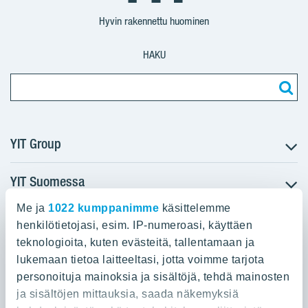
Suomi
Suomi
Suomi
Hyvin rakennettu huominen
HAKU
YIT Group
YIT Suomessa
Tietoa YIT:stä
Töihin meille
Me ja
1022 kumppanimme
käsittelemme
YIT:n pääkonttori
Myytävät asunnot
Sijoittajat
henkilötietojasi, esim. IP-numeroasi, käyttäen
Vuokrattavat toimitilat
teknologioita, kuten evästeitä, tallentamaan ja
Panuntie 11, PL 36, 00620 Helsinki
Projektit
lukemaan tietoa laitteeltasi, jotta voimme tarjota
Kiinteistösijoittaminen
Vastuullisuus
personoituja mainoksia ja sisältöjä, tehdä mainosten
020 433 111
Infrarakentaminen
Media
ja sisältöjen mittauksia, saada näkemyksiä
Toimitilarakentaminen