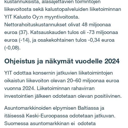
kustannuksista, alasajettavien toimintojen
liikevoitosta sekä kalustopalveluiden liiketoiminnan
YIT Kalusto Oy:n myyntivoitosta.
Nettorahoituskustannukset olivat 48 miljoonaa
euroa (37). Katsauskauden tulos oli -73 miljoonaa
euroa (-14), ja osakekohtainen tulos -0,34 euroa
(-0,08).
Ohjeistus ja näkymät vuodelle 2024
YIT odottaa konsernin jatkuvien liiketoimintojen
oikaistun liikevoiton olevan 20–60 miljoonaa euroa
vuonna 2024. Liiketoiminnan rahavirran
investointien jälkeen odotetaan olevan positiivinen.
Asuntomarkkinoiden elpymisen Baltiassa ja
itäisessä Keski-Euroopassa odotetaan jatkuvan.
Suomessa asuntomarkkinan ei odoteta