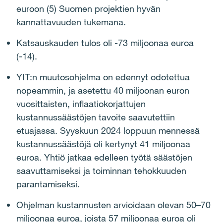
euroon (5) Suomen projektien hyvän
kannattavuuden tukemana.
Katsauskauden tulos oli -73 miljoonaa euroa
(-14).
YIT:n muutosohjelma on edennyt odotettua
nopeammin, ja asetettu 40 miljoonan euron
vuosittaisten, inflaatiokorjattujen
kustannussäästöjen tavoite saavutettiin
etuajassa. Syyskuun 2024 loppuun mennessä
kustannussäästöjä oli kertynyt 41 miljoonaa
euroa. Yhtiö jatkaa edelleen työtä säästöjen
saavuttamiseksi ja toiminnan tehokkuuden
parantamiseksi.
Ohjelman kustannusten arvioidaan olevan 50–70
miljoonaa euroa, joista 57 miljoonaa euroa oli