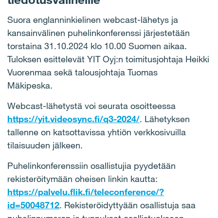
Suora englanninkielinen webcast-lähetys ja
kansainvälinen puhelinkonferenssi järjestetään
torstaina 31.10.2024 klo 10.00 Suomen aikaa.
Tuloksen esittelevät YIT Oyj:n toimitusjohtaja Heikki
Vuorenmaa sekä talousjohtaja Tuomas
Mäkipeska.
Webcast-lähetystä voi seurata osoitteessa
https://yit.videosync.fi/q3-2024/
. Lähetyksen
tallenne on katsottavissa yhtiön verkkosivuilla
tilaisuuden jälkeen.
Puhelinkonferenssiin osallistujia pyydetään
rekisteröitymään oheisen linkin kautta:
https://palvelu.flik.fi/teleconference/?
id=50048712
. Rekisteröidyttyään osallistuja saa