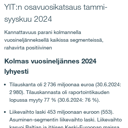
YIT:n osavuosikatsaus tammi-
syyskuu 2024
Kannattavuus parani kolmannella
vuosineljänneksellä kaikissa segmenteissä,
rahavirta positiivinen
Kolmas vuosineljännes 2024
lyhyesti
Tilauskanta oli 2 736 miljoonaa euroa (30.6.2024:
2 980). Tilauskannasta oli raportointikauden
lopussa myyty 77 % (30.6.2024: 76 %).
Liikevaihto laski 453 miljoonaan euroon (553).
Asuminen-segmentin liikevaihto laski. Liikevaihto
kasvoi Baltian ja itäisen Keski-Euroopan maissa