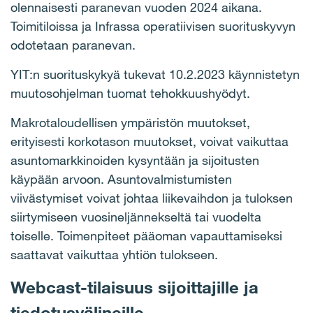
olennaisesti paranevan vuoden 2024 aikana.
Toimitiloissa ja Infrassa operatiivisen suorituskyvyn
odotetaan paranevan.
YIT:n suorituskykyä tukevat 10.2.2023 käynnistetyn
muutosohjelman tuomat tehokkuushyödyt.
Makrotaloudellisen ympäristön muutokset,
erityisesti korkotason muutokset, voivat vaikuttaa
asuntomarkkinoiden kysyntään ja sijoitusten
käypään arvoon. Asuntovalmistumisten
viivästymiset voivat johtaa liikevaihdon ja tuloksen
siirtymiseen vuosineljännekseltä tai vuodelta
toiselle. Toimenpiteet pääoman vapauttamiseksi
saattavat vaikuttaa yhtiön tulokseen.
Webcast-tilaisuus sijoittajille ja
tiedotusvälineille