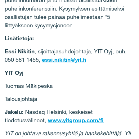
puhelinnumeron ja tunnukset osallistuakseen
puhelinkonferenssiin. Kysymyksen esittämiseksi
osallistujan tulee painaa puhelimestaan *5
liittyäkseen kysymysjonoon.
Lisätietoja:
Essi Nikitin
, sijoittajasuhdejohtaja, YIT Oyj, puh.
050 581 1455,
essi.nikitin@yit.fi
YIT Oyj
Tuomas Mäkipeska
Talousjohtaja
Jakelu:
Nasdaq Helsinki, keskeiset
tiedotusvälineet,
www.yitgroup.com/fi
YIT on johtava rakennusyhtiö ja hankekehittäjä. Yli