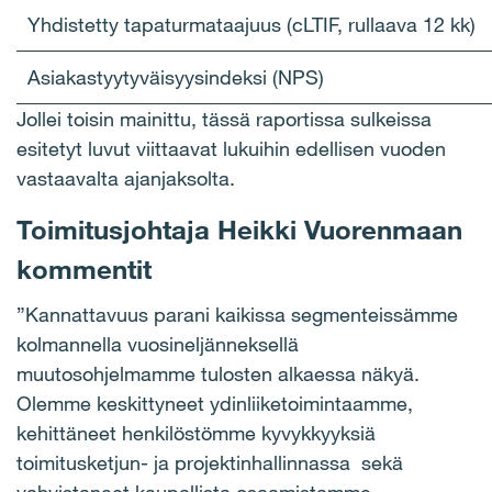
Yhdistetty tapaturmataajuus (cLTIF, rullaava 12 kk)
Asiakastyytyväisyysindeksi (NPS)
Jollei toisin mainittu, tässä raportissa sulkeissa
esitetyt luvut viittaavat lukuihin edellisen vuoden
vastaavalta ajanjaksolta.
Toimitusjohtaja Heikki Vuorenmaan
kommentit
”Kannattavuus parani kaikissa segmenteissämme
kolmannella vuosineljänneksellä
muutosohjelmamme tulosten alkaessa näkyä.
Olemme keskittyneet ydinliiketoimintaamme,
kehittäneet henkilöstömme kyvykkyyksiä
toimitusketjun- ja projektinhallinnassa sekä