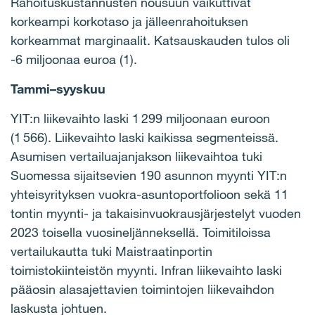
Rahoituskustannusten nousuun vaikuttivat
korkeampi korkotaso ja jälleenrahoituksen
korkeammat marginaalit. Katsauskauden tulos oli
-6 miljoonaa euroa (1).
Tammi–syyskuu
YIT:n liikevaihto laski 1 299 miljoonaan euroon
(1 566). Liikevaihto laski kaikissa segmenteissä.
Asumisen vertailuajanjakson liikevaihtoa tuki
Suomessa sijaitsevien 190 asunnon myynti YIT:n
yhteisyrityksen vuokra-asuntoportfolioon sekä 11
tontin myynti- ja takaisinvuokrausjärjestelyt vuoden
2023 toisella vuosineljänneksellä. Toimitiloissa
vertailukautta tuki Maistraatinportin
toimistokiinteistön myynti. Infran liikevaihto laski
pääosin alasajettavien toimintojen liikevaihdon
laskusta johtuen.