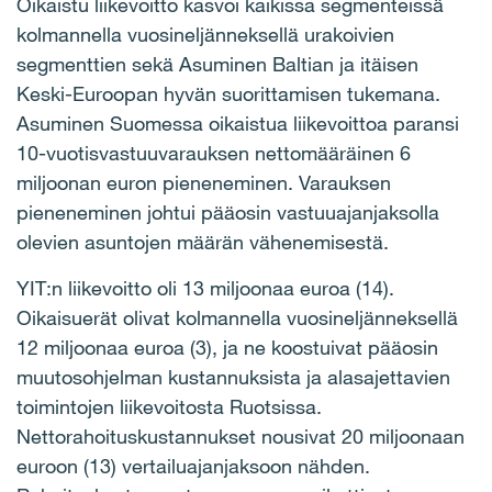
Oikaistu liikevoitto kasvoi kaikissa segmenteissä
kolmannella vuosineljänneksellä urakoivien
segmenttien sekä Asuminen Baltian ja itäisen
Keski-Euroopan hyvän suorittamisen tukemana.
Asuminen Suomessa oikaistua liikevoittoa paransi
10-vuotisvastuuvarauksen nettomääräinen 6
miljoonan euron pieneneminen. Varauksen
pieneneminen johtui pääosin vastuuajanjaksolla
olevien asuntojen määrän vähenemisestä.
YIT:n liikevoitto oli 13 miljoonaa euroa (14).
Oikaisuerät olivat kolmannella vuosineljänneksellä
12 miljoonaa euroa (3), ja ne koostuivat pääosin
muutosohjelman kustannuksista ja alasajettavien
toimintojen liikevoitosta Ruotsissa.
Nettorahoituskustannukset nousivat 20 miljoonaan
euroon (13) vertailuajanjaksoon nähden.