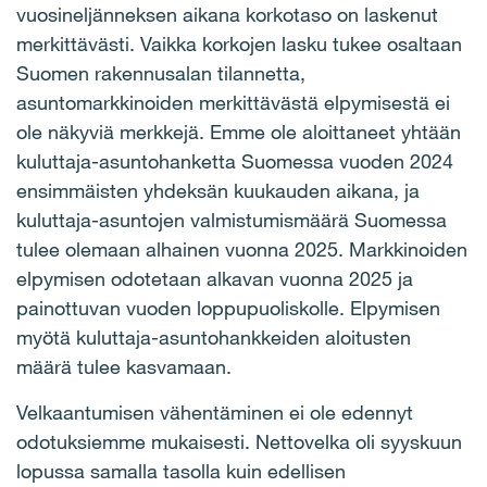
vuosineljänneksen aikana korkotaso on laskenut
merkittävästi. Vaikka korkojen lasku tukee osaltaan
Suomen rakennusalan tilannetta,
asuntomarkkinoiden merkittävästä elpymisestä ei
ole näkyviä merkkejä. Emme ole aloittaneet yhtään
kuluttaja-asuntohanketta Suomessa vuoden 2024
ensimmäisten yhdeksän kuukauden aikana, ja
kuluttaja-asuntojen valmistumismäärä Suomessa
tulee olemaan alhainen vuonna 2025. Markkinoiden
elpymisen odotetaan alkavan vuonna 2025 ja
painottuvan vuoden loppupuoliskolle. Elpymisen
myötä kuluttaja-asuntohankkeiden aloitusten
määrä tulee kasvamaan.
Velkaantumisen vähentäminen ei ole edennyt
odotuksiemme mukaisesti. Nettovelka oli syyskuun
lopussa samalla tasolla kuin edellisen