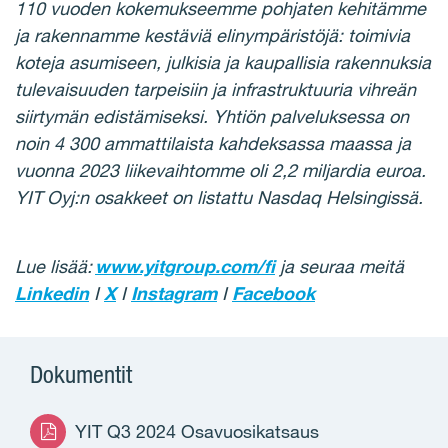
110 vuoden kokemukseemme pohjaten kehitämme
ja rakennamme kestäviä elinympäristöjä: toimivia
koteja asumiseen, julkisia ja kaupallisia rakennuksia
tulevaisuuden tarpeisiin ja infrastruktuuria vihreän
siirtymän edistämiseksi. Yhtiön palveluksessa on
noin 4 300 ammattilaista kahdeksassa maassa ja
vuonna 2023 liikevaihtomme oli 2,2 miljardia euroa.
YIT Oyj:n osakkeet on listattu Nasdaq Helsingissä.
Lue lisää:
www.yitgroup.com/fi
ja seuraa meitä
Linkedin
I
X
I
Instagram
I
Facebook
Dokumentit
YIT Q3 2024 Osavuosikatsaus