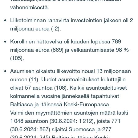
vähenemisestä.
Liiketoiminnan rahavirta investointien jälkeen oli 2
miljoonaa euroa (-2).
Korollinen nettovelka oli kauden lopussa 789
miljoonaa euroa (869) ja velkaantumisaste 98 %
(105).
Asumisen oikaistu liikevoitto nousi 13 miljoonaan
euroon (11). Uudet asuntoaloitukset kuluttajille
olivat 57 asuntoa (108). Kaikki asuntoaloitukset
kolmannella vuosineljänneksellä tapahtuivat
Baltiassa ja itäisessä Keski-Euroopassa.
Valmiiden myymättömien asuntojen määrä laski
1 048 asuntoon (30.6.2024: 1 212), joista 771
(30.6.2024: 867) sijaitsi Suomessa ja 277
(30.6.2024: 345) Baltian ja itäisen Keski-