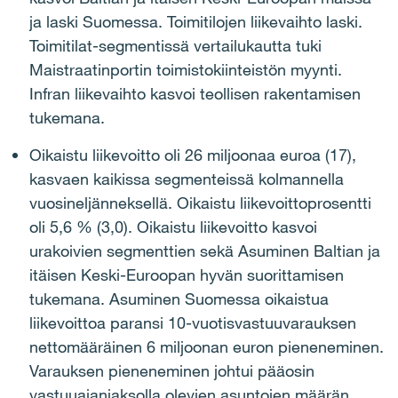
ja laski Suomessa. Toimitilojen liikevaihto laski.
Toimitilat-segmentissä vertailukautta tuki
Maistraatinportin toimistokiinteistön myynti.
Infran liikevaihto kasvoi teollisen rakentamisen
tukemana.
Oikaistu liikevoitto oli 26 miljoonaa euroa (17),
kasvaen kaikissa segmenteissä kolmannella
vuosineljänneksellä. Oikaistu liikevoittoprosentti
oli 5,6 % (3,0). Oikaistu liikevoitto kasvoi
urakoivien segmenttien sekä Asuminen Baltian ja
itäisen Keski-Euroopan hyvän suorittamisen
tukemana. Asuminen Suomessa oikaistua
liikevoittoa paransi 10-vuotisvastuuvarauksen
nettomääräinen 6 miljoonan euron pieneneminen.
Varauksen pieneneminen johtui pääosin
vastuuajanjaksolla olevien asuntojen määrän