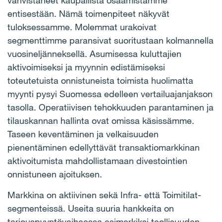
vahvistaneet kaupallista osaamistamme
entisestään. Nämä toimenpiteet näkyvät
tuloksessamme. Molemmat urakoivat
segmenttimme paransivat suoritustaan kolmannella
vuosineljänneksellä. Asumisessa kuluttajien
aktivoimiseksi ja myynnin edistämiseksi
toteutetuista onnistuneista toimista huolimatta
myynti pysyi Suomessa edelleen vertailuajanjakson
tasolla. Operatiivisen tehokkuuden parantaminen ja
tilauskannan hallinta ovat omissa käsissämme.
Taseen keventäminen ja velkaisuuden
pienentäminen edellyttävät transaktiomarkkinan
aktivoitumista mahdollistamaan divestointien
onnistuneen ajoituksen.
Markkina on aktiivinen sekä Infra- että Toimitilat-
segmenteissä. Useita suuria hankkeita on
tarjouspyyntövaiheessa esimerkiksi teollisuuden