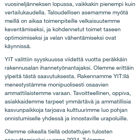
vuosineljänneksen lopussa, vaikkakin pienempi kuin
vertailukaudella. Taloudellisen asemamme myötä
meillä on aikaa toimenpiteille velkaisuutemme
keventämiseksi, ja kohdennetut toimet taseen
optimoimiseksi ja velan vähentämiseksi ovat
käynnissä.
YIT valittiin syyskuussa viidettä vuotta peräkkäin
rakennusalan ihannetyönantajaksi. Olemme erittäin
ylpeitä tästä saavutuksesta. Rakennamme YIT:llä
menestystämme monipuolisesti osaavien
ammattilaistemme varaan. Tavoitteellinen, oppiva,
asiakkaidemme tarpeet ymmärtävä ja ammatillisia
kasvunpaikkoja tarjoava kulttuurimme luo pohjan
onnistumiselle yhdessä ja innostaville urapoluille.
Olemme oikealla tiellä odotettujen tulosten
saavuttamiseksi vuonna 2024. Tulemme