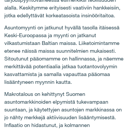
alalla. Keskitymme erityisesti vaativiin hankkeisiin,
jotka edellyttävät korkeatasoista insinööritaitoa.
Asuntomyynti on jatkunut hyvällä tasolla itäisessä
Keski-Euroopassa ja myynti on jatkanut
vilkastumistaan Baltian maissa. Liiketoimintamme
etenee näissä maissa suunnitelmien mukaisesti.
Sitoutunut pääomamme on hallinnassa, ja näemme
merkittävää potentiaalia jatkaa tuotantovolyymin
kasvattamista ja samalla vapauttaa pääomaa
lisääntyneen myynnin kautta.
Makrotalous on kehittynyt Suomen
asuntomarkkinoiden elpymistä tukevampaan
suuntaan, ja käytettyjen asuntojen markkinassa on
jo nähty merkkejä aktiivisuuden lisääntymisestä.
Inflaatio on hidastunut, ja kolmannen