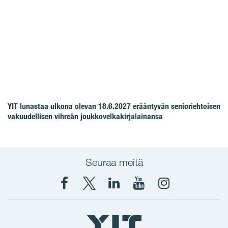
YIT lunastaa ulkona olevan 18.6.2027 erääntyvän senioriehtoisen
vakuudellisen vihreän joukkovelkakirjalainansa
Seuraa meitä
Facebook
X
YIT
YIT
Instagram
YIT
YIT
Corporation
Corporation
YIT