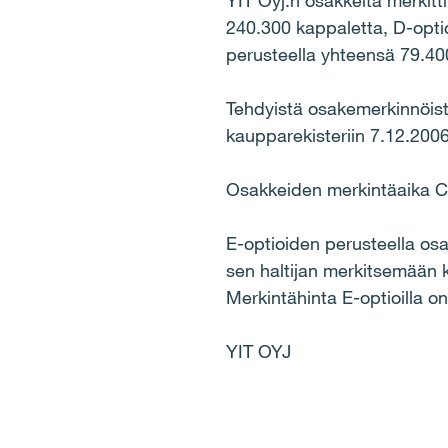
YIT Oyj:n osakkeita merkitt
240.300 kappaletta, D-opti
perusteella yhteensä 79.40
Tehdyistä osakemerkinnöist
kaupparekisteriin 7.12.2006
Osakkeiden merkintäaika C-
E-optioiden perusteella osa
sen haltijan merkitsemään k
Merkintähinta E-optioilla o
YIT OYJ