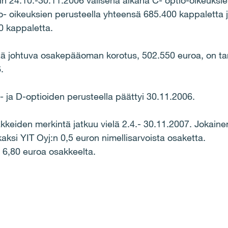
iin 24.10.-30.11.2006 välisenä aikana C- optio-oikeuksi
o- oikeuksien perusteella yhteensä 685.400 kappaletta j
0 kappaletta.
ä johtuva osakepääoman korotus, 502.550 euroa, on tar
.
 ja D-optioiden perusteella päättyi 30.11.2006.
kkeiden merkintä jatkuu vielä 2.4.- 30.11.2007. Jokaine
aksi YIT Oyj:n 0,5 euron nimellisarvoista osaketta.
n 6,80 euroa osakkeelta.