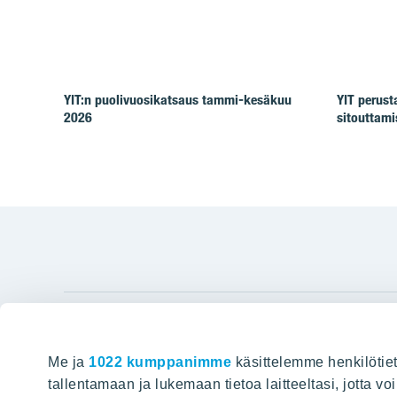
YIT:n puolivuosikatsaus tammi-kesäkuu
YIT perus
2026
sitouttam
YIT Gro
Me ja
1022 kumppanimme
käsittelemme henkilötiet
Hyvin rakennettu huominen
Tietoa YIT:
tallentamaan ja lukemaan tietoa laitteeltasi, jotta v