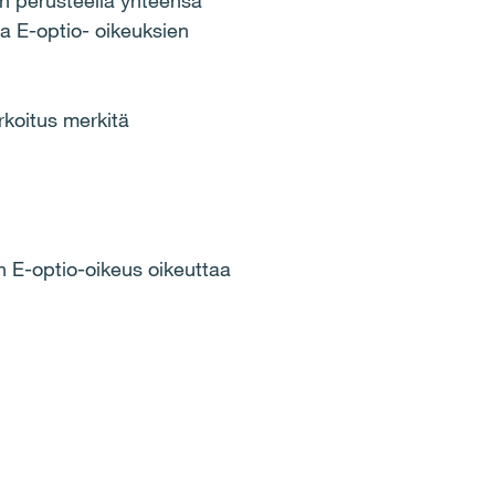
en perusteella yhteensä
a E-optio- oikeuksien
koitus merkitä
n E-optio-oikeus oikeuttaa