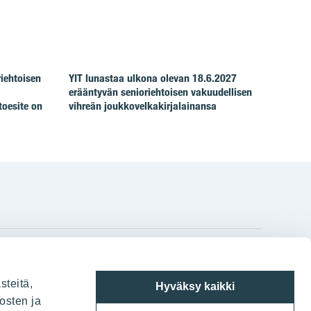
riehtoisen
YIT lunastaa ulkona olevan 18.6.2027
erääntyvän senioriehtoisen vakuudellisen
toesite on
vihreän joukkovelkakirjalainansa
gram
on
i
YIT:n pääkonttori
steitä,
Hyväksy kaikki
Panuntie 11, PL 36, 00620 Helsinki
osten ja