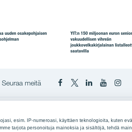
taa uuden osakepohjaisen
YIT:n 150 miljoonan euron senio
isohjelman
vakuudellisen vihreän
joukkovelkakirjalainan listalleot
saatavilla
Seuraa meitä
Facebook
X
YIT
YIT
Insta
YIT
YIT
Corporation
Corporati
YIT
Suomi
Suomi
Suom
up
YIT Suomessa
ojasi, esim. IP-numeroasi, käyttäen teknologioita, kuten evä
stä
Myytävät asunnot
oimme tarjota personoituja mainoksia ja sisältöjä, tehdä main