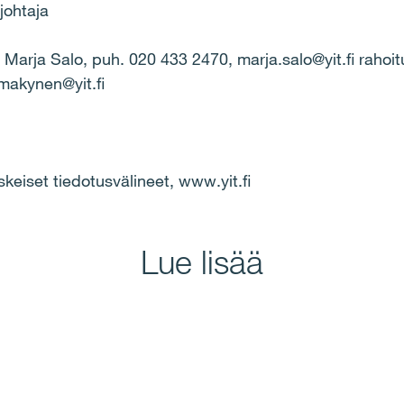
johtaja
kkö Marja Salo, puh. 020 433 2470, marja.salo@yit.fi raho
makynen@yit.fi
skeiset tiedotusvälineet, www.yit.fi
Lue lisää