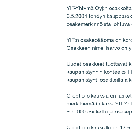
YIT-Yhtymä Oyj:n osakkeita 
6.5.2004 tehdyn kaupparek
osakemerkinnöistä johtuva 
YIT:n osakepääoma on koro
Osakkeen nimellisarvo on yk
Uudet osakkeet tuottavat ka
kaupankäynnin kohteeksi He
kaupankäynti osakkeilla al
C-optio-oikeuksia on lasket
merkitsemään kaksi YIT-Yht
900.000 osaketta ja osakep
C-optio-oikeuksilla on 17.6