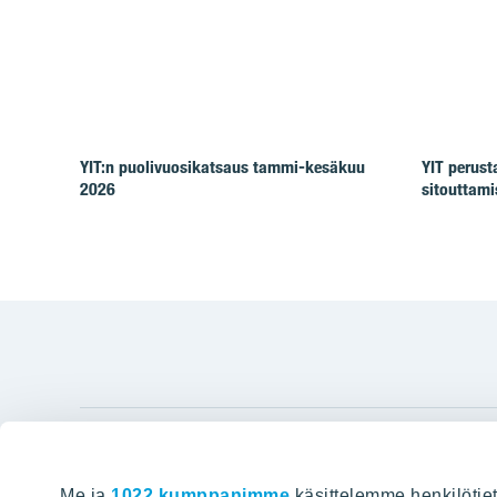
YIT:n puolivuosikatsaus tammi-kesäkuu
YIT perus
2026
sitouttam
YIT Gro
Me ja
1022 kumppanimme
käsittelemme henkilötiet