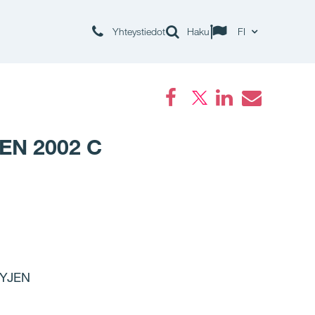
Yhteystiedot
Haku
FI
Facebook
LinkedIn
Email
N 2002 C
TYJEN