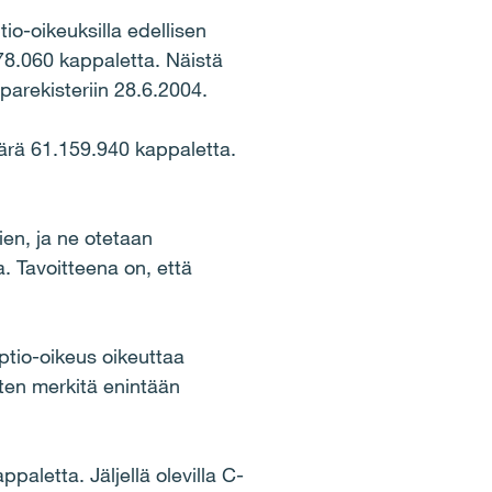
io-oikeuksilla edellisen
8.060 kappaletta. Näistä
arekisteriin 28.6.2004.
rä 61.159.940 kappaletta.
ien, ja ne otetaan
 Tavoitteena on, että
ptio-oikeus oikeuttaa
ten merkitä enintään
aletta. Jäljellä olevilla C-