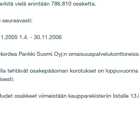
erkitä vielä enintään 786.810 osaketta.
 seuraavasti:
.11.2005 1.4. - 30.11.2006
Nordea Pankki Suomi Oyj:n omaisuuspalvelukonttoreiss
lla tehtävät osakepääoman korotukset on loppuvuonna 2
sesti:
et osakkeet viimeistään kaupparekisteriin listalle 13.8