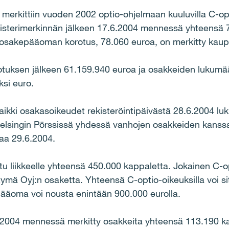
merkittiin vuoden 2002 optio-ohjelmaan kuuluvilla C-opt
isterimerkinnän jälkeen 17.6.2004 mennessä yhteensä 7
osakepääoman korotus, 78.060 euroa, on merkitty kaupp
tuksen jälkeen 61.159.940 euroa ja osakkeiden lukumää
si euro.
ikki osakasoikeudet rekisteröintipäivästä 28.6.2004 luk
lsingin Pörssissä yhdessä vanhojen osakkeiden kanssa.
kaa 29.6.2004.
tu liikkeelle yhteensä 450.000 kappaletta. Jokainen C-o
ymä Oyj:n osaketta. Yhteensä C-optio-oikeuksilla voi si
ääoma voi nousta enintään 900.000 eurolla.
.2004 mennessä merkitty osakkeita yhteensä 113.190 kapp