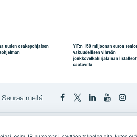
taa uuden osakepohjaisen
YIT:n 150 miljoonan euron senio
isohjelman
vakuudellisen vihreän
joukkovelkakirjalainan listalleot
saatavilla
Seuraa meitä
Facebook
X
YIT
YIT
Insta
YIT
YIT
Corporation
Corporati
YIT
Suomi
Suomi
Suom
up
YIT Suomessa
ojasi, esim. IP-numeroasi, käyttäen teknologioita, kuten evä