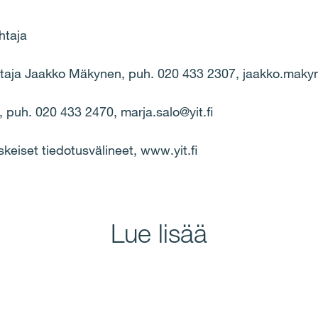
htaja
johtaja Jaakko Mäkynen, puh. 020 433 2307, jaakko.makyn
, puh. 020 433 2470, marja.salo@yit.fi
skeiset tiedotusvälineet, www.yit.fi
Lue lisää