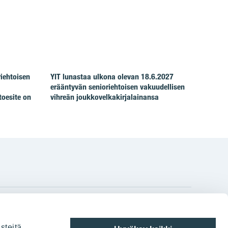
riehtoisen
YIT lunastaa ulkona olevan 18.6.2027
erääntyvän senioriehtoisen vakuudellisen
toesite on
vihreän joukkovelkakirjalainansa
gram
on
i
YIT:n pääkonttori
steitä,