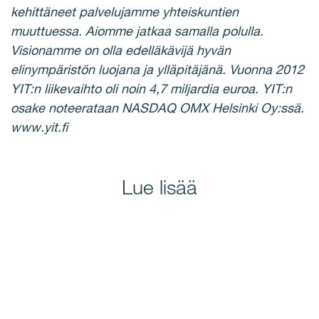
kehittäneet palvelujamme yhteiskuntien
muuttuessa. Aiomme jatkaa samalla polulla.
Visionamme on olla edelläkävijä hyvän
elinympäristön luojana ja ylläpitäjänä. Vuonna 2012
YIT:n liikevaihto oli noin 4,7 miljardia euroa. YIT:n
osake noteerataan NASDAQ OMX Helsinki Oy:ssä.
www.yit.fi
Lue lisää