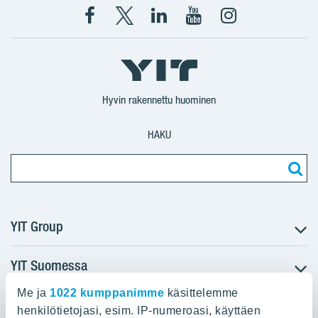
Facebook
X
YIT
YIT
Instagram
YIT
YIT
Corporation
Corporation
YIT
Suomi
Suomi
Suomi
Hyvin rakennettu huominen
HAKU
YIT Group
YIT Suomessa
Tietoa YIT:stä
Töihin meille
Me ja
1022 kumppanimme
käsittelemme
YIT:n pääkonttori
Myytävät asunnot
Sijoittajat
henkilötietojasi, esim. IP-numeroasi, käyttäen