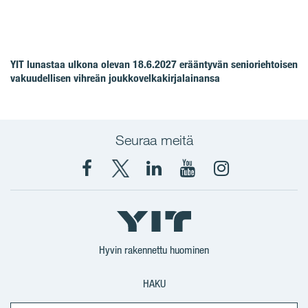
YIT lunastaa ulkona olevan 18.6.2027 erääntyvän senioriehtoisen
vakuudellisen vihreän joukkovelkakirjalainansa
Seuraa meitä
Facebook
X
YIT
YIT
Instagram
YIT
YIT
Corporation
Corporation
YIT
Suomi
Suomi
Suomi
Hyvin rakennettu huominen
HAKU