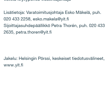
Lisätietoja: Varatoimitusjohtaja Esko Mäkelä, puh.
020 433 2258, esko.makela@yit.fi
Sijoittajasuhdepäällikkö Petra Thorén, puh. 020 433
2635, petra.thoren@yit.fi
Jakelu: Helsingin Pörssi, keskeiset tiedotusvälineet,
www.yit.fi