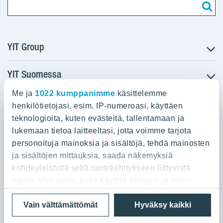
YIT Group
YIT Suomessa
Tietoa YIT:stä
Töihin meille
Me ja
1022 kumppanimme
käsittelemme
YIT:n pääkonttori
Myytävät asunnot
Sijoittajat
henkilötietojasi, esim. IP-numeroasi, käyttäen
Vuokrattavat toimitilat
teknologioita, kuten evästeitä, tallentamaan ja
Panuntie 11, PL 36, 00620 Helsinki
Projektit
lukemaan tietoa laitteeltasi, jotta voimme tarjota
Kiinteistösijoittaminen
Vastuullisuus
personoituja mainoksia ja sisältöjä, tehdä mainosten
020 433 111
Infrarakentaminen
Media
ja sisältöjen mittauksia, saada näkemyksiä
Toimitilarakentaminen
Yhteystiedot
kohdeyleisöstä sekä tuotekehitykseen liittyvistä
Teollisuusrakentaminen
syistä. Voit valita, kuka käyttää tietojasi ja mihin
tarkoituksiin.
Tietosuoja ja Käyttöehdot
Lähetä meille palautetta
Evästeet
Vain välttämättömät
Hyväksy kaikki
© 2026 YIT Oyj
Jos sallit, haluamme myös tehdä seuraavia: