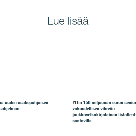
Lue lisää
taa uuden osakepohjaisen
YIT:n 150 miljoonan euron senio
isohjelman
vakuudellisen vihreän
joukkovelkakirjalainan listalleot
saatavilla