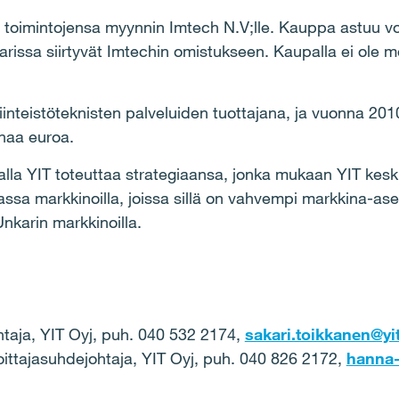
 toimintojensa myynnin Imtech N.V;lle. Kauppa astuu v
arissa siirtyvät Imtechin omistukseen. Kaupalla ei ole me
iinteistöteknisten palveluiden tuottajana, ja vuonna 201
onaa euroa.
alla YIT toteuttaa strategiaansa, jonka mukaan YIT kesk
ssa markkinoilla, joissa sillä on vahvempi markkina-a
nkarin markkinoilla.
htaja, YIT Oyj, puh. 040 532 2174,
sakari.toikkanen@yit
oittajasuhdejohtaja, YIT Oyj, puh. 040 826 2172,
hanna-