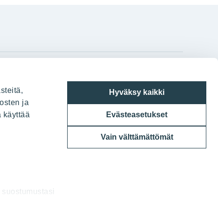
gram
on
i
YIT:n pääkonttori
steitä,
Hyväksy kaikki
Panuntie 11, PL 36, 00620 Helsinki
osten ja
a käyttää
Evästeasetukset
020 433 111
Vain välttämättömät
a suostumustasi