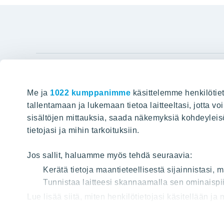
YIT Gro
Me ja
1022 kumppanimme
käsittelemme henkilötiet
Hyvin rakennettu huominen
Tietoa YIT:
tallentamaan ja lukemaan tietoa laitteeltasi, jotta v
sisältöjen mittauksia, saada näkemyksiä kohdeyleisöst
Töihin meil
HAKU
tietojasi ja mihin tarkoituksiin.
Sijoittajat
Projektit
Jos sallit, haluamme myös tehdä seuraavia:
Vastuullis
Kerätä tietoja maantieteellisestä sijainnistasi,
Tunnistaa laitteesi skannaamalla sen ominaispii
Media
Lue lisää siitä, miten henkilötietojasi käsitellään ja
Yhteystied
tai peruuttaa sen milloin vain evästeilmoituksessa.