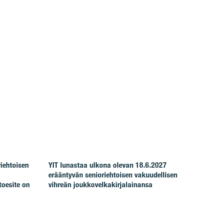
riehtoisen
YIT lunastaa ulkona olevan 18.6.2027
erääntyvän senioriehtoisen vakuudellisen
toesite on
vihreän joukkovelkakirjalainansa