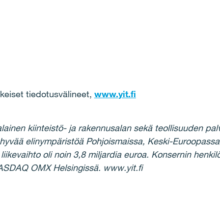
iset tiedotusvälineet,
www.yit.fi
lainen kiinteistö- ja rakennusalan sekä teollisuuden pa
yvää elinympäristöä Pohjoismaissa, Keski-Euroopassa, 
iikevaihto oli noin 3,8 miljardia euroa. Konsernin henki
ASDAQ OMX Helsingissä. www.yit.fi