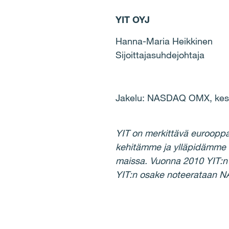
YIT OYJ
Hanna-Maria Heikkinen
Sijoittajasuhdejohtaja
Jakelu: NASDAQ OMX, keske
YIT on merkittävä eurooppa
kehitämme ja ylläpidämme h
maissa. Vuonna 2010 YIT:n l
YIT:n osake noteerataan N