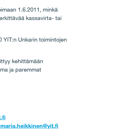
oimaan 1.6.2011, minkä
rkittävää kassavirta- tai
0 YIT:n Unkarin toimintojen
ittyy kehittämään
sema ja paremmat
.fi
maria.heikkinen@yit.fi