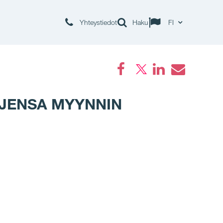
Yhteystiedot
Haku
FI
Facebook
LinkedIn
Email
OJENSA MYYNNIN