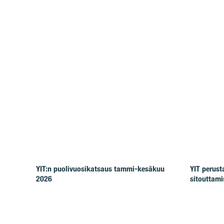
YIT:n puolivuosikatsaus tammi-kesäkuu
YIT perus
2026
sitouttam