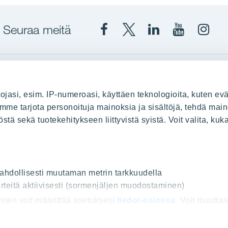
Seuraa meitä
Facebook
X
YIT
YIT
Insta
YIT
YIT
Corporation
Corporati
YIT
Suomi
Suomi
Suom
up
YIT Suomessa
ojasi, esim. IP-numeroasi, käyttäen teknologioita, kuten evä
stä
Myytävät asunnot
oimme tarjota personoituja mainoksia ja sisältöjä, tehdä main
ä sekä tuotekehitykseen liittyvistä syistä. Voit valita, kuk
le
Vuokrattavat toimitilat
Kiinteistösijoittaminen
Infrarakentaminen
uus
Toimitilarakentaminen
 mahdollisesti muutaman metrin tarkkuudella
rteitä aktiivisesti (sormenjäljen muodostaminen)
Teollisuusrakentaminen
 miten voit määrittää asetuksesi
tiedot-osiossa
. Voit muutta
ot