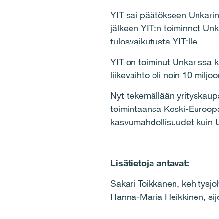
YIT sai päätökseen Unkarin
jälkeen YIT:n toiminnot Unk
tulosvaikutusta YIT:lle.
YIT on toiminut Unkarissa k
liikevaihto oli noin 10 miljo
Nyt tekemällään yrityskaup
toimintaansa Keski-Euroopa
kasvumahdollisuudet kuin U
Lisätietoja antavat:
Sakari Toikkanen, kehitysjo
Hanna-Maria Heikkinen, sij