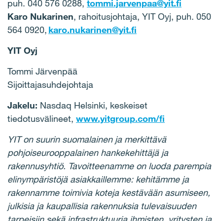
puh. 040 576 0288,
tommi.jarvenpaa@yit.fi
Karo Nukarinen
, rahoitusjohtaja, YIT Oyj, puh. 050
564 0920,
karo.nukarinen@yit.fi
YIT Oyj
Tommi Järvenpää
Sijoittajasuhdejohtaja
Jakelu:
Nasdaq Helsinki, keskeiset
tiedotusvälineet,
www.yitgroup.com/fi
YIT on suurin suomalainen ja merkittävä
pohjoiseurooppalainen hankekehittäjä ja
rakennusyhtiö. Tavoitteenamme on luoda parempia
elinympäristöjä asiakkaillemme: kehitämme ja
rakennamme toimivia koteja kestävään asumiseen,
julkisia ja kaupallisia rakennuksia tulevaisuuden
tarpeisiin sekä infrastruktuuria ihmisten, yritysten ja