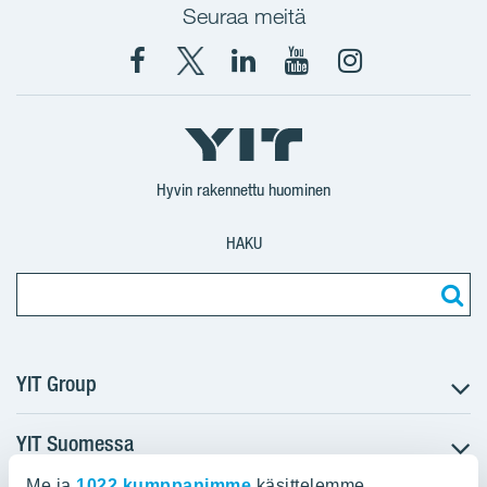
Seuraa meitä
Facebook
X
YIT
YIT
Instagram
YIT
YIT
Corporation
Corporation
YIT
Suomi
Suomi
Suomi
Hyvin rakennettu huominen
HAKU
YIT Group
YIT Suomessa
Tietoa YIT:stä
Töihin meille
Me ja
1022 kumppanimme
käsittelemme