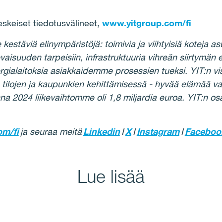
eskeiset tiedotusvälineet,
www.yitgroup.com/fi
täviä elinympäristöjä: toimivia ja viihtyisiä koteja asu
vaisuuden tarpeisiin, infrastruktuuria vihreän siirtymän
ergialaitoksia asiakkaidemme prosessien tueksi. YIT:n vi
 tilojen ja kaupunkien kehittämisessä - hyvää elämää va
na 2024 liikevaihtomme oli 1,8 miljardia euroa. YIT:n o
m/fi
ja seuraa meitä
Linkedin
I
X
I
Instagram
I
Faceboo
Lue lisää