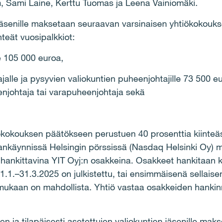
, Sami Laine, Kerttu Tuomas ja Leena Vainiomäki.
n jäsenille maksetaan seuraavan varsinaisen yhtiökokouk
nteät vuosipalkkiot:
le 105 000 euroa,
jalle ja pysyvien valiokuntien puheenjohtajille 73 500 eu
eenjohtaja tai varapuheenjohtaja sekä
tiökokouksen päätökseen perustuen 40 prosenttia kiinteä
ankäynnissä Helsingin pörssissä (Nasdaq Helsinki Oy)
 hankittavina YIT Oyj:n osakkeina. Osakkeet hankitaan k
1.1.–31.3.2025 on julkistettu, tai ensimmäisenä sellais
ukaan on mahdollista. Yhtiö vastaa osakkeiden hankin
en ja tilapäisesti asetettujen valiokuntien jäsenille ma