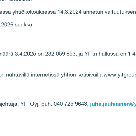
sessa yhtiökokouksessa 14.3.2024 annetun valtuutukse
6.2026 saakka.
äärä 3.4.2025 on 232 059 853, ja YIT:n hallussa on 1 
 nähtävillä internetissä yhtiön kotisivuilla www.yitgrou
injohtaja, YIT Oyj, puh. 040 725 9643,
juha.jauhiainen@yi