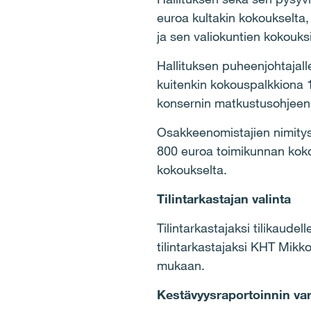
euroa kultakin kokoukselta, 
ja sen valiokuntien kokouk
Hallituksen puheenjohtajall
kuitenkin kokouspalkkiona 
konsernin matkustusohjeen 
Osakkeenomistajien nimitys
800 euroa toimikunnan koko
kokoukselta.
Tilintarkastajan valinta
Tilintarkastajaksi tilikaudel
tilintarkastajaksi KHT Mikk
mukaan.
Kestävyysraportoinnin va