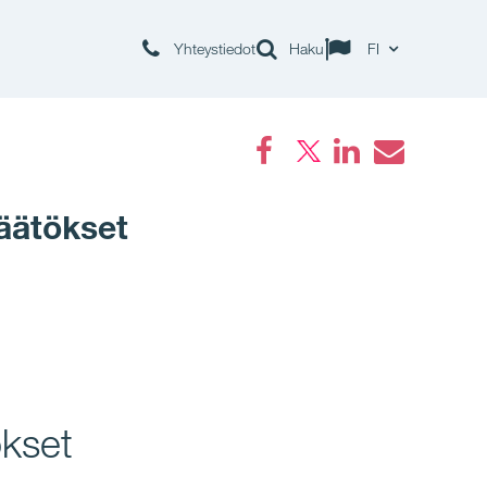
Yhteystiedot
Haku
FI
Facebook
LinkedIn
Email
äätökset
ökset