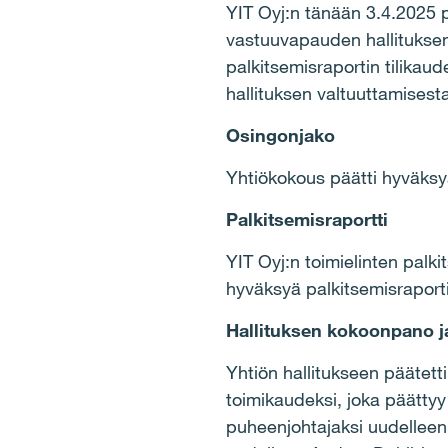
YIT Oyj:n tänään 3.4.2025 p
vastuuvapauden hallituksen j
palkitsemisraportin tilikaud
hallituksen valtuuttamises
Osingonjako
Yhtiökokous päätti hyväksy
Palkitsemisraportti
YIT Oyj:n toimielinten palki
hyväksyä palkitsemisraport
Hallituksen kokoonpano j
Yhtiön hallitukseen päätetti
toimikaudeksi, joka päättyy
puheenjohtajaksi uudelleen