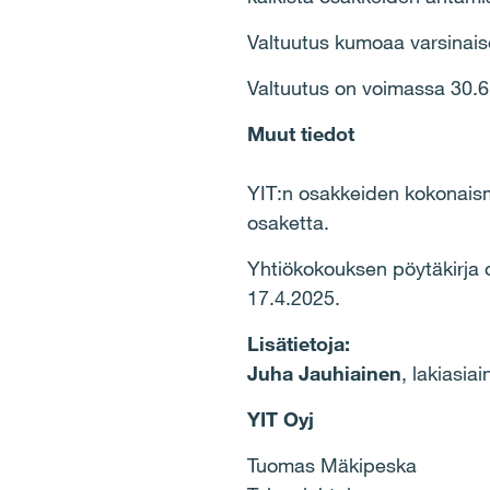
Valtuutus kumoaa varsinai
Valtuutus on voimassa 30.
Muut tiedot
YIT:n osakkeiden kokonaism
osaketta.
Yhtiökokouksen pöytäkirja on
17.4.2025.
Lisätietoja:
Juha Jauhiainen
, lakiasia
YIT Oyj
Tuomas Mäkipeska