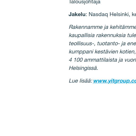
Talousjohtaja
Jakelu
: Nasdaq Helsinki, k
Rakennamme ja kehitämme kes
kaupallisia rakennuksia tule
teollisuus-, tuotanto- ja en
kumppani kestävien kotien,
4 100 ammattilaista ja vuon
Helsingissä.
Lue lisää:
www.yitgroup.co