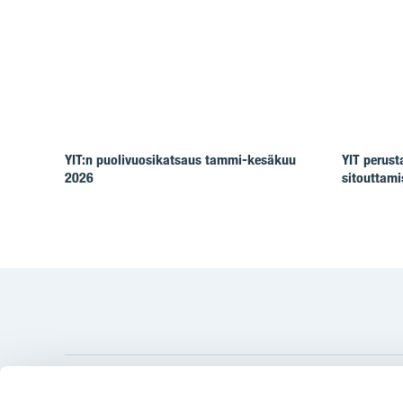
YIT:n puolivuosikatsaus tammi-kesäkuu
YIT perus
2026
sitouttam
YIT Gro