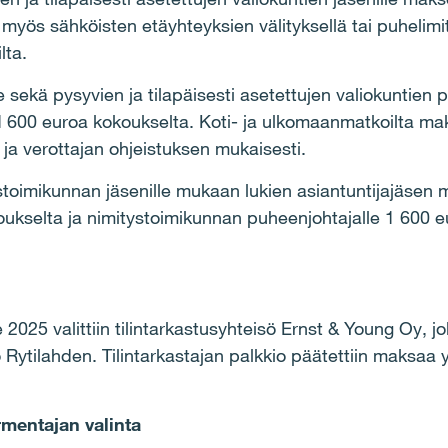
myös sähköisten etäyhteyksien välityksellä tai puhelimit
silta.
e sekä pysyvien ja tilapäisesti asetettujen valiokuntien
1 600 euroa kokoukselta. Koti- ja ulkomaanmatkoilta m
ja verottajan ohjeistuksen mukaisesti.
toimikunnan jäsenille mukaan lukien asiantuntijajäsen
ukselta ja nimitystoimikunnan puheenjohtajalle 1 600 
le 2025 valittiin tilintarkastusyhteisö Ernst & Young Oy, jo
o Rytilahden. Tilintarkastajan palkkio päätettiin maksa
rmentajan valinta