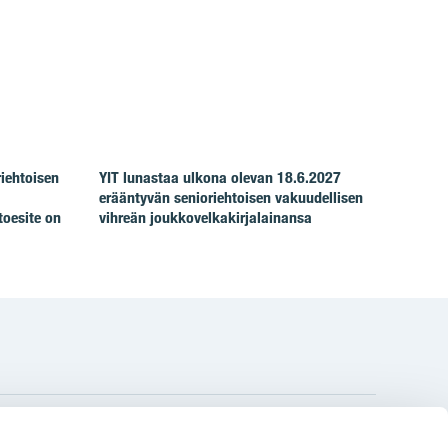
riehtoisen
YIT lunastaa ulkona olevan 18.6.2027
erääntyvän senioriehtoisen vakuudellisen
toesite on
vihreän joukkovelkakirjalainansa
gram
on
i
YIT:n pääkonttori