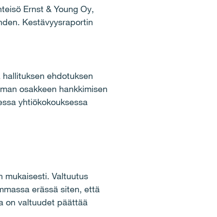
hteisö Ernst & Young Oy,
ahden. Kestävyysraportin
 hallituksen ehdotuksen
n oman osakkeen hankkimisen
sessa yhtiökokouksessa
 mukaisesti. Valtuutus
mmassa erässä siten, että
a on valtuudet päättää