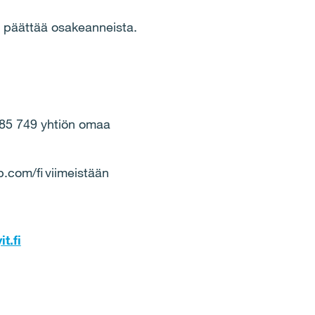
n päättää osakeanneista.
485 749 yhtiön omaa
p.com/fi viimeistään
t.fi