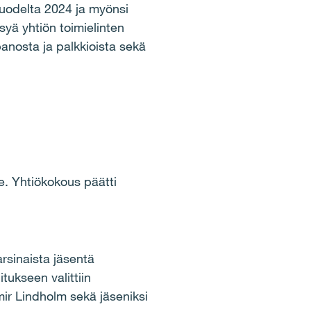
vuodelta 2024 ja myönsi
syä yhtiön toimielinten
panosta ja palkkioista sekä
.
le. Yhtiökokous päätti
arsinaista jäsentä
tukseen valittiin
ir Lindholm sekä jäseniksi