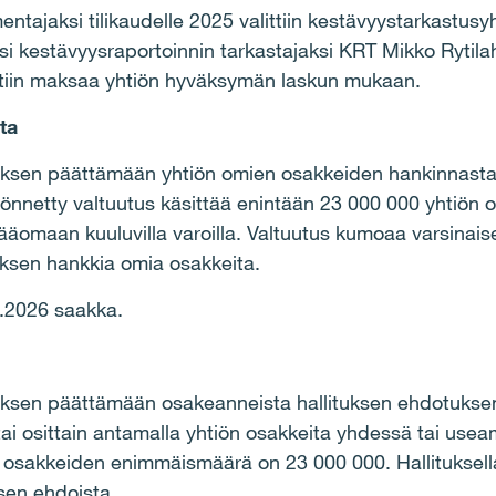
ntajaksi tilikaudelle 2025 valittiin kestävyystarkastusy
eksi kestävyysraportoinnin tarkastajaksi KRT Mikko Rytil
ttiin maksaa yhtiön hyväksymän laskun mukaan.
nta
ituksen päättämään yhtiön omien osakkeiden hankinnasta
myönnetty valtuutus käsittää enintään 23 000 000 yhtiö
omaan kuuluvilla varoilla. Valtuutus kumoaa varsinai
uksen hankkia omia osakkeita.
6.2026 saakka.
ituksen päättämään osakeanneista hallituksen ehdotuksen
ai osittain antamalla yhtiön osakkeita yhdessä tai usea
osakkeiden enimmäismäärä on 23 000 000. Hallituksell
isen ehdoista.