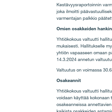
Kestävyysraportoinnin varme
joka ilmoitti päävastuullis
varmentajan palkkio pääte
Omien osakkeiden hanki
Yhtiökokous valtuutti hall
mukaisesti. Hallitukselle 
yhtiön vapaaseen omaan pää
14.3.2024 annetun valtuut
Valtuutus on voimassa 30.
Osakeannit
Yhtiökokous valtuutti hall
voidaan käyttää kokonaan t
osakeanneissa annettavien 
kaikista osakkeiden antam