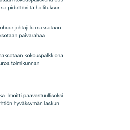
se pidettäviltä hallituksen
 puheenjohtajille maksetaan
aksetaan päivärahaa
 maksetaan kokouspalkkiona
euroa toimikunnan
ka ilmoitti päävastuulliseksi
a yhtiön hyväksymän laskun