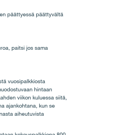
sen päättyessä päättyvältä
roa, paitsi jos sama
stä vuosipalkkiosta
 muodostuvaan hintaan
ahden viikon kuluessa siitä,
ena ajankohtana, kun se
nasta aiheutuvista
ksetaan kokouspalkkiona 800