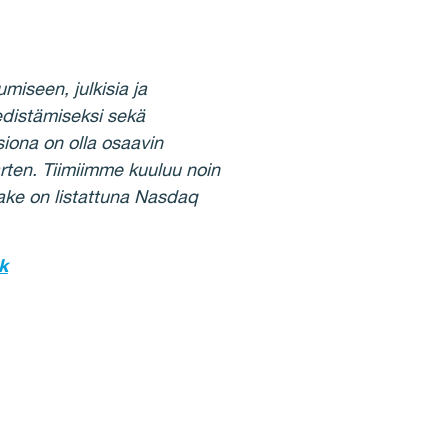
miseen, julkisia ja
 edistämiseksi sekä
siona on olla osaavin
rten. Tiimiimme kuuluu noin
sake on listattuna Nasdaq
k