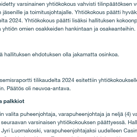
idetty varsinainen yhtiökokous vahvisti tilinpäätöksen 
äsenille ja toimitusjohtajalle. Yhtiökokous päätti hyväk
elta 2024. Yhtiökokous päätti lisäksi hallituksen kokoon
ta yhtiön omien osakkeiden hankintaan ja osakeanteihin
ä hallituksen ehdotuksen olla jakamatta osinkoa.
tsemisraportti tilikaudelta 2024 esitettiin yhtiökokouksel
in. Päätös oli neuvoa-antava.
a palkkiot
in valita puheenjohtaja, varapuheenjohtaja ja neljä (4) v
 seuraavan varsinaisen yhtiökokouksen päättyessä. Halli
 Jyri Luomakoski, varapuheenjohtajaksi uudelleen Casim