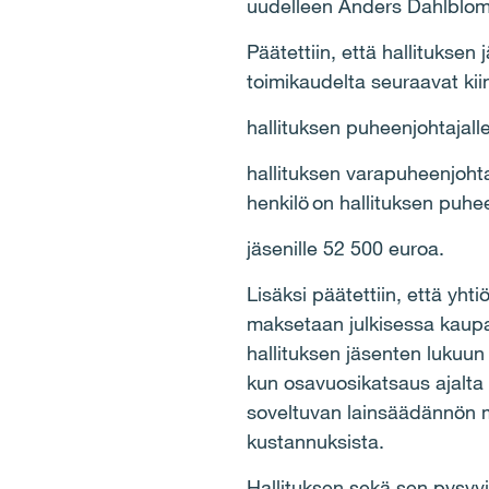
uudelleen Anders Dahlblom
Päätettiin, että hallitukse
toimikaudelta seuraavat kii
hallituksen puheenjohtajal
hallituksen varapuheenjohta
henkilö on hallituksen puh
jäsenille 52 500 euroa.
Lisäksi päätettiin, että yh
maksetaan julkisessa kaup
hallituksen jäsenten lukuun
kun osavuosikatsaus ajalta 
soveltuvan lainsäädännön m
kustannuksista.
Hallituksen sekä sen pysyvi