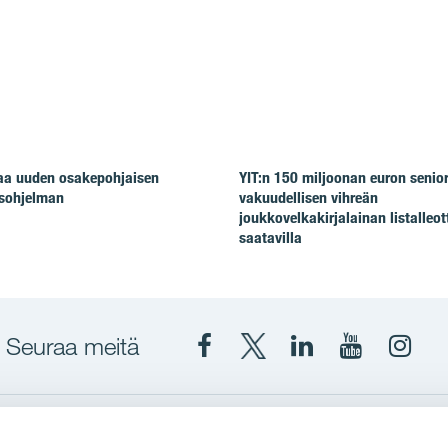
taa uuden osakepohjaisen
YIT:n 150 miljoonan euron senio
isohjelman
vakuudellisen vihreän
joukkovelkakirjalainan listalleot
saatavilla
Seuraa meitä
Facebook
X
YIT
YIT
Insta
YIT
YIT
Corporation
Corporati
YIT
Suomi
Suomi
Suom
up
YIT Suomessa