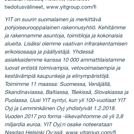
tiedotusvälineet, www.yitgroup.com/fi
YIT on suurin suomalainen ja merkittävä
pohjoiseurooppalainen rakennusyhtiö. Kehitämme
ja rakennamme asuntoja, toimitiloja ja kokonaisia
alueita. Lisäksi olemme vaativan infrarakentamisen
erikoisosaaja ja päällystäjä. Yhdessä
asiakkaidemme kanssa 10 000 ammattilaistamme
luovat entistä toimivampia, vetovoimaisempia ja
kestävämpiä kaupunkeja ja elinympäristöjä.
Toimimme 11 maassa: Suomessa, Venäjällä,
Skandinaviassa, Baltiassa, Tšekissä, Slovakiassa ja
Puolassa. Uusi YIT syntyi, kun yli 100-vuotiaat YIT
Oyj ja Lemminkäinen Oyj yhdistyivät 1.2.2018.
Vuoden 2017 pro forma -liikevaihtomme oli yli 3,8
miljardia euroa. YIT Oyj:n osake noteerataan
Nasdaq Helsinki Oy:ssä. www.yitgroup.com/fi