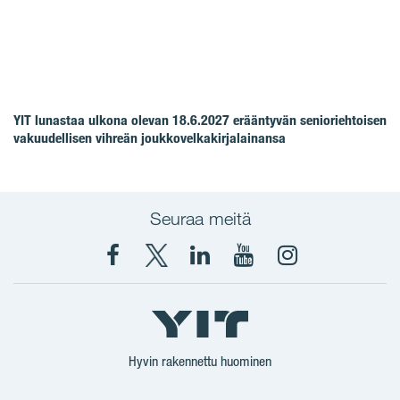
YIT lunastaa ulkona olevan 18.6.2027 erääntyvän senioriehtoisen
vakuudellisen vihreän joukkovelkakirjalainansa
Seuraa meitä
Facebook
X
YIT
YIT
Instagram
YIT
YIT
Corporation
Corporation
YIT
Suomi
Suomi
Suomi
Hyvin rakennettu huominen