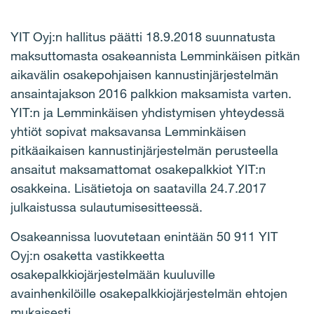
YIT Oyj:n hallitus päätti 18.9.2018 suunnatusta
maksuttomasta
osakeannista Lemminkäisen pitkän
aikavälin osakepohjaisen kannustinjärjestelmän
ansaintajakson 2016 palkkion maksamista varten.
YIT:n ja Lemminkäisen yhdistymisen yhteydessä
yhtiöt sopivat maksavansa Lemminkäisen
pitkäaikaisen kannustinjärjestelmän perusteella
ansaitut maksamattomat osakepalkkiot YIT:n
osakkeina. Lisätietoja on saatavilla 24.7.2017
julkaistussa sulautumisesitteessä.
Osakeannissa luovutetaan enintään 50 911 YIT
Oyj:n osaketta vastikkeetta
osakepalkkiojärjestelmään kuuluville
avainhenkilöille osakepalkkiojärjestelmän ehtojen
mukaisesti.