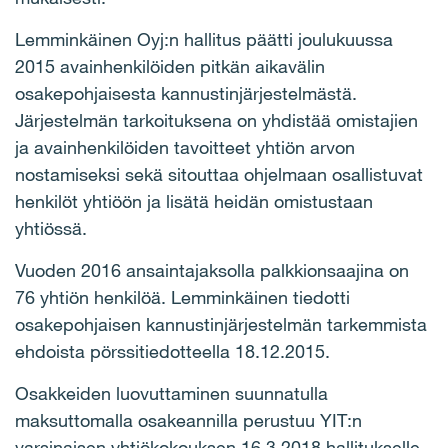
Lemminkäinen Oyj:n hallitus päätti joulukuussa
2015 avainhenkilöiden pitkän aikavälin
osakepohjaisesta kannustinjärjestelmästä.
Järjestelmän tarkoituksena on yhdistää omistajien
ja avainhenkilöiden tavoitteet yhtiön arvon
nostamiseksi sekä sitouttaa ohjelmaan osallistuvat
henkilöt yhtiöön ja lisätä heidän omistustaan
yhtiössä.
Vuoden 2016 ansaintajaksolla palkkionsaajina on
76 yhtiön henkilöä. Lemminkäinen tiedotti
osakepohjaisen kannustinjärjestelmän tarkemmista
ehdoista pörssitiedotteella 18.12.2015.
Osakkeiden luovuttaminen suunnatulla
maksuttomalla osakeannilla perustuu
YIT:n
varsinaisen yhtiökokouksen 16.3.2018 hallitukselle