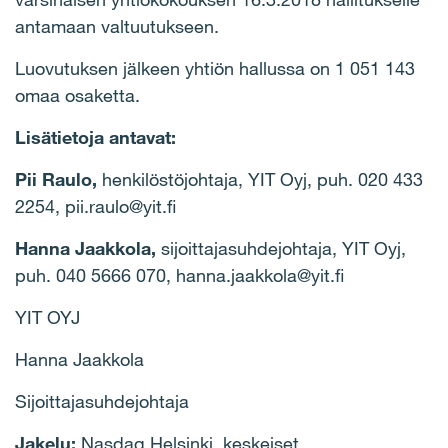
antamaan valtuutukseen.
Luovutuksen jälkeen yhtiön hallussa on 1 051 143
omaa osaketta.
Lisätietoja antavat:
Pii Raulo,
henkilöstöjohtaja, YIT Oyj, puh. 020 433
2254,
pii.raulo@yit.fi
Hanna Jaakkola,
sijoittajasuhdejohtaja, YIT Oyj,
puh. 040 5666 070,
hanna.jaakkola@yit.fi
YIT OYJ
Hanna Jaakkola
Sijoittajasuhdejohtaja
Jakelu:
Nasdaq Helsinki, keskeiset