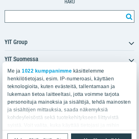
HAKU
YIT Group
YIT Suomessa
Tietoa YIT:stä
Töihin meille
Me ja
1022 kumppanimme
käsittelemme
YIT:n pääkonttori
Myytävät asunnot
Sijoittajat
henkilötietojasi, esim. IP-numeroasi, käyttäen
Vuokrattavat toimitilat
teknologioita, kuten evästeitä, tallentamaan ja
Panuntie 11, PL 36, 00620 Helsinki
Projektit
lukemaan tietoa laitteeltasi, jotta voimme tarjota
Kiinteistösijoittaminen
Vastuullisuus
personoituja mainoksia ja sisältöjä, tehdä mainosten
020 433 111
Infrarakentaminen
Media
ja sisältöjen mittauksia, saada näkemyksiä
Toimitilarakentaminen
Yhteystiedot
kohdeyleisöstä sekä tuotekehitykseen liittyvistä
Teollisuusrakentaminen
syistä. Voit valita, kuka käyttää tietojasi ja mihin
tarkoituksiin.
Tietosuoja ja Käyttöehdot
Lähetä meille palautetta
Evästeet