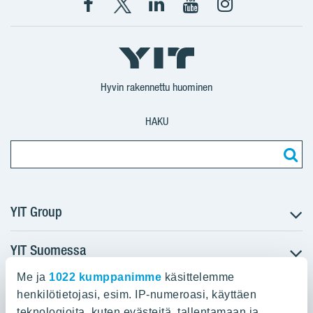
Facebook
X
YIT
YIT
Instagram
YIT
YIT
Corporation
Corporation
YIT
Suomi
Suomi
Suomi
Hyvin rakennettu huominen
HAKU
YIT Group
YIT Suomessa
Tietoa YIT:stä
Töihin meille
Me ja
1022 kumppanimme
käsittelemme
YIT:n pääkonttori
Myytävät asunnot
Sijoittajat
henkilötietojasi, esim. IP-numeroasi, käyttäen
Vuokrattavat toimitilat
teknologioita, kuten evästeitä, tallentamaan ja