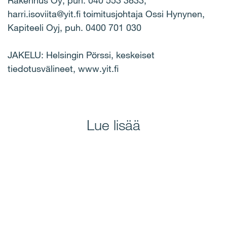
Rakennus Oy, puh. 040 553 3833,
harri.isoviita@yit.fi toimitusjohtaja Ossi Hynynen,
Kapiteeli Oyj, puh. 0400 701 030
JAKELU: Helsingin Pörssi, keskeiset
tiedotusvälineet, www.yit.fi
Lue lisää