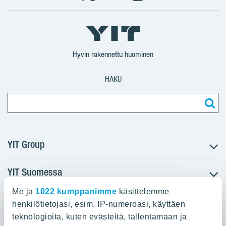
Facebook
X
YIT
YIT
Instagram
YIT
YIT
Corporation
Corporation
YIT
Suomi
Suomi
Suomi
Hyvin rakennettu huominen
HAKU
YIT Group
YIT Suomessa
Tietoa YIT:stä
Töihin meille
Me ja
1022 kumppanimme
käsittelemme
YIT:n pääkonttori
Myytävät asunnot
Sijoittajat
henkilötietojasi, esim. IP-numeroasi, käyttäen
Vuokrattavat toimitilat
teknologioita, kuten evästeitä, tallentamaan ja
Panuntie 11, PL 36, 00620 Helsinki
Projektit