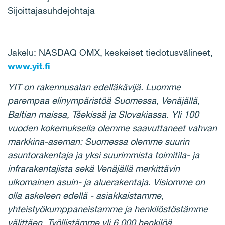
Sijoittajasuhdejohtaja
Jakelu: NASDAQ OMX, keskeiset tiedotusvälineet,
www.yit.fi
YIT on rakennusalan edelläkävijä. Luomme
parempaa elinympäristöä Suomessa, Venäjällä,
Baltian maissa, Tšekissä ja Slovakiassa. Yli 100
vuoden kokemuksella olemme saavuttaneet vahvan
markkina-aseman: Suomessa olemme suurin
asuntorakentaja ja yksi suurimmista toimitila- ja
infrarakentajista sekä Venäjällä merkittävin
ulkomainen asuin- ja aluerakentaja. Visiomme on
olla askeleen edellä - asiakkaistamme,
yhteistyökumppaneistamme ja henkilöstöstämme
välittäen. Työllistämme yli 6 000 henkilöä