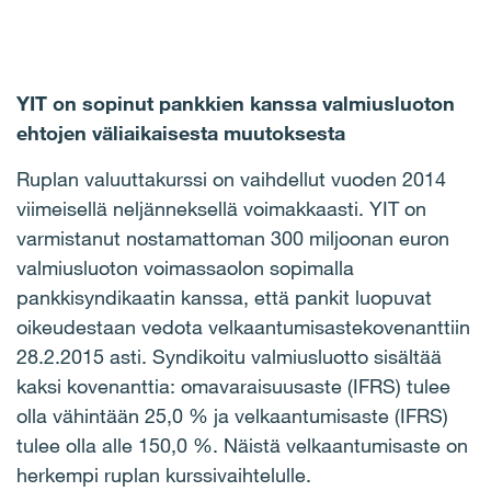
YIT on sopinut pankkien kanssa valmiusluoton
ehtojen väliaikaisesta muutoksesta
Ruplan valuuttakurssi on vaihdellut vuoden 2014
viimeisellä neljänneksellä voimakkaasti.
YIT on
varmistanut nostamattoman 300 miljoonan euron
valmiusluoton voimassaolon sopimalla
pankkisyndikaatin kanssa, että pankit luopuvat
oikeudestaan vedota velkaantumisastekovenanttiin
28.2.2015 asti.
Syndikoitu valmiusluotto sisältää
kaksi kovenanttia: omavaraisuusaste (IFRS) tulee
olla vähintään 25,0 % ja velkaantumisaste (IFRS)
tulee olla alle 150,0 %. Näistä velkaantumisaste on
herkempi ruplan kurssivaihtelulle.