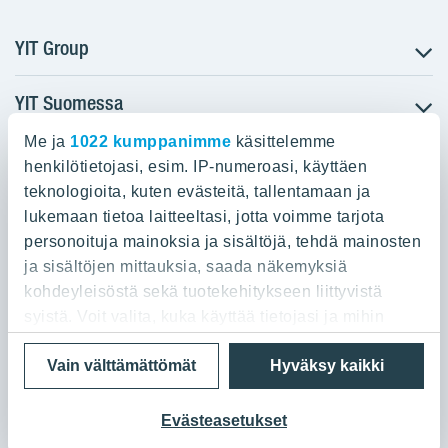
YIT Group
YIT Suomessa
Tietoa YIT:stä
Töihin meille
Me ja
1022 kumppanimme
käsittelemme
YIT:n pääkonttori
Myytävät asunnot
Sijoittajat
henkilötietojasi, esim. IP-numeroasi, käyttäen
Vuokrattavat toimitilat
teknologioita, kuten evästeitä, tallentamaan ja
Panuntie 11, PL 36, 00620 Helsinki
Projektit
lukemaan tietoa laitteeltasi, jotta voimme tarjota
Kiinteistösijoittaminen
Vastuullisuus
personoituja mainoksia ja sisältöjä, tehdä mainosten
020 433 111
Infrarakentaminen
Media
ja sisältöjen mittauksia, saada näkemyksiä
Toimitilarakentaminen
Yhteystiedot
kohdeyleisöstä sekä tuotekehitykseen liittyvistä
Teollisuusrakentaminen
syistä. Voit valita, kuka käyttää tietojasi ja mihin
tarkoituksiin.
Tietosuoja ja Käyttöehdot
Lähetä meille palautetta
Evästeet
Vain välttämättömät
Hyväksy kaikki
© 2026 YIT Oyj
Jos sallit, haluamme myös tehdä seuraavia:
Kerätä tietoja maantieteellisestä sijainnistasi,
Evästeasetukset
mahdollisesti muutaman metrin tarkkuudella