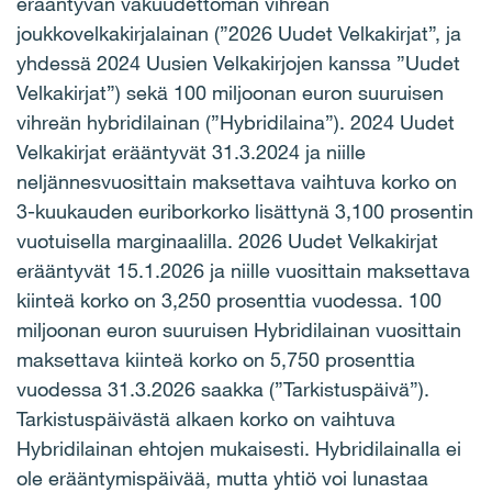
erääntyvän vakuudettoman vihreän
joukkovelkakirjalainan (”2026 Uudet Velkakirjat”, ja
yhdessä 2024 Uusien Velkakirjojen kanssa ”Uudet
Velkakirjat”) sekä 100 miljoonan euron suuruisen
vihreän hybridilainan (”Hybridilaina”). 2024 Uudet
Velkakirjat erääntyvät 31.3.2024 ja niille
neljännesvuosittain maksettava vaihtuva korko on
3-kuukauden euriborkorko lisättynä 3,100 prosentin
vuotuisella marginaalilla. 2026 Uudet Velkakirjat
erääntyvät 15.1.2026 ja niille vuosittain maksettava
kiinteä korko on 3,250 prosenttia vuodessa. 100
miljoonan euron suuruisen Hybridilainan vuosittain
maksettava kiinteä korko on 5,750 prosenttia
vuodessa 31.3.2026 saakka (”Tarkistuspäivä”).
Tarkistuspäivästä alkaen korko on vaihtuva
Hybridilainan ehtojen mukaisesti. Hybridilainalla ei
ole erääntymispäivää, mutta yhtiö voi lunastaa