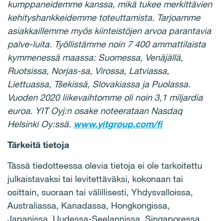
kumppaneidemme kanssa, mikä tukee merkittävien
kehityshankkeidemme toteuttamista. Tarjoamme
asiakkaillemme myös kiinteistöjen arvoa parantavia
palve-luita. Työllistämme noin 7 400 ammattilaista
kymmenessä maassa: Suomessa, Venäjällä,
Ruotsissa, Norjas-sa, Virossa, Latviassa,
Liettuassa, Tšekissä, Slovakiassa ja Puolassa.
Vuoden 2020 liikevaihtomme oli noin 3,1 miljardia
euroa. YIT Oyj:n osake noteerataan Nasdaq
Helsinki Oy:ssä.
www.yitgroup.com/fi
Tärkeitä tietoja
Tässä tiedotteessa olevia tietoja ei ole tarkoitettu
julkaistavaksi tai levitettäväksi, kokonaan tai
osittain, suoraan tai välillisesti, Yhdysvalloissa,
Australiassa, Kanadassa, Hongkongissa,
Japanissa, Uudessa-Seelannissa, Singaporessa,