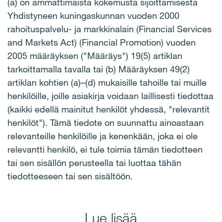
(a) on ammattimaista kokemusta sijoittamisesta
Yhdistyneen kuningaskunnan vuoden 2000
rahoituspalvelu- ja markkinalain (Financial Services
and Markets Act) (Financial Promotion) vuoden
2005 määräyksen ("Määräys") 19(5) artiklan
tarkoittamalla tavalla tai (b) Määräyksen 49(2)
artiklan kohtien (a)–(d) mukaisille tahoille tai muille
henkilöille, joille asiakirja voidaan laillisesti tiedottaa
(kaikki edellä mainitut henkilöt yhdessä, "relevantit
henkilöt"). Tämä tiedote on suunnattu ainoastaan
relevanteille henkilöille ja kenenkään, joka ei ole
relevantti henkilö, ei tule toimia tämän tiedotteen
tai sen sisällön perusteella tai luottaa tähän
tiedotteeseen tai sen sisältöön.
Lue lisää