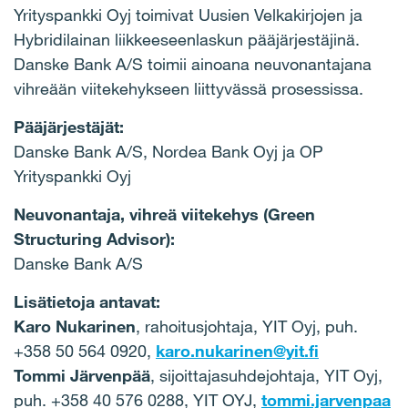
Yrityspankki Oyj toimivat Uusien Velkakirjojen ja
Hybridilainan liikkeeseenlaskun pääjärjestäjinä.
Danske Bank A/S toimii ainoana neuvonantajana
vihreään viitekehykseen liittyvässä prosessissa.
Pääjärjestäjät:
Danske Bank A/S, Nordea Bank Oyj ja OP
Yrityspankki Oyj
Neuvonantaja, vihreä viitekehys (Green
Structuring Advisor):
Danske Bank A/S
Lisätietoja antavat:
Karo Nukarinen
, rahoitusjohtaja, YIT Oyj, puh.
+358 50 564 0920,
karo.nukarinen@yit.fi
Tommi Järvenpää
, sijoittajasuhdejohtaja, YIT Oyj,
puh. +358 40 576 0288, YIT OYJ,
tommi.jarvenpaa