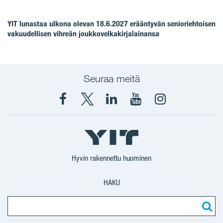
YIT lunastaa ulkona olevan 18.6.2027 erääntyvän senioriehtoisen
vakuudellisen vihreän joukkovelkakirjalainansa
Seuraa meitä
Facebook
X
YIT
YIT
Instagram
YIT
YIT
Corporation
Corporation
YIT
Suomi
Suomi
Suomi
Hyvin rakennettu huominen
HAKU