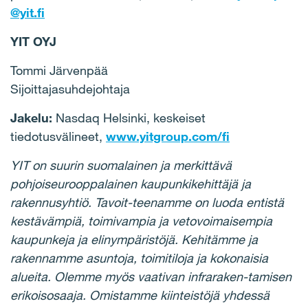
@yit.fi
YIT OYJ
Tommi Järvenpää
Sijoittajasuhdejohtaja
Jakelu:
Nasdaq Helsinki, keskeiset
tiedotusvälineet,
www.yitgroup.com/fi
YIT on suurin suomalainen ja merkittävä
pohjoiseurooppalainen kaupunkikehittäjä ja
rakennusyhtiö. Tavoit-teenamme on luoda entistä
kestävämpiä, toimivampia ja vetovoimaisempia
kaupunkeja ja elinympäristöjä. Kehitämme ja
rakennamme asuntoja, toimitiloja ja kokonaisia
alueita. Olemme myös vaativan infraraken-tamisen
erikoisosaaja. Omistamme kiinteistöjä yhdessä