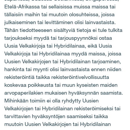
Etelä-Afrikassa tai sellaisissa muissa maissa tai
tällaisiin maihin tai muutoin olosuhteissa, joissa
julkaiseminen tai levittäminen olisi lainvastaista.
Tähän tiedotteeseen sisältyviä tietoja ei tule tulkita
tarjoukseksi myydä tai tarjouspyynnöksi ostaa
Uusia Velkakirjoja tai Hybridilainaa, eikä Uusia
Velkakirjoja tai Hybridilainaa myydä maissa, joissa
Uusien Velkakirjojen tai Hybridilainan tarjoaminen,
hankinta tai myynti olisi lainvastaista ennen niiden
rekisteröintiä taikka rekisteröintivelvollisuutta
koskevaa poikkeusta tai muun kyseisten maiden
arvopaperilakien mukaisen hyväksynnän saamista.
Mihinkään toimiin ei olla ryhdytty Uusien
Velkakirjojen tai Hybridilainan rekisteröimiseksi tai
tarvittavien hyväksyntöjen saamiseksi taikka
muutoin Uusien Velkakirjojen tai Hybridilainan