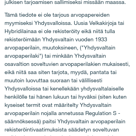
julkisen tarjoamisen sallimiseksi missään maassa.
Tämä tiedote ei ole tarjous arvopapereiden
myymiseksi Yhdysvalloissa. Uusia Velkakirjoja tai
Hybridilainaa ei ole rekisteröity eikä niitä tulla
rekisteröimään Yhdysvaltain vuoden 1933
arvopaperilain, muutoksineen, ("Yhdysvaltain
arvopaperilaki") tai minkään Yhdysvaltain
osavaltion soveltuvien arvopaperilakien mukaisesti,
eikä niitä saa siten tarjota, myydä, pantata tai
muutoin luovuttaa suoraan tai välillisesti
Yhdysvalloissa tai kenellekään yhdysvaltalaiselle
henkilölle tai hänen lukuun tai hyväksi (siten kuten
kyseiset termit ovat määritelty Yhdysvaltain
arvopaperilain nojalla annetussa Regulation S -
säännöksessä) paitsi Yhdysvaltain arvopaperilain
rekisteröintivaatimuksista säädetyn soveltuvan