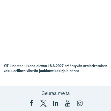
YIT lunastaa ulkona olevan 18.6.2027 erääntyvän senioriehtoisen
vakuudellisen vihreän joukkovelkakirjalainansa
Seuraa meitä
Facebook
X
YIT
YIT
Instagram