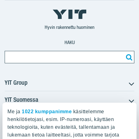
YIT
YIT
Corporation
Corporation
YIT
Suomi
Suomi
Suomi
Hyvin rakennettu huominen
HAKU
YIT Group
YIT Suomessa
Tietoa YIT:stä
Töihin meille
Me ja
1022 kumppanimme
käsittelemme
YIT:n pääkonttori
Myytävät asunnot
Sijoittajat
henkilötietojasi, esim. IP-numeroasi, käyttäen
Vuokrattavat toimitilat
teknologioita, kuten evästeitä, tallentamaan ja
Panuntie 11, PL 36, 00620 Helsinki
Projektit
lukemaan tietoa laitteeltasi, jotta voimme tarjota
Kiinteistösijoittaminen
Vastuullisuus