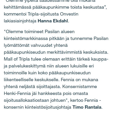
”Olemme ylpeitä saadessamme olla mukana
kehittämässä pääkaupunkimme toista keskustaa”,
kommentoi Tripla-sijoitusta Onvestin
lakiasiainjohtaja
Hanna Ekdahl
.
"Olemme toimineet Pasilan alueen
kiinteistömarkkinassa pitkään ja tunnemme Pasilan
lyömättömät vahvuudet yhtenä
pääkaupunkiseudun merkittävimmistä keskuksista.
Mall of Tripla tulee olemaan erittäin tärkeä kauppa-
ja palvelukeskittymä niin alueen lukuisille eri
toiminnoille kuin koko pääkaupunkiseudun
liikenteelliselle keskukselle. Fennia on mukana
yhtenä neljästä sijoittajasta. Konsernistamme
Henki-Fennia jäi hankkeesta pois omasta
sijoitusallokaatiostaan johtuen", kertoo Fennia -
konsernin kiinteistösijoitusjohtaja
Timo Rantala
.