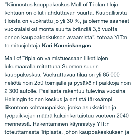
”Kiinnostus kauppakeskus Mall of Triplan tiloja
kohtaan on ollut ilahduttavan suurta. Kaupallisista
tiloista on vuokrattu jo yli 30 %, ja olemme saaneet
vuokralaisiksi monta suurta brändiä 3,5 vuotta
ennen kauppakeskuksen avaamista”, toteaa YIT:n
toimitusjohtaja
Kari Kauniskangas
.
Mall of Tripla on valmistuessaan liiketilojen
lukumäärällä mitattuna Suomen suurin
kauppakeskus. Vuokrattavaa tilaa on yli 85 000
neliötä noin 250 toimijalle ja pysäköintipaikkoja noin
2 300 autolle. Pasilasta rakentuu tulevina vuosina
Helsingin toinen keskus ja entistä tärkeämpi
liikenteen kohtauspaikka, jonka asukkaiden ja
työpaikkojen määrä kaksinkertaistuu vuoteen 2040
mennessä. Rakentaminen käynnistyy YIT:n
toteuttamasta Triplasta, johon kauppakeskuksen ja