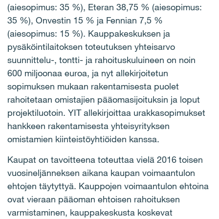
(aiesopimus: 35 %), Eteran 38,75 % (aiesopimus:
35 %), Onvestin 15 % ja Fennian 7,5 %
(aiesopimus: 15 %). Kauppakeskuksen ja
pysäköintilaitoksen toteutuksen yhteisarvo
suunnittelu-, tontti- ja rahoituskuluineen on noin
600 miljoonaa euroa, ja nyt allekirjoitetun
sopimuksen mukaan rakentamisesta puolet
rahoitetaan omistajien pääomasijoituksin ja loput
projektiluotoin. YIT allekirjoittaa urakkasopimukset
hankkeen rakentamisesta yhteisyrityksen
omistamien kiinteistöyhtiöiden kanssa.
Kaupat on tavoitteena toteuttaa vielä 2016 toisen
vuosineljänneksen aikana kaupan voimaantulon
ehtojen täytyttyä. Kauppojen voimaantulon ehtoina
ovat vieraan pääoman ehtoisen rahoituksen
varmistaminen, kauppakeskusta koskevat