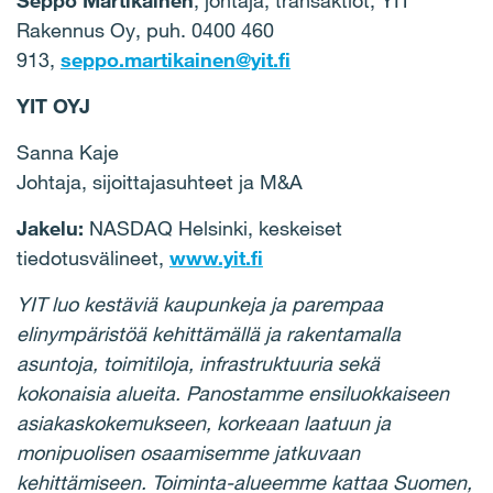
Seppo Martikainen
, johtaja, transaktiot, YIT
Rakennus Oy, puh. 0400 460
913,
seppo.martikainen@yit.fi
YIT OYJ
Sanna Kaje
Johtaja, sijoittajasuhteet ja M&A
Jakelu:
NASDAQ Helsinki, keskeiset
tiedotusvälineet,
www.yit.fi
YIT luo kestäviä kaupunkeja ja parempaa
elinympäristöä kehittämällä ja rakentamalla
asuntoja, toimitiloja, infrastruktuuria sekä
kokonaisia alueita. Panostamme ensiluokkaiseen
asiakaskokemukseen, korkeaan laatuun ja
monipuolisen osaamisemme jatkuvaan
kehittämiseen. Toiminta-alueemme kattaa Suomen,