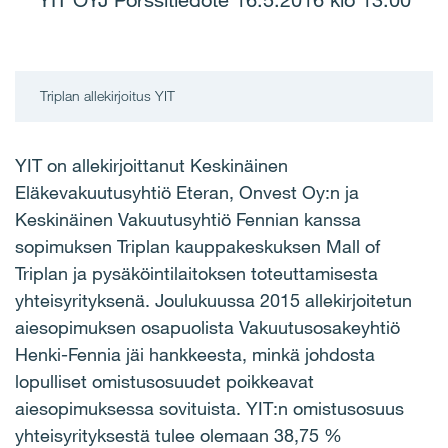
YIT OYJ Pörssitiedote 16.5.2016 klo 13.00
Triplan allekirjoitus YIT
YIT on allekirjoittanut Keskinäinen
Eläkevakuutusyhtiö Eteran, Onvest Oy:n ja
Keskinäinen Vakuutusyhtiö Fennian kanssa
sopimuksen Triplan kauppakeskuksen Mall of
Triplan ja pysäköintilaitoksen toteuttamisesta
yhteisyrityksenä. Joulukuussa 2015 allekirjoitetun
aiesopimuksen osapuolista Vakuutusosakeyhtiö
Henki-Fennia jäi hankkeesta, minkä johdosta
lopulliset omistusosuudet poikkeavat
aiesopimuksessa sovituista. YIT:n omistusosuus
yhteisyrityksestä tulee olemaan 38,75 %