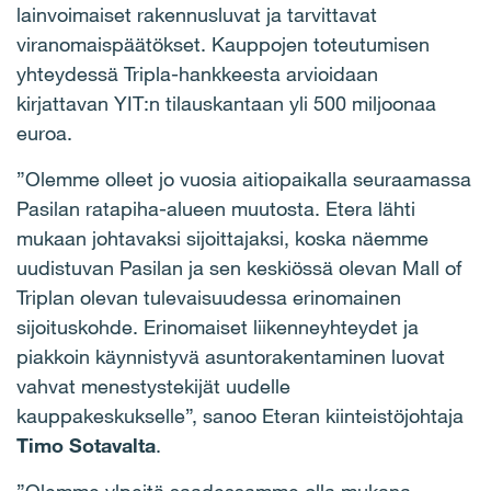
lainvoimaiset rakennusluvat ja tarvittavat
viranomaispäätökset. Kauppojen toteutumisen
yhteydessä Tripla-hankkeesta arvioidaan
kirjattavan YIT:n tilauskantaan yli 500 miljoonaa
euroa.
”Olemme olleet jo vuosia aitiopaikalla seuraamassa
Pasilan ratapiha-alueen muutosta. Etera lähti
mukaan johtavaksi sijoittajaksi, koska näemme
uudistuvan Pasilan ja sen keskiössä olevan Mall of
Triplan olevan tulevaisuudessa erinomainen
sijoituskohde. Erinomaiset liikenneyhteydet ja
piakkoin käynnistyvä asuntorakentaminen luovat
vahvat menestystekijät uudelle
kauppakeskukselle”, sanoo Eteran kiinteistöjohtaja
Timo Sotavalta
.