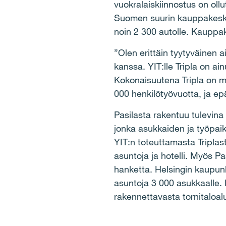
vuokralaiskiinnostus on ollu
Suomen suurin kauppakeskus.
noin 2 300 autolle. Kauppa
”Olen erittäin tyytyväinen
kanssa. YIT:lle Tripla on a
Kokonaisuutena Tripla on m
000 henkilötyövuotta, ja ep
Pasilasta rakentuu tulevina
jonka asukkaiden ja työpa
YIT:n toteuttamasta Triplas
asuntoja ja hotelli. Myös P
hanketta. Helsingin kaupunk
asuntoja 3 000 asukkaalle. L
rakennettavasta tornitaloa