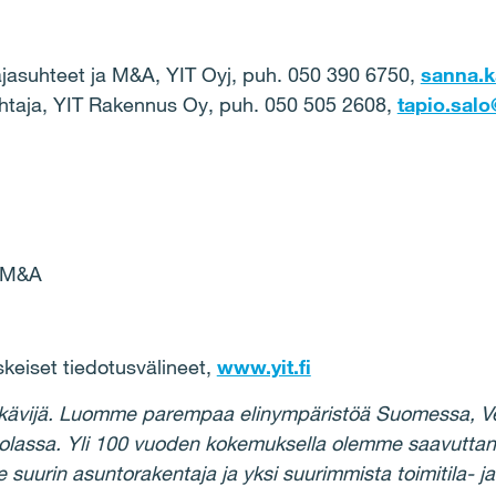
ittajasuhteet ja M&A, YIT Oyj, puh. 050 390 6750,
sanna.ka
johtaja, YIT Rakennus Oy, puh. 050 505 2608,
tapio.salo@
a M&A
iset tiedotusvälineet,
www.yit.fi
kävijä. Luomme parempaa elinympäristöä Suomessa, Ven
uolassa. Yli 100 vuoden kokemuksella olemme saavutta
rin asuntorakentaja ja yksi suurimmista toimitila- ja 