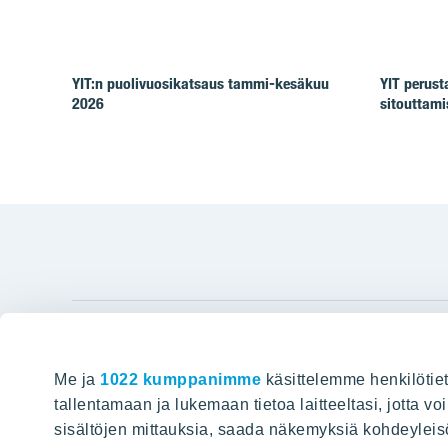
YIT:n puolivuosikatsaus tammi-kesäkuu
YIT perus
2026
sitouttam
YIT Gro
Me ja
1022 kumppanimme
käsittelemme henkilötiet
Hyvin rakennettu huominen
Tietoa YIT:
tallentamaan ja lukemaan tietoa laitteeltasi, jotta v
sisältöjen mittauksia, saada näkemyksiä kohdeyleisöst
Töihin meil
HAKU