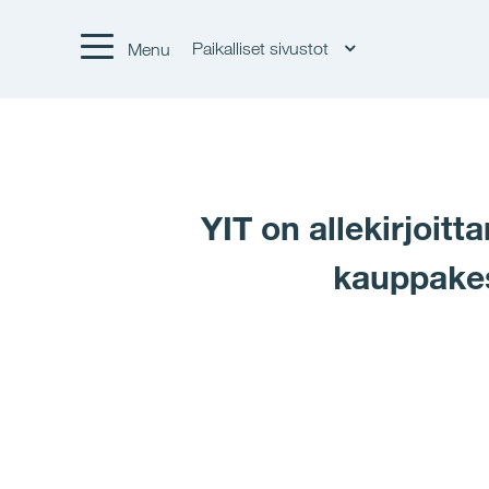
Paikalliset sivustot
Menu
YIT on allekirjoit
kauppakes