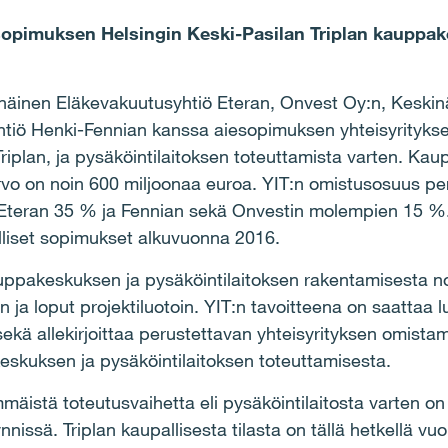
iesopimuksen Helsingin Keski-Pasilan Triplan kauppa
kinäinen Eläkevakuutusyhtiö Eteran, Onvest Oy:n, Keski
tiö Henki-Fennian kanssa aiesopimuksen yhteisyritykse
iplan, ja pysäköintilaitoksen toteuttamista varten. Ka
arvo on noin 600 miljoonaa euroa. YIT:n omistusosuus pe
 Eteran 35 % ja Fennian sekä Onvestin molempien 15 %.
ulliset sopimukset alkuvuonna 2016.
pakeskuksen ja pysäköintilaitoksen rakentamisesta noi
 ja loput projektiluotoin. YIT:n tavoitteena on saattaa 
kä allekirjoittaa perustettavan yhteisyrityksen omistam
kuksen ja pysäköintilaitoksen toteuttamisesta.
äistä toteutusvaihetta eli pysäköintilaitosta varten on
issä. Triplan kaupallisesta tilasta on tällä hetkellä vu