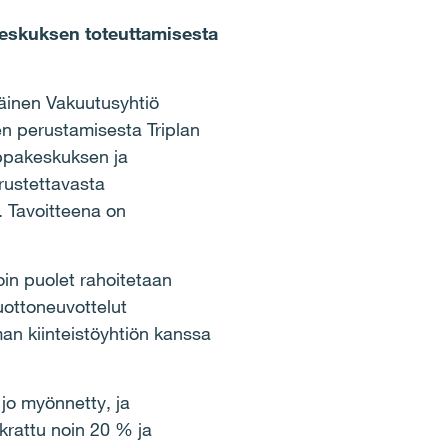
keskuksen toteuttamisesta
näinen Vakuutusyhtiö
n perustamisesta Triplan
uppakeskuksen ja
rustettavasta
 Tavoitteena on
n puolet rahoitetaan
luottoneuvottelut
an kiinteistöyhtiön kanssa
 jo myönnetty, ja
okrattu noin 20 % ja