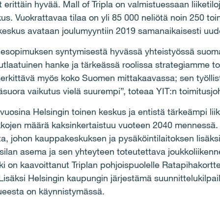
t erittäin hyvää. Mall of Tripla on valmistuessaan liiketi
 Vuokrattavaa tilaa on yli 85 000 neliötä noin 250 toimi
keskus avataan joulumyyntiin 2019 samanaikaisesti uu
 aiesopimuksen syntymisestä hyvässä yhteistyössä suoma
inutlaatuinen hanke ja tärkeässä roolissa strategiamme t
erkittävä myös koko Suomen mittakaavassa; sen työllis
äsuora vaikutus vielä suurempi”, toteaa YIT:n toimitusjo
 vuosina Helsingin toinen keskus ja entistä tärkeämpi li
ikkojen määrä kaksinkertaistuu vuoteen 2040 mennessä
ta, johon kauppakeskuksen ja pysäköintilaitoksen lisäksi
asilan asema ja sen yhteyteen toteutettava joukkoliikenn
i on kaavoittanut Triplan pohjoispuolelle Ratapihakorttel
isäksi Helsingin kaupungin järjestämä suunnittelukilpail
lueesta on käynnistymässä.