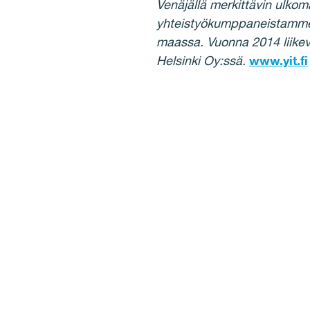
Venäjällä merkittävin ulkom
yhteistyökumppaneistamme 
maassa. Vuonna 2014 liike
Helsinki Oy:ssä.
www.yit.fi