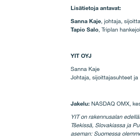
Lisätietoja antavat:
Sanna Kaje
, johtaja, sijo
Tapio Salo
, Triplan hanke
YIT OYJ
Sanna Kaje
Johtaja, sijoittajasuhteet j
Jakelu:
NASDAQ OMX, keske
YIT on rakennusalan edellä
Tšekissä, Slovakiassa ja P
aseman: Suomessa olemme suu