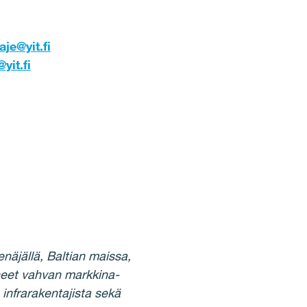
je@yit.fi
yit.fi
äjällä, Baltian maissa,
neet vahvan markkina-
infrarakentajista sekä