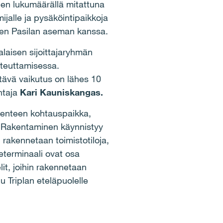
lojen lukumäärällä mitattuna
jalle ja pysäköintipaikkoja
den Pasilan aseman kanssa.
laisen sijoittajaryhmän
oteuttamisessa.
tävä vaikutus on lähes 10
htaja
Kari Kauniskangas.
ikenteen kohtauspaikka,
. Rakentaminen käynnistyy
 rakennetaan toimistotiloja,
eterminaali ovat osa
it, joihin rakennetaan
u Triplan eteläpuolelle