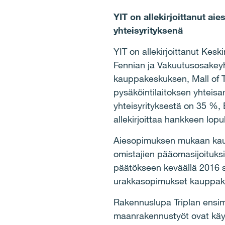
YIT on allekirjoittanut a
yhteisyrityksenä
YIT on allekirjoittanut Kes
Fennian ja Vakuutusosakeyh
kauppakeskuksen, Mall of Tr
pysäköintilaitoksen yhteis
yhteisyrityksestä on 35 %,
allekirjoittaa hankkeen lop
Aiesopimuksen mukaan kaup
omistajien pääomasijoituksin
päätökseen keväällä 2016 se
urakkasopimukset kauppakes
Rakennuslupa Triplan ensimm
maanrakennustyöt ovat käynn