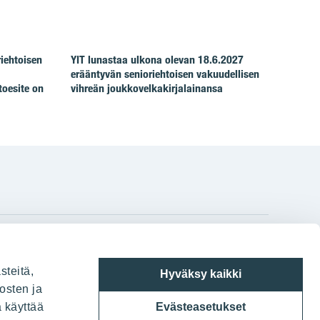
riehtoisen
YIT lunastaa ulkona olevan 18.6.2027
erääntyvän senioriehtoisen vakuudellisen
toesite on
vihreän joukkovelkakirjalainansa
gram
on
i
YIT:n pääkonttori
steitä,
Hyväksy kaikki
Panuntie 11, PL 36, 00620 Helsinki
osten ja
a käyttää
Evästeasetukset
020 433 111