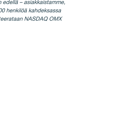
n edellä – asiakkaistamme,
000 henkilöä kahdeksassa
 noteerataan NASDAQ OMX