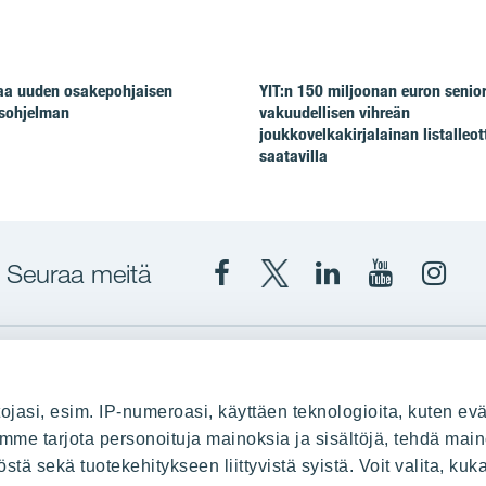
taa uuden osakepohjaisen
YIT:n 150 miljoonan euron senio
isohjelman
vakuudellisen vihreän
joukkovelkakirjalainan listalleot
saatavilla
Seuraa meitä
Facebook
X
YIT
YIT
Insta
YIT
YIT
Corporation
Corporati
YIT
Suomi
Suomi
Suom
up
YIT Suomessa
ojasi, esim. IP-numeroasi, käyttäen teknologioita, kuten evä
stä
Myytävät asunnot
oimme tarjota personoituja mainoksia ja sisältöjä, tehdä main
ä sekä tuotekehitykseen liittyvistä syistä. Voit valita, kuk
le
Vuokrattavat toimitilat