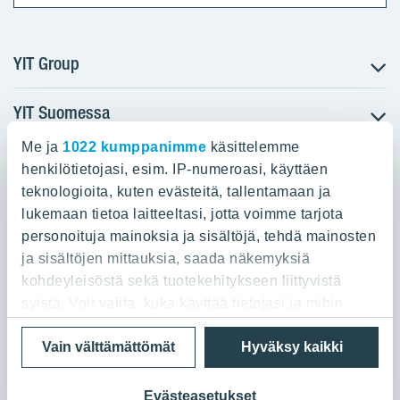
YIT Group
YIT Suomessa
Tietoa YIT:stä
Töihin meille
Me ja
1022 kumppanimme
käsittelemme
YIT:n pääkonttori
Myytävät asunnot
Sijoittajat
henkilötietojasi, esim. IP-numeroasi, käyttäen
Vuokrattavat toimitilat
teknologioita, kuten evästeitä, tallentamaan ja
Panuntie 11, PL 36, 00620 Helsinki
Projektit
lukemaan tietoa laitteeltasi, jotta voimme tarjota
Kiinteistösijoittaminen
Vastuullisuus
personoituja mainoksia ja sisältöjä, tehdä mainosten
020 433 111
Infrarakentaminen
Media
ja sisältöjen mittauksia, saada näkemyksiä
Toimitilarakentaminen
Yhteystiedot
kohdeyleisöstä sekä tuotekehitykseen liittyvistä
Teollisuusrakentaminen
syistä. Voit valita, kuka käyttää tietojasi ja mihin
tarkoituksiin.
Tietosuoja ja Käyttöehdot
Lähetä meille palautetta
Evästeet
Vain välttämättömät
Hyväksy kaikki
© 2026 YIT Oyj
Jos sallit, haluamme myös tehdä seuraavia:
Kerätä tietoja maantieteellisestä sijainnistasi,
Evästeasetukset