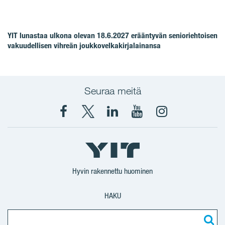
YIT lunastaa ulkona olevan 18.6.2027 erääntyvän senioriehtoisen
vakuudellisen vihreän joukkovelkakirjalainansa
Seuraa meitä
Facebook
X
YIT
YIT
Instagram
YIT
YIT
Corporation
Corporation
YIT
Suomi
Suomi
Suomi
Hyvin rakennettu huominen
HAKU