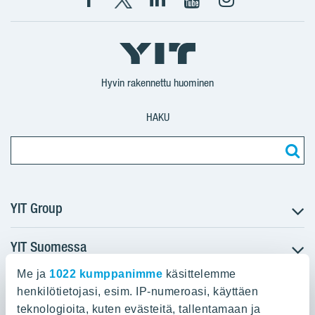
Facebook
X
YIT
YIT
Instagram
YIT
YIT
Corporation
Corporation
YIT
Suomi
Suomi
Suomi
Hyvin rakennettu huominen
HAKU
YIT Group
YIT Suomessa
Tietoa YIT:stä
Töihin meille
Me ja
1022 kumppanimme
käsittelemme
YIT:n pääkonttori
Myytävät asunnot
Sijoittajat
henkilötietojasi, esim. IP-numeroasi, käyttäen
Vuokrattavat toimitilat
teknologioita, kuten evästeitä, tallentamaan ja
Panuntie 11, PL 36, 00620 Helsinki
Projektit