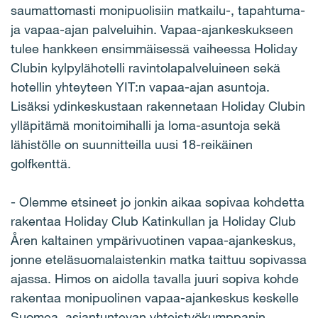
saumattomasti monipuolisiin matkailu-, tapahtuma-
ja vapaa-ajan palveluihin. Vapaa-ajankeskukseen
tulee hankkeen ensimmäisessä vaiheessa Holiday
Clubin kylpylähotelli ravintolapalveluineen sekä
hotellin yhteyteen YIT:n vapaa-ajan asuntoja.
Lisäksi ydinkeskustaan rakennetaan Holiday Clubin
ylläpitämä monitoimihalli ja loma-asuntoja sekä
lähistölle on suunnitteilla uusi 18-reikäinen
golfkenttä.
- Olemme etsineet jo jonkin aikaa sopivaa kohdetta
rakentaa Holiday Club Katinkullan ja Holiday Club
Åren kaltainen ympärivuotinen vapaa-ajankeskus,
jonne eteläsuomalaistenkin matka taittuu sopivassa
ajassa. Himos on aidolla tavalla juuri sopiva kohde
rakentaa monipuolinen vapaa-ajankeskus keskelle
Suomea, asiantuntevan yhteistyökumppanin