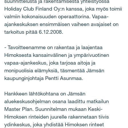
suunnittelusta ja rakentamisesta yhteistyössä
Holiday Club Finland Oy:n kanssa, joka myös toimii
valmiin kokonaisuuden operaattorina. Vapaa-
ajankeskuksen ensimmäisen vaiheen avajaiset on
tarkoitus pitää 6.12.2008.
- Tavoitteenamme on rakentaa ja laajentaa
Himoksesta kansainvälinen ja ympärivuotinen
vapaa-ajankeskus, joka tarjoaa aitoja ja
monipuolisia elämyksiä, täsmentää Jämsän
kaupunginjohtaja Pentti Asunmaa.
Hankkeen lähtökohtana on Jämsän
aluekeskusohjelman osana laadittu matkailun
Master Plan. Suunnitelman mukaan Keski-
Himoksen rinteiden juurelle rakennetaan tiivis
ydinkeskus, joka yhdistää Himoksen rinteet