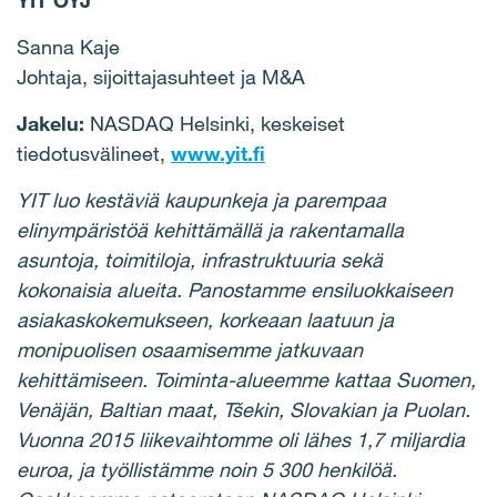
YIT OYJ
Sanna Kaje
Johtaja, sijoittajasuhteet ja M&A
Jakelu:
NASDAQ Helsinki, keskeiset
tiedotusvälineet,
www.yit.fi
YIT luo kestäviä kaupunkeja ja parempaa
elinympäristöä kehittämällä ja rakentamalla
asuntoja, toimitiloja, infrastruktuuria sekä
kokonaisia alueita. Panostamme ensiluokkaiseen
asiakaskokemukseen, korkeaan laatuun ja
monipuolisen osaamisemme jatkuvaan
kehittämiseen. Toiminta-alueemme kattaa Suomen,
Venäjän, Baltian maat, Tšekin, Slovakian ja Puolan.
Vuonna 2015 liikevaihtomme oli lähes 1,7 miljardia
euroa, ja työllistämme noin 5 300 henkilöä.