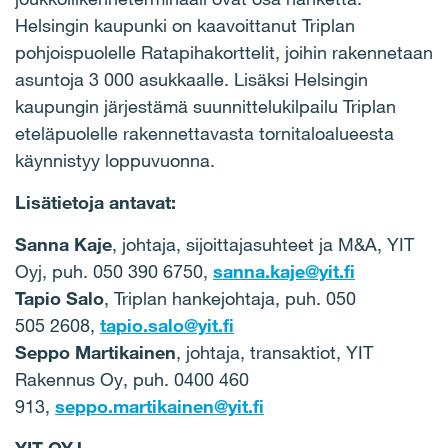
Helsingin kaupunki on kaavoittanut Triplan
pohjoispuolelle Ratapihakorttelit, joihin rakennetaan
asuntoja 3 000 asukkaalle. Lisäksi Helsingin
kaupungin järjestämä suunnittelukilpailu Triplan
eteläpuolelle rakennettavasta tornitaloalueesta
käynnistyy loppuvuonna.
Lisätietoja antavat:
Sanna Kaje
, johtaja, sijoittajasuhteet ja M&A, YIT
Oyj, puh. 050 390 6750,
sanna.kaje@yit.fi
Tapio Salo
, Triplan hankejohtaja, puh. 050
505 2608,
tapio.salo@yit.fi
Seppo Martikainen
, johtaja, transaktiot, YIT
Rakennus Oy, puh. 0400 460
913,
seppo.martikainen@yit.fi