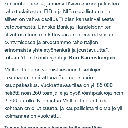
kansantaloudelle, ja merkittävien eurooppalaisten
rahoituslaitosten EIB:n ja NIB:n osallistuminen
siihen on vahva osoitus Triplan kansainvälisestä
vetovoimasta. Danske Bank ja Handelsbanken
olivat osaltaan merkittävässä roolissa ratkaisun
syntymisessä ja arvostamme rahoittajien
erinomaista yhteistyöhenkeä ja joustavuutta”,
toteaa YIT:n toimitusjohtaja
Kari Kauniskangas
.
Mall of Tripla on valmistuessaan liiketilojen
lukumäärällä mitattuna Suomen suurin
kauppakeskus. Vuokrattavaa tilaa on yli 85 000
neliötä noin 250 toimijalle ja pysäköintipaikkoja noin
2 300 autolle. Kiinnostus Mall of Triplan tiloja
kohtaan on ollut suurta, ja kaupallisista tiloista jo yli
kolmannes on vuokrattu.
Triplan kauppakeskuksessa hyödynnetään