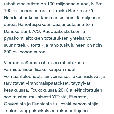
rahoituspaketista on 130 miljoonaa euroa, NIB:n
100 miljoonaa euroa ja Danske Bankin sekä
Handelsbankenin kummankin noin 35 miljoonaa
euroa. Rahoituspaketin pääjärjestäjänä toimi
Danske Bank A/S. Kauppakeskuksen ja
pysäköintilaitoksen toteutuksen yhteisarvo
suunnittelu-, tontti- ja rahoituskuluineen on noin
600 miljoonaa euroa.
Vieraan pääoman ehtoisen rahoituksen
varmistumisen lisäksi kaupan muut
voimaantuloehdot; lainvoimaiset rakennusluvat ja
tarvittavat viranomaispäätökset, täyttyivät
kesäkuussa. Toukokuussa 2016 allekirjoitettujen
sopimusten mukaisesti YIT:stä, Eterasta,
Onvestista ja Fenniasta tuli osakkeenomistajia
Triplan kauppakeskuksen rakennuttajana