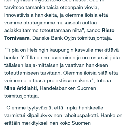
tarvitsee tämänkaltaisia eteenpäin vieviä,
innovatiivisia hankkeita, ja olemme iloisia että
voimme strategiamme mukaisesti auttaa
asiakkaitamme toteuttamaan niitä”, sanoo
Risto
Tornivaara
, Danske Bank Oyj:n toimitusjohtaja.
"Tripla on Helsingin kaupungin kasvulle merkittävä
hanke. YIT:llä on se osaaminen ja ne resurssit joita
tällaisen laaja-mittaisen ja vaativan hankkeen
toteuttamiseen tarvitaan. Olemme iloisia siitä että
voimme olla tässä projektissa mukana", toteaa
Nina Arkilahti
, Handelsbanken Suomen
toimitusjohtaja.
”Olemme tyytyväisiä, että Tripla-hankkeelle
varmistui kilpailukykyinen rahoituspaketti. Hanke on
erittäin merkityksellinen koko Suomen