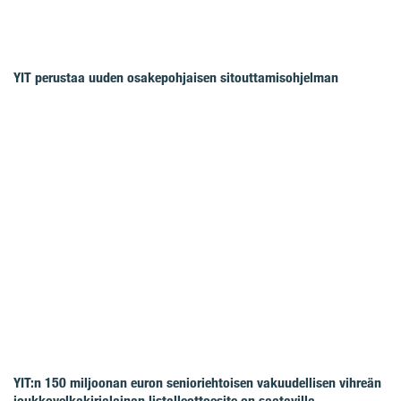
YIT perustaa uuden osakepohjaisen sitouttamisohjelman
YIT:n 150 miljoonan euron senioriehtoisen vakuudellisen vihreän
joukkovelkakirjalainan listalleottoesite on saatavilla