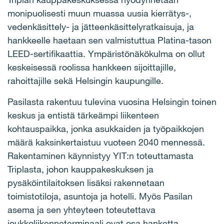
monipuolisesti muun muassa uusia kierrätys-,
vedenkäsittely- ja jätteenkäsittelyratkaisuja, ja
hankkeelle haetaan sen valmistuttua Platina-tason
LEED-sertifikaattia. Ympäristönäkökulma on ollut
keskeisessä roolissa hankkeen sijoittajille,
rahoittajille sekä Helsingin kaupungille.
Pasilasta rakentuu tulevina vuosina Helsingin toinen
keskus ja entistä tärkeämpi liikenteen
kohtauspaikka, jonka asukkaiden ja työpaikkojen
määrä kaksinkertaistuu vuoteen 2040 mennessä.
Rakentaminen käynnistyy YIT:n toteuttamasta
Triplasta, johon kauppakeskuksen ja
pysäköintilaitoksen lisäksi rakennetaan
toimistotiloja, asuntoja ja hotelli. Myös Pasilan
asema ja sen yhteyteen toteutettava
joukkoliikenneterminaali ovat osa hanketta.