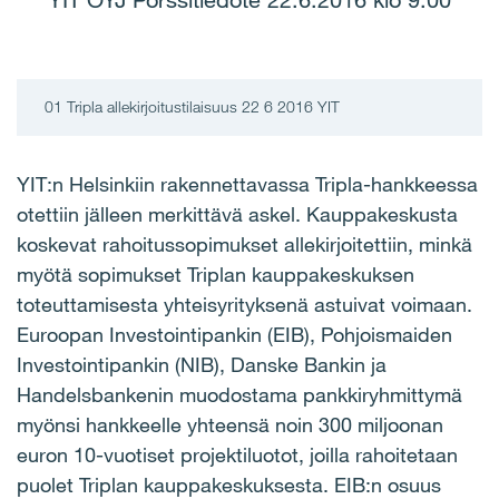
YIT OYJ Pörssitiedote 22.6.2016 klo 9.00
01 Tripla allekirjoitustilaisuus 22 6 2016 YIT
YIT:n Helsinkiin rakennettavassa Tripla-hankkeessa
otettiin jälleen merkittävä askel. Kauppakeskusta
koskevat rahoitussopimukset allekirjoitettiin, minkä
myötä sopimukset Triplan kauppakeskuksen
toteuttamisesta yhteisyrityksenä astuivat voimaan.
Euroopan Investointipankin (EIB), Pohjoismaiden
Investointipankin (NIB), Danske Bankin ja
Handelsbankenin muodostama pankkiryhmittymä
myönsi hankkeelle yhteensä noin 300 miljoonan
euron 10-vuotiset projektiluotot, joilla rahoitetaan
puolet Triplan kauppakeskuksesta. EIB:n osuus