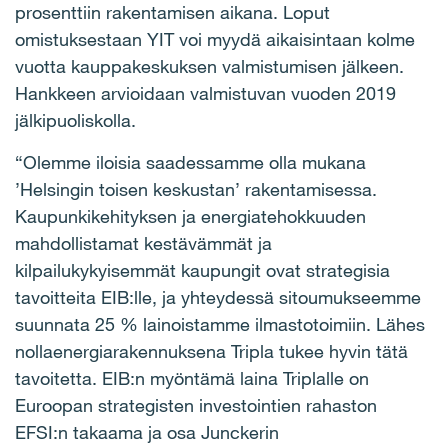
prosenttiin rakentamisen aikana. Loput
omistuksestaan YIT voi myydä aikaisintaan kolme
vuotta kauppakeskuksen valmistumisen jälkeen.
Hankkeen arvioidaan valmistuvan vuoden 2019
jälkipuoliskolla.
“Olemme iloisia saadessamme olla mukana
’Helsingin toisen keskustan’ rakentamisessa.
Kaupunkikehityksen ja energiatehokkuuden
mahdollistamat kestävämmät ja
kilpailukykyisemmät kaupungit ovat strategisia
tavoitteita EIB:lle, ja yhteydessä sitoumukseemme
suunnata 25 % lainoistamme ilmastotoimiin. Lähes
nollaenergiarakennuksena Tripla tukee hyvin tätä
tavoitetta. EIB:n myöntämä laina Triplalle on
Euroopan strategisten investointien rahaston
EFSI:n takaama ja osa Junckerin