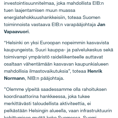
investointisuunnitelmaa, joka mahdollista EIB:n
tuen laajentamisen muun muassa
energiatehokkuushankkeisiin, toteaa Suomen
toiminnoista vastaava EIB:n varapääjohtaja
Jan
Vapaavuori
.
“Helsinki on yksi Euroopan nopeimmin kasvavista
kaupungeista. Suuri kauppa- ja palvelukeskus sekä
toimivampi ympäristö raideliikenteelle auttavat
osaltaan vähentämään kasvavan kaupunkialueen
mahdollisia ilmastovaikutuksia”, toteaa
Henrik
Normann
, NIB:n pääjohtaja.
”Olemme ylpeitä saadessamme olla rahoituksen
koordinaattorina hankkeessa, joka tukee
merkittävästi taloudellista aktiviteettia, ei
pelkästään Helsingin alueella, vaan infrastruktuurin
kehittymisen myötä koko Suomessa. Suomi