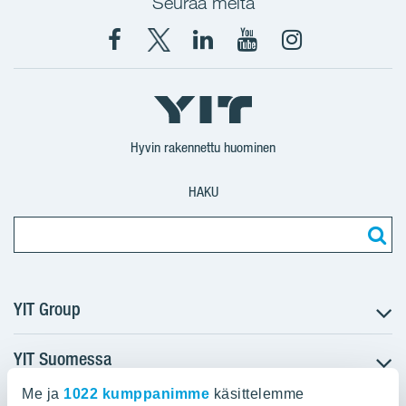
Seuraa meitä
Facebook
X
YIT
YIT
Instagram
YIT
YIT
Corporation
Corporation
YIT
Suomi
Suomi
Suomi
Hyvin rakennettu huominen
HAKU
YIT Group
YIT Suomessa
Tietoa YIT:stä
Töihin meille
Me ja
1022 kumppanimme
käsittelemme