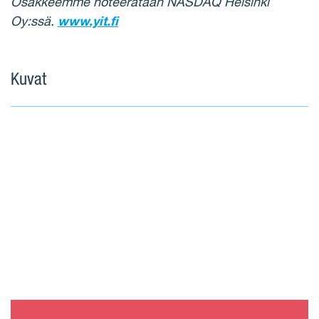
Osakkeemme noteerataan NASDAQ Helsinki
Oy:ssä.
www.yit.fi
Kuvat