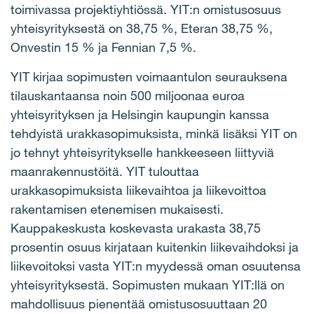
toimivassa projektiyhtiössä.
YIT:n omistusosuus
yhteisyrityksestä on 38,75 %, Eteran 38,75 %,
Onvestin 15 % ja Fennian 7,5 %.
YIT kirjaa sopimusten voimaantulon
seurauksena
tilauskantaansa noin 500 miljoonaa euroa
yhteisyrityksen ja Helsingin kaupungin kanssa
tehdyistä urakkasopimuksista, minkä lisäksi
YIT on
jo tehnyt yhteisyritykselle hankkeeseen liittyviä
maanrakennustöitä. YIT tulouttaa
urakkasopimuksista liikevaihtoa ja liikevoittoa
rakentamisen etenemisen mukaisesti.
Kauppakeskusta koskevasta urakasta 38,75
prosentin osuus kirjataan kuitenkin liikevaihdoksi ja
liikevoitoksi vasta YIT:n myydessä oman osuutensa
yhteisyrityksestä. Sopimusten mukaan YIT:llä on
mahdollisuus pienentää omistusosuuttaan 20