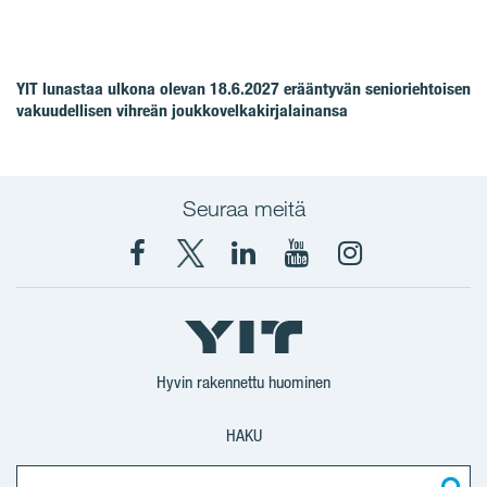
YIT lunastaa ulkona olevan 18.6.2027 erääntyvän senioriehtoisen
vakuudellisen vihreän joukkovelkakirjalainansa
Seuraa meitä
Facebook
X
YIT
YIT
Instagram
YIT
YIT
Corporation
Corporation
YIT
Suomi
Suomi
Suomi
Hyvin rakennettu huominen
HAKU