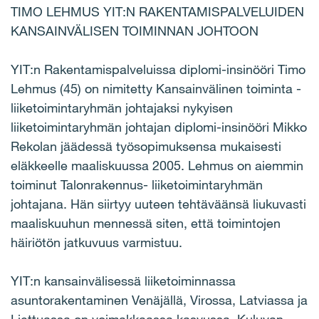
TIMO LEHMUS YIT:N RAKENTAMISPALVELUIDEN
KANSAINVÄLISEN TOIMINNAN JOHTOON
YIT:n Rakentamispalveluissa diplomi-insinööri Timo
Lehmus (45) on nimitetty Kansainvälinen toiminta -
liiketoimintaryhmän johtajaksi nykyisen
liiketoimintaryhmän johtajan diplomi-insinööri Mikko
Rekolan jäädessä työsopimuksensa mukaisesti
eläkkeelle maaliskuussa 2005. Lehmus on aiemmin
toiminut Talonrakennus- liiketoimintaryhmän
johtajana. Hän siirtyy uuteen tehtäväänsä liukuvasti
maaliskuuhun mennessä siten, että toimintojen
häiriötön jatkuvuus varmistuu.
YIT:n kansainvälisessä liiketoiminnassa
asuntorakentaminen Venäjällä, Virossa, Latviassa ja