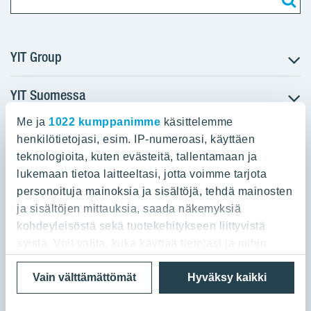
YIT Group
YIT Suomessa
Tietoa YIT:stä
Töihin meille
Me ja
1022 kumppanimme
käsittelemme
YIT:n pääkonttori
Myytävät asunnot
Sijoittajat
henkilötietojasi, esim. IP-numeroasi, käyttäen
Vuokrattavat toimitilat
teknologioita, kuten evästeitä, tallentamaan ja
Panuntie 11, PL 36, 00620 Helsinki
Projektit
lukemaan tietoa laitteeltasi, jotta voimme tarjota
Kiinteistösijoittaminen
Vastuullisuus
personoituja mainoksia ja sisältöjä, tehdä mainosten
020 433 111
Infrarakentaminen
Media
ja sisältöjen mittauksia, saada näkemyksiä
Toimitilarakentaminen
Yhteystiedot
kohdeyleisöstä sekä tuotekehitykseen liittyvistä
Teollisuusrakentaminen
syistä. Voit valita, kuka käyttää tietojasi ja mihin
tarkoituksiin.
Tietosuoja ja Käyttöehdot
Lähetä meille palautetta
Evästeet
Vain välttämättömät
Hyväksy kaikki
© 2026 YIT Oyj
Jos sallit, haluamme myös tehdä seuraavia: