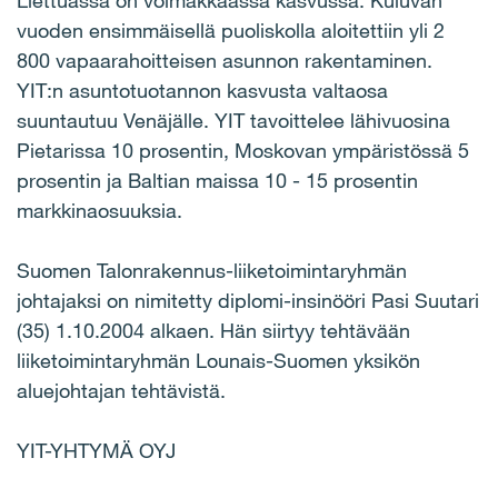
Liettuassa on voimakkaassa kasvussa. Kuluvan
vuoden ensimmäisellä puoliskolla aloitettiin yli 2
800 vapaarahoitteisen asunnon rakentaminen.
YIT:n asuntotuotannon kasvusta valtaosa
suuntautuu Venäjälle. YIT tavoittelee lähivuosina
Pietarissa 10 prosentin, Moskovan ympäristössä 5
prosentin ja Baltian maissa 10 - 15 prosentin
markkinaosuuksia.
Suomen Talonrakennus-liiketoimintaryhmän
johtajaksi on nimitetty diplomi-insinööri Pasi Suutari
(35) 1.10.2004 alkaen. Hän siirtyy tehtävään
liiketoimintaryhmän Lounais-Suomen yksikön
aluejohtajan tehtävistä.
YIT-YHTYMÄ OYJ