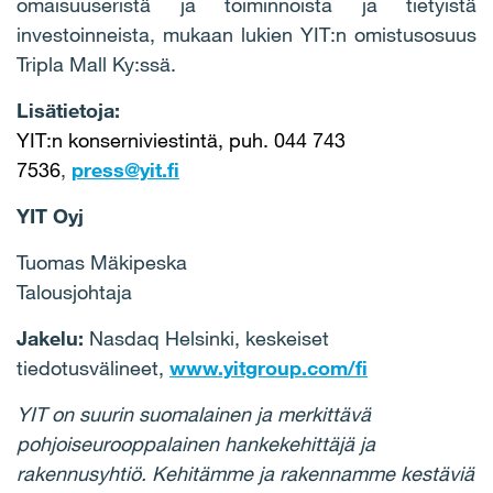
omaisuuseristä ja toiminnoista ja tietyistä
investoinneista, mukaan lukien YIT:n omistusosuus
Tripla Mall Ky:ssä.
Lisätietoja:
YIT:n konserniviestintä, puh. 044 743
7536
,
press@yit.fi
YIT Oyj
Tuomas Mäkipeska
Talousjohtaja
Jakelu:
Nasdaq Helsinki, keskeiset
tiedotusvälineet,
www.yitgroup.com/fi
YIT on suurin suomalainen ja merkittävä
pohjoiseurooppalainen hankekehittäjä ja
rakennusyhtiö. Kehitämme ja rakennamme kestäviä