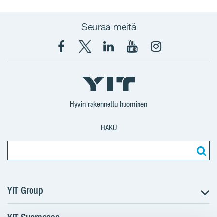
Seuraa meitä
Facebook
X
YIT
YIT
Instagram
YIT
YIT
Corporation
Corporation
YIT
Suomi
Suomi
Suomi
Hyvin rakennettu huominen
HAKU
YIT Group
YIT Suomessa
Tietoa YIT:stä