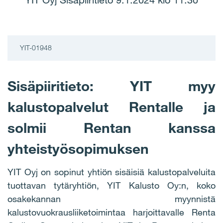
YIT Oyj Sisäpiiritieto 9.1.2024 klo 11.30
YIT-01948
Sisäpiiritieto: YIT myy
kalustopalvelut Rentalle ja
solmii Rentan kanssa
yhteistyösopimuksen
YIT Oyj on sopinut yhtiön sisäisiä kalustopalveluita
tuottavan tytäryhtiön, YIT Kalusto Oy:n, koko
osakekannan myynnistä
kalustovuokrausliiketoimintaa harjoittavalle Renta