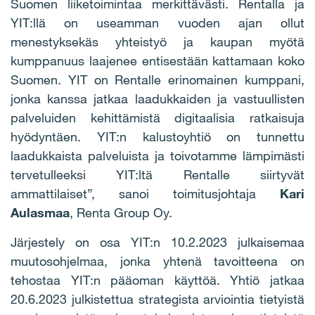
Suomen liiketoimintaa merkittävästi. Rentalla ja
YIT:llä on useamman vuoden ajan ollut
menestyksekäs yhteistyö ja kaupan myötä
kumppanuus laajenee entisestään kattamaan koko
Suomen. YIT on Rentalle erinomainen kumppani,
jonka kanssa jatkaa laadukkaiden ja vastuullisten
palveluiden kehittämistä digitaalisia ratkaisuja
hyödyntäen. YIT:n kalustoyhtiö on tunnettu
laadukkaista palveluista ja toivotamme lämpimästi
tervetulleeksi YIT:ltä Rentalle siirtyvät
ammattilaiset”, sanoi toimitusjohtaja
Kari
Aulasmaa
, Renta Group Oy.
Järjestely on osa YIT:n 10.2.2023 julkaisemaa
muutosohjelmaa, jonka yhtenä tavoitteena on
tehostaa YIT:n pääoman käyttöä. Yhtiö jatkaa
20.6.2023 julkistettua strategista arviointia tietyistä