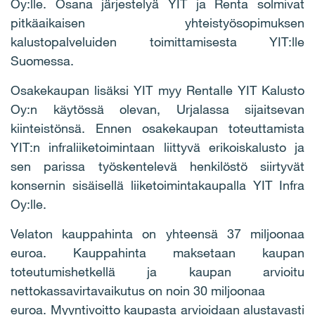
Oy:lle. Osana järjestelyä YIT ja Renta solmivat
pitkäaikaisen yhteistyösopimuksen
kalustopalveluiden toimittamisesta YIT:lle
Suomessa.
Osakekaupan lisäksi YIT myy Rentalle YIT Kalusto
Oy:n käytössä olevan, Urjalassa sijaitsevan
kiinteistönsä. Ennen osakekaupan toteuttamista
YIT:n infraliiketoimintaan liittyvä erikoiskalusto ja
sen parissa työskentelevä henkilöstö siirtyvät
konsernin sisäisellä liiketoimintakaupalla YIT Infra
Oy:lle.
Velaton kauppahinta on yhteensä 37 miljoonaa
euroa. Kauppahinta maksetaan kaupan
toteutumishetkellä ja kaupan arvioitu
nettokassavirtavaikutus on noin 30 miljoonaa
euroa. Myyntivoitto kaupasta arvioidaan alustavasti