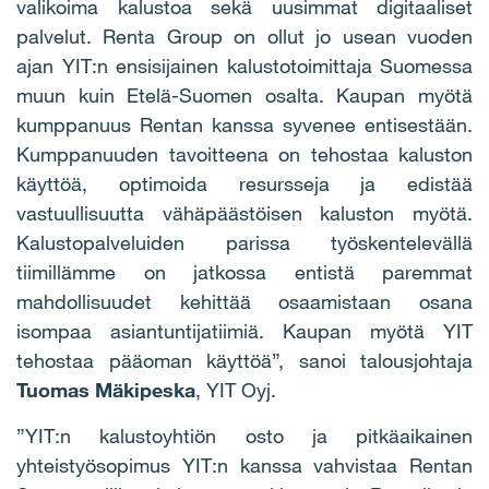
valikoima kalustoa sekä uusimmat digitaaliset
palvelut. Renta Group on ollut jo usean vuoden
ajan YIT:n ensisijainen kalustotoimittaja Suomessa
muun kuin Etelä-Suomen osalta. Kaupan myötä
kumppanuus Rentan kanssa syvenee entisestään.
Kumppanuuden tavoitteena on tehostaa kaluston
käyttöä, optimoida resursseja ja edistää
vastuullisuutta vähäpäästöisen kaluston myötä.
Kalustopalveluiden parissa työskentelevällä
tiimillämme on jatkossa entistä paremmat
mahdollisuudet kehittää osaamistaan osana
isompaa asiantuntijatiimiä. Kaupan myötä YIT
tehostaa pääoman käyttöä”, sanoi talousjohtaja
Tuomas Mäkipeska
, YIT Oyj.
”YIT:n kalustoyhtiön osto ja pitkäaikainen
yhteistyösopimus YIT:n kanssa vahvistaa Rentan