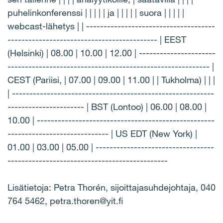
puhelinkonferenssi | | | | | ja | | | | | suora | | | | |
webcast-lähetys | | -------------------------------------
------------------------------------------- | EEST
(Helsinki) | 08.00 | 10.00 | 12.00 | ----------------------
---------------------------------------------------------- |
CEST (Pariisi, | 07.00 | 09.00 | 11.00 | | Tukholma) | | |
| ----------------------------------------------------------
---------------------- | BST (Lontoo) | 06.00 | 08.00 |
10.00 | ---------------------------------------------------
----------------------------- | US EDT (New York) |
01.00 | 03.00 | 05.00 | ----------------------------------
----------------------------------------------
Lisätietoja: Petra Thorén, sijoittajasuhdejohtaja, 040
764 5462, petra.thoren@yit.fi