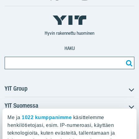
Facebook
X
YIT
YIT
Instagram
YIT
YIT
Corporation
Corporation
YIT
Suomi
Suomi
Suomi
Hyvin rakennettu huominen
HAKU
YIT Group
YIT Suomessa
Tietoa YIT:stä
Töihin meille
Me ja
1022 kumppanimme
käsittelemme
YIT:n pääkonttori
Myytävät asunnot
Sijoittajat
henkilötietojasi, esim. IP-numeroasi, käyttäen
Vuokrattavat toimitilat
teknologioita, kuten evästeitä, tallentamaan ja
Panuntie 11, PL 36, 00620 Helsinki
Projektit