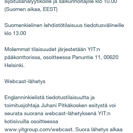
sijoitusanalyytikoille ja salkunhoitajille klo 10.00
(Suomen aikaa, EEST)
Suomenkielinen lehdistötilaisuus tiedotusvälineille
klo 13.00
Molemmat tilaisuudet järjestetään YIT:n
pääkonttorissa, osoitteessa Panuntie 11, 00620
Helsinki.
Webcast-lähetys
Englanninkielistä tiedotustilaisuutta ja
toimitusjohtaja Juhani Pitkäkosken esitystä voi
seurata suorana webcast-lähetyksenä YIT:n
kotisivuilla osoitteessa
www.yitgroup.com/webcast. Suora lähetys alkaa