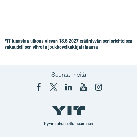
YIT lunastaa ulkona olevan 18.6.2027 erääntyvän senioriehtoisen
vakuudellisen vihreän joukkovelkakirjalainansa
Seuraa meitä
Facebook
X
YIT
YIT
Instagram
YIT
YIT
Corporation
Corporation
YIT
Suomi
Suomi
Suomi
Hyvin rakennettu huominen