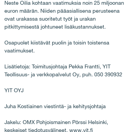
Neste Oilia kohtaan vaatimuksia noin 25 miljoonan
euron määrän. Niiden pääasiallisena perusteena
ovat urakassa suoritetut työt ja urakan
pitkittymisestä johtuneet lisäkustannukset.
Osapuolet kiistävät puolin ja toisin toistensa
vaatimukset.
Lisätietoja: Toimitusjohtaja Pekka Frantti, YIT
Teollisuus- ja verkkopalvelut Oy, puh. 050 390932
YIT OYJ
Juha Kostiainen viestintä- ja kehitysjohtaja
Jakelu: OMX Pohjoismainen Pörssi Helsinki,
keskeiset tiedotusvälineet, www.yit.fi