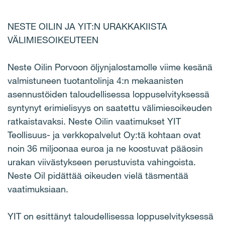
NESTE OILIN JA YIT:N URAKKAKIISTA
VÄLIMIESOIKEUTEEN
Neste Oilin Porvoon öljynjalostamolle viime kesänä
valmistuneen tuotantolinja 4:n mekaanisten
asennustöiden taloudellisessa loppuselvityksessä
syntynyt erimielisyys on saatettu välimiesoikeuden
ratkaistavaksi. Neste Oilin vaatimukset YIT
Teollisuus- ja verkkopalvelut Oy:tä kohtaan ovat
noin 36 miljoonaa euroa ja ne koostuvat pääosin
urakan viivästykseen perustuvista vahingoista.
Neste Oil pidättää oikeuden vielä täsmentää
vaatimuksiaan.
YIT on esittänyt taloudellisessa loppuselvityksessä