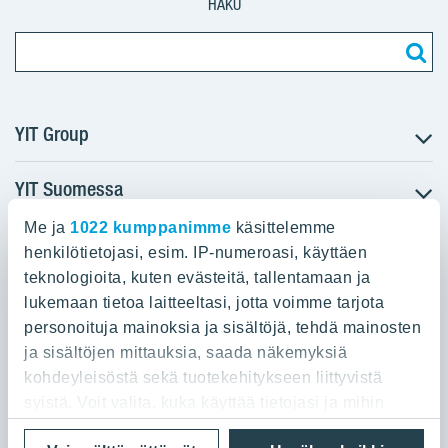
HAKU
YIT Group
YIT Suomessa
Tietoa YIT:stä
Töihin meille
Me ja
1022 kumppanimme
käsittelemme
YIT:n pääkonttori
Myytävät asunnot
Sijoittajat
henkilötietojasi, esim. IP-numeroasi, käyttäen
Vuokrattavat toimitilat
teknologioita, kuten evästeitä, tallentamaan ja
Panuntie 11, PL 36, 00620 Helsinki
Projektit
lukemaan tietoa laitteeltasi, jotta voimme tarjota
Kiinteistösijoittaminen
Vastuullisuus
personoituja mainoksia ja sisältöjä, tehdä mainosten
020 433 111
Infrarakentaminen
Media
ja sisältöjen mittauksia, saada näkemyksiä
Toimitilarakentaminen
Yhteystiedot
kohdeyleisöstä sekä tuotekehitykseen liittyvistä
Teollisuusrakentaminen
syistä. Voit valita, kuka käyttää tietojasi ja mihin
tarkoituksiin.
Tietosuoja ja Käyttöehdot
Lähetä meille palautetta
Evästeet