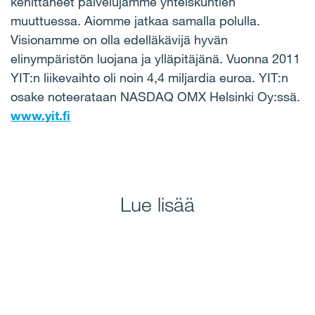
kehittäneet palvelujamme yhteiskuntien
muuttuessa. Aiomme jatkaa samalla polulla.
Visionamme on olla edelläkävijä hyvän
elinympäristön luojana ja ylläpitäjänä. Vuonna 2011
YIT:n liikevaihto oli noin 4,4 miljardia euroa. YIT:n
osake noteerataan NASDAQ OMX Helsinki Oy:ssä.
www.yit.fi
Lue lisää