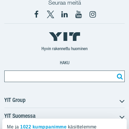
Seuraa meitä
Facebook
X
YIT
YIT
Instagram
YIT
YIT
Corporation
Corporation
YIT
Suomi
Suomi
Suomi
Hyvin rakennettu huominen
HAKU
YIT Group
YIT Suomessa
Tietoa YIT:stä
Töihin meille
Me ja
1022 kumppanimme
käsittelemme