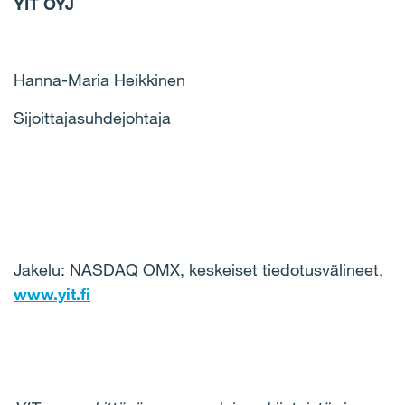
YIT OYJ
Hanna-Maria Heikkinen
Sijoittajasuhdejohtaja
Jakelu: NASDAQ OMX, keskeiset tiedotusvälineet,
www.yit.fi