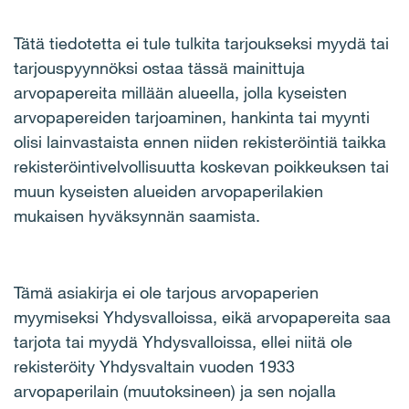
Tätä tiedotetta ei tule tulkita tarjoukseksi myydä tai
tarjouspyynnöksi ostaa tässä mainittuja
arvopapereita millään alueella, jolla kyseisten
arvopapereiden tarjoaminen, hankinta tai myynti
olisi lainvastaista ennen niiden rekisteröintiä taikka
rekisteröintivelvollisuutta koskevan poikkeuksen tai
muun kyseisten alueiden arvopaperilakien
mukaisen hyväksynnän saamista.
Tämä asiakirja ei ole tarjous arvopaperien
myymiseksi Yhdysvalloissa, eikä arvopapereita saa
tarjota tai myydä Yhdysvalloissa, ellei niitä ole
rekisteröity Yhdysvaltain vuoden 1933
arvopaperilain (muutoksineen) ja sen nojalla