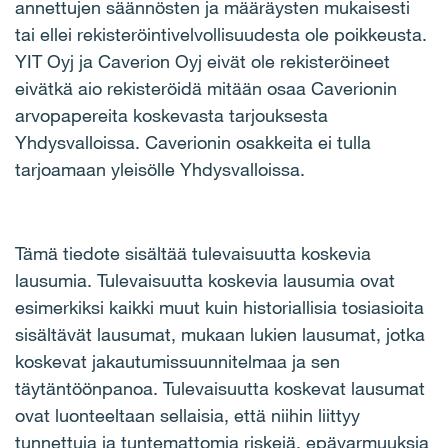
annettujen säännösten ja määräysten mukaisesti
tai ellei rekisteröintivelvollisuudesta ole poikkeusta.
YIT Oyj ja Caverion Oyj eivät ole rekisteröineet
eivätkä aio rekisteröidä mitään osaa Caverionin
arvopapereita koskevasta tarjouksesta
Yhdysvalloissa. Caverionin osakkeita ei tulla
tarjoamaan yleisölle Yhdysvalloissa.
Tämä tiedote sisältää tulevaisuutta koskevia
lausumia. Tulevaisuutta koskevia lausumia ovat
esimerkiksi kaikki muut kuin historiallisia tosiasioita
sisältävät lausumat, mukaan lukien lausumat, jotka
koskevat jakautumissuunnitelmaa ja sen
täytäntöönpanoa. Tulevaisuutta koskevat lausumat
ovat luonteeltaan sellaisia, että niihin liittyy
tunnettuja ja tuntemattomia riskejä, epävarmuuksia