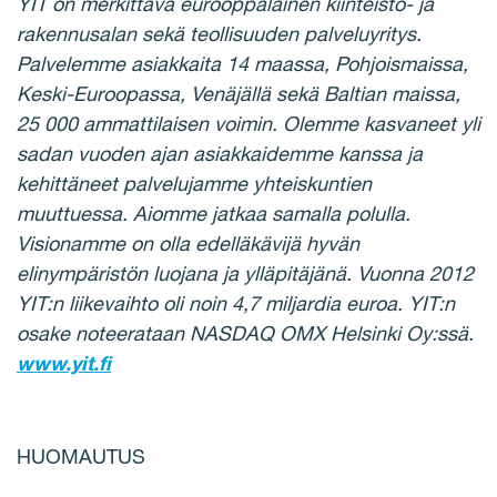
YIT on merkittävä eurooppalainen kiinteistö- ja
rakennusalan sekä teollisuuden palveluyritys.
Palvelemme asiakkaita 14 maassa, Pohjoismaissa,
Keski-Euroopassa, Venäjällä sekä Baltian maissa,
25 000 ammattilaisen voimin. Olemme kasvaneet yli
sadan vuoden ajan asiakkaidemme kanssa ja
kehittäneet palvelujamme yhteiskuntien
muuttuessa. Aiomme jatkaa samalla polulla.
Visionamme on olla edelläkävijä hyvän
elinympäristön luojana ja ylläpitäjänä. Vuonna 2012
YIT:n liikevaihto oli noin 4,7 miljardia euroa. YIT:n
osake noteerataan NASDAQ OMX Helsinki Oy:ssä.
www.yit.fi
HUOMAUTUS