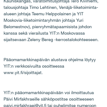
Kauniskangas, varatoimitusjohtaja Tero Kiviniemi,
talousjohtaja Timo Lehtinen, Venäjä-liiketoiminta-
alueen johtaja Teemu Helppolainen ja YIT
Moskovia-liiketoimintaryhmän johtaja Yuri
Belomestnov), pienryhmätapaamisista johdon
kanssa sekä vierailusta YIT:n Moskovassa
sijaitsevaan Zeleny Bereg -kerrostalokohteeseen.
Pääomamarkkinapäivän alustava ohjelma löytyy
YIT:n verkkosivuilta osoitteessa
www.yit.fi/sijoittajat.
YIT:n pääomamarkkinapäivään voi ilmoittautua
Päivi Mirfakhraeille sähköpostitse osoitteeseen
paivi.mirfakhraei@yit.fi tai puhelimitse numeroon