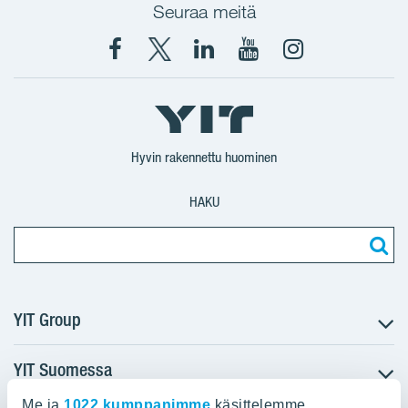
Seuraa meitä
Facebook
X
YIT
YIT
Instagram
YIT
YIT
Corporation
Corporation
YIT
Suomi
Suomi
Suomi
Hyvin rakennettu huominen
HAKU
YIT Group
YIT Suomessa
Tietoa YIT:stä
Töihin meille
Me ja
1022 kumppanimme
käsittelemme