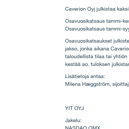
Caverion Oyj julkistaa kak
Osavuosikatsaus tammi-kes
Osavuosikatsaus tammi-syy
Osavuosikatsaukset julkist
jakso, jonka aikana Caveri
taloudellista tilaa tai yhti
kestää ao. tuloksen julkista
Lisätietoja antaa:
Milena Hæggström, sijoitta
YIT OYJ
Jakelu:
NASDAQ OMX,