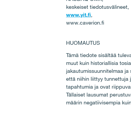
keskeiset tiedotusvälineet,
www.yit.fi
,
www.caverion.fi
HUOMAUTUS
Tämä tiedote sisältää tulev
muut kuin historiallisia tos
jakautumissuunnitelmaa ja 
että niihin liittyy tunnettu
tapahtumia ja ovat riippuvai
Tällaiset lausumat perustuva
määrin negatiivisempia kuin)