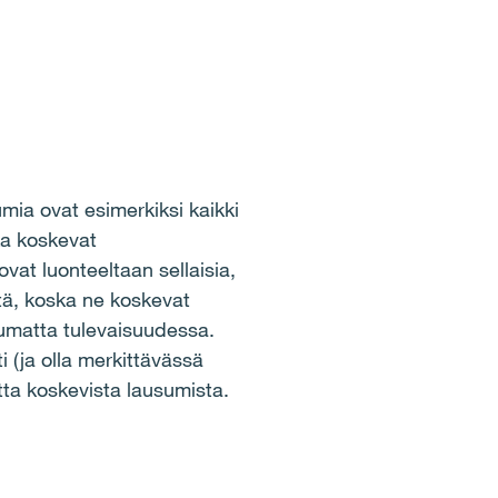
mia ovat esimerkiksi kaikki
tka koskevat
at luonteeltaan sellaisia,
itä, koska ne koskevat
utumatta tulevaisuudessa.
i (ja olla merkittävässä
utta koskevista lausumista.