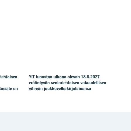
riehtoisen
YIT lunastaa ulkona olevan 18.6.2027
erääntyvän senioriehtoisen vakuudellisen
toesite on
vihreän joukkovelkakirjalainansa