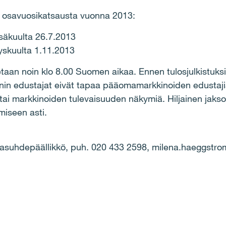
si osavuosikatsausta vuonna 2013:
äkuulta 26.7.2013
skuulta 1.11.2013
etaan noin klo 8.00 Suomen aikaa.
Ennen tulosjulkistuksi
onin edustajat eivät tapaa pääomamarkkinoiden edustaj
ön tai markkinoiden tulevaisuuden näkymiä. Hiljainen jakso
miseen asti.
jasuhdepäällikkö, puh. 020 433 2598, milena.haeggstrom