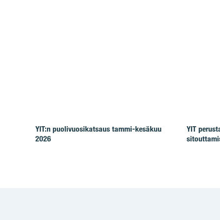
YIT:n puolivuosikatsaus tammi-kesäkuu
YIT perus
2026
sitouttam