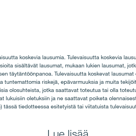
aisuutta koskevia lausumia. Tulevaisuutta koskevia lausu
iasioita sisältävät lausumat, mukaan lukien lausumat, jo
sen täytäntöönpanoa. Tulevaisuutta koskevat lausumat ov
ja ja tuntemattomia riskejä, epävarmuuksia ja muita tekijö
sia olosuhteista, jotka saattavat toteutua tai olla tote
t lukuisiin oletuksiin ja ne saattavat poiketa olennaisest
 tässä tiedotteessa esitetyistä tai viitatuista tulevaisu
Lue lisää