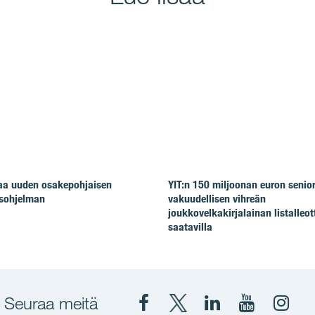
taa uuden osakepohjaisen
YIT:n 150 miljoonan euron senio
isohjelman
vakuudellisen vihreän
joukkovelkakirjalainan listalleot
saatavilla
Seuraa meitä