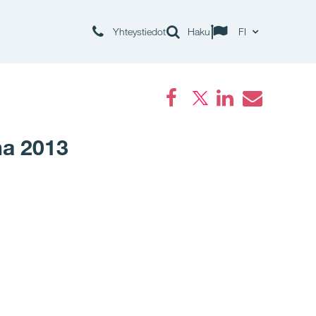
Yhteystiedot
Haku
FI
Facebook
LinkedIn
Email
na 2013