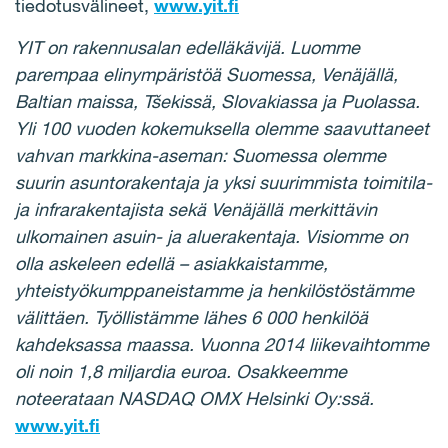
tiedotusvälineet,
www.yit.fi
YIT on rakennusalan edelläkävijä. Luomme
parempaa elinympäristöä Suomessa, Venäjällä,
Baltian maissa, Tšekissä, Slovakiassa ja Puolassa.
Yli 100 vuoden kokemuksella olemme saavuttaneet
vahvan markkina-aseman: Suomessa olemme
suurin asuntorakentaja ja yksi suurimmista toimitila-
ja infrarakentajista sekä Venäjällä merkittävin
ulkomainen asuin- ja aluerakentaja. Visiomme on
olla askeleen edellä – asiakkaistamme,
yhteistyökumppaneistamme ja henkilöstöstämme
välittäen. Työllistämme lähes 6 000 henkilöä
kahdeksassa maassa. Vuonna 2014 liikevaihtomme
oli noin 1,8 miljardia euroa. Osakkeemme
noteerataan NASDAQ OMX Helsinki Oy:ssä.
www.yit.fi