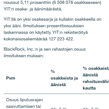
noussut 5,11 prosenttiin (6 508 078 osakkeeseen)
YIT:n osake- ja äänimäärästä.
YIT:llä on yksi osakesarja ja kullakin osakkeella on
yksi ääni. Ilmoituksen prosenttiosuuksien
laskennassa on käytetty YIT:n rekisteröityä
kokonaisosakemäärää 127 223 422.
BlackRock, Inc.:n ja sen rahastojen osuus
ilmoituksen mukaan:
% osakkeista
%
äänistä
Pvm
osakkeista ja
rahoitusväli
äänistä
kautta
Osuus liputusrajan
saavuttamisen tai