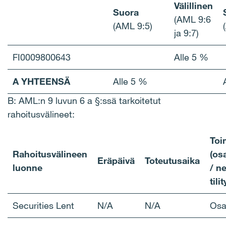
Välillinen
Suora
(AML 9:6
(AML 9:5)
ja 9:7)
FI0009800643
Alle 5 %
A YHTEENSÄ
Alle 5 %
B: AML:n 9 luvun 6 a §:ssä tarkoitetut
rahoitusvälineet:
Toi
Rahoitusvälineen
(os
Eräpäivä
Toteutusaika
luonne
/ n
tilit
Securities Lent
N/A
N/A
Osa