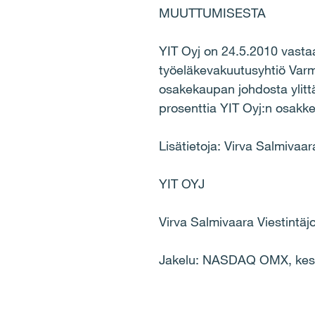
MUUTTUMISESTA
YIT Oyj on 24.5.2010 vasta
työeläkevakuutusyhtiö Varm
osakekaupan johdosta ylitt
prosenttia YIT Oyj:n osakke
Lisätietoja: Virva Salmivaar
YIT OYJ
Virva Salmivaara Viestintäj
Jakelu: NASDAQ OMX, keskei