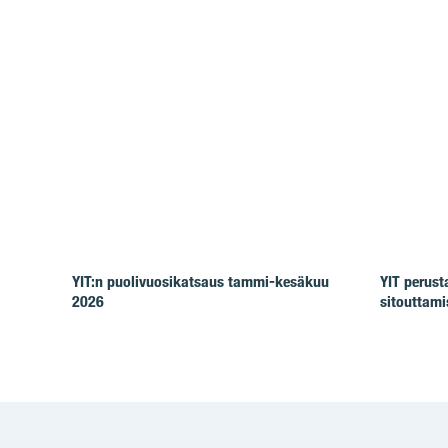
YIT:n puolivuosikatsaus tammi-kesäkuu
YIT perus
2026
sitouttam