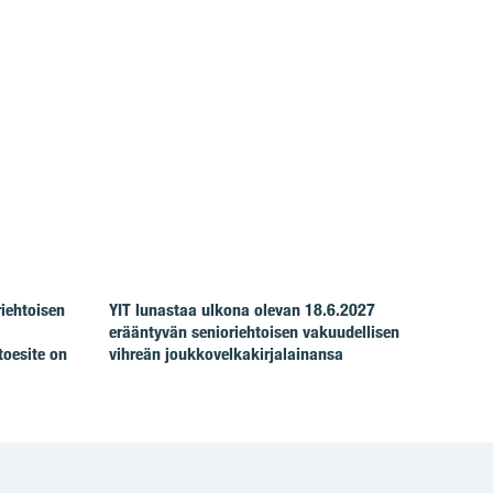
riehtoisen
YIT lunastaa ulkona olevan 18.6.2027
erääntyvän senioriehtoisen vakuudellisen
toesite on
vihreän joukkovelkakirjalainansa