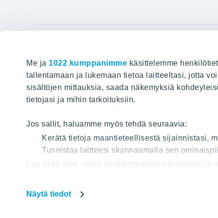
YIT Gro
Me ja
1022 kumppanimme
käsittelemme henkilötiet
Hyvin rakennettu huominen
Tietoa YIT:
tallentamaan ja lukemaan tietoa laitteeltasi, jotta v
sisältöjen mittauksia, saada näkemyksiä kohdeyleisöst
Töihin meil
HAKU
tietojasi ja mihin tarkoituksiin.
Sijoittajat
Projektit
Jos sallit, haluamme myös tehdä seuraavia:
Vastuullis
Kerätä tietoja maantieteellisestä sijainnistasi,
Tunnistaa laitteesi skannaamalla sen ominaispii
Media
Lue lisää siitä, miten henkilötietojasi käsitellään ja
Yhteystied
tai peruuttaa sen milloin vain evästeilmoituksessa.
Näytä tiedot
Käytämme verkkosivuillamme evästeitä, jotta voisimm
Tietos
Osa evästeistä on välttämättömiä sivuston toiminna