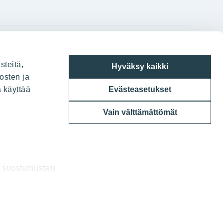
gram
on
i
YIT:n pääkonttori
steitä,
Hyväksy kaikki
Panuntie 11, PL 36, 00620 Helsinki
osten ja
a käyttää
Evästeasetukset
020 433 111
Vain välttämättömät
a suostumustasi
uksia.
6 YIT Oyj
a kävijämäärien