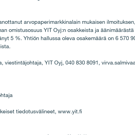
anottanut arvopaperimarkkinalain mukaisen ilmoitukse
an omistusosuus YIT Oyj:n osakkeista ja äänimäärästä
änyt 5 %. Yhtiön hallussa oleva osakemäärä on 6 570 9
ista.
a, viestintäjohtaja, YIT Oyj, 040 830 8091, virva.salmivaa
ohtaja
set tiedotusvälineet, www.yit.fi