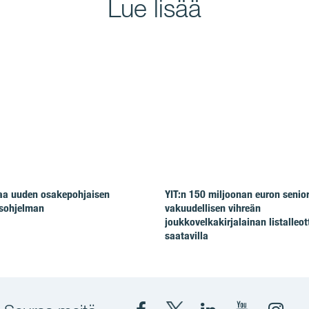
Lue lisää
taa uuden osakepohjaisen
YIT:n 150 miljoonan euron senio
isohjelman
vakuudellisen vihreän
joukkovelkakirjalainan listalleot
saatavilla