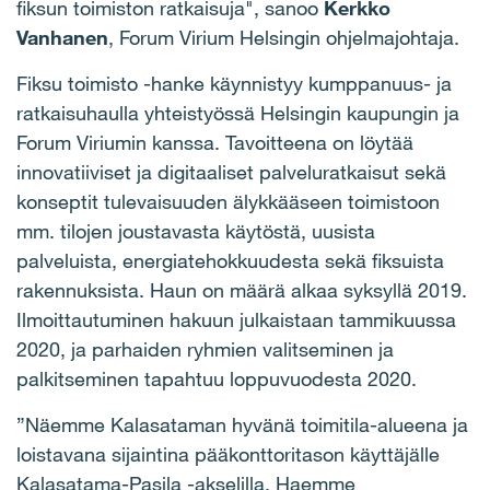
fiksun toimiston ratkaisuja", sanoo
Kerkko
Vanhanen
, Forum Virium Helsingin ohjelmajohtaja.
Fiksu toimisto -hanke käynnistyy kumppanuus- ja
ratkaisuhaulla yhteistyössä Helsingin kaupungin ja
Forum Viriumin kanssa. Tavoitteena on löytää
innovatiiviset ja digitaaliset palveluratkaisut sekä
konseptit tulevaisuuden älykkääseen toimistoon
mm. tilojen joustavasta käytöstä, uusista
palveluista, energiatehokkuudesta sekä fiksuista
rakennuksista. Haun on määrä alkaa syksyllä 2019.
Ilmoittautuminen hakuun julkaistaan tammikuussa
2020, ja parhaiden ryhmien valitseminen ja
palkitseminen tapahtuu loppuvuodesta 2020.
”Näemme Kalasataman hyvänä toimitila-alueena ja
loistavana sijaintina pääkonttoritason käyttäjälle
Kalasatama-Pasila -akselilla. Haemme