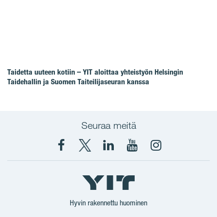
Taidetta uuteen kotiin – YIT aloittaa yhteistyön Helsingin
Taidehallin ja Suomen Taiteilijaseuran kanssa
Seuraa meitä
Facebook
X
YIT
YIT
Instagram
YIT
YIT
Corporation
Corporation
YIT
Suomi
Suomi
Suomi
Hyvin rakennettu huominen