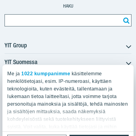
HAKU
YIT Group
YIT Suomessa
Tietoa YIT:stä
Töihin meille
Me ja
1022 kumppanimme
käsittelemme
YIT:n pääkonttori
Myytävät asunnot
Sijoittajat
henkilötietojasi, esim. IP-numeroasi, käyttäen
Vuokrattavat toimitilat
teknologioita, kuten evästeitä, tallentamaan ja
Panuntie 11, PL 36, 00620 Helsinki
Projektit
lukemaan tietoa laitteeltasi, jotta voimme tarjota
Kiinteistösijoittaminen
Vastuullisuus
personoituja mainoksia ja sisältöjä, tehdä mainosten
020 433 111
Infrarakentaminen
Media
ja sisältöjen mittauksia, saada näkemyksiä
Toimitilarakentaminen
Yhteystiedot
kohdeyleisöstä sekä tuotekehitykseen liittyvistä
Teollisuusrakentaminen
syistä. Voit valita, kuka käyttää tietojasi ja mihin
tarkoituksiin.