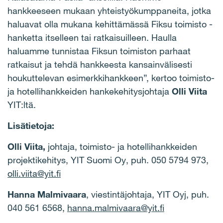
hankkeeseen mukaan yhteistyökumppaneita, jotka
haluavat olla mukana kehittämässä Fiksu toimisto -
hanketta itselleen tai ratkaisuilleen. Haulla
haluamme tunnistaa Fiksun toimiston parhaat
ratkaisut ja tehdä hankkeesta kansainvälisesti
houkuttelevan esimerkkihankkeen”, kertoo toimisto-
ja hotellihankkeiden hankekehitysjohtaja
Olli Viita
YIT:ltä.
Lisätietoja:
Olli Viita,
johtaja, toimisto- ja hotellihankkeiden
projektikehitys, YIT Suomi Oy, puh. 050 5794 973,
olli.viita@yit.fi
Hanna Malmivaara
, viestintäjohtaja, YIT Oyj, puh.
040 561 6568,
hanna.malmivaara@yit.fi