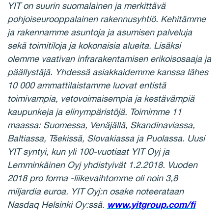
YIT on suurin suomalainen ja merkitt
ä
v
ä
pohjoiseurooppalainen rakennusyhti
ö
. Kehit
ä
mme
ja rakennamme asuntoja ja asumisen palveluja
sek
ä
toimitiloja ja kokonaisia alueita. Lis
ä
ksi
olemme vaativan infrarakentamisen erikoisosaaja ja
p
ää
llyst
ä
j
ä
. Yhdess
ä
asiakkaidemme kanssa l
ä
hes
10
000 ammattilaistamme luovat entist
ä
toimivampia, vetovoimaisempia ja kest
ä
v
ä
mpi
ä
kaupunkeja ja elinymp
ä
rist
ö
j
ä
. Toimimme 11
maassa: Suomessa, Ven
ä
j
ä
ll
ä
, Skandinaviassa,
Baltiassa, T
š
ekiss
ä
, Slovakiassa ja Puolassa. Uusi
YIT syntyi, kun yli 100-vuotiaat YIT Oyj ja
Lemmink
ä
inen Oyj yhdistyiv
ä
t 1.2.2018. Vuoden
2018 pro forma -liikevaihtomme oli noin 3,8
miljardia euroa. YIT Oyj:n osake noteerataan
Nasdaq Helsinki Oy:ss
ä
.
www.yitgroup.com/fi