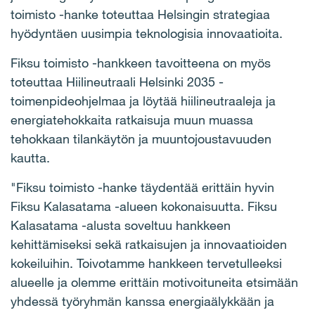
toimisto -hanke toteuttaa Helsingin strategiaa
hyödyntäen uusimpia teknologisia innovaatioita.
Fiksu toimisto -hankkeen tavoitteena on myös
toteuttaa Hiilineutraali Helsinki 2035 -
toimenpideohjelmaa ja löytää hiilineutraaleja ja
energiatehokkaita ratkaisuja muun muassa
tehokkaan tilankäytön ja muuntojoustavuuden
kautta.
"Fiksu toimisto -hanke täydentää erittäin hyvin
Fiksu Kalasatama -alueen kokonaisuutta. Fiksu
Kalasatama -alusta soveltuu hankkeen
kehittämiseksi sekä ratkaisujen ja innovaatioiden
kokeiluihin. Toivotamme hankkeen tervetulleeksi
alueelle ja olemme erittäin motivoituneita etsimään
yhdessä työryhmän kanssa energiaälykkään ja