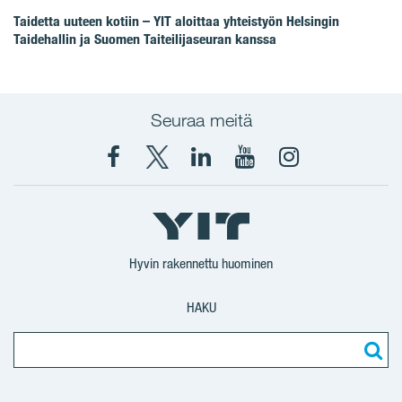
Taidetta uuteen kotiin – YIT aloittaa yhteistyön Helsingin
Taidehallin ja Suomen Taiteilijaseuran kanssa
Seuraa meitä
Facebook
X
YIT
YIT
Instagram
YIT
YIT
Corporation
Corporation
YIT
Suomi
Suomi
Suomi
Hyvin rakennettu huominen
HAKU