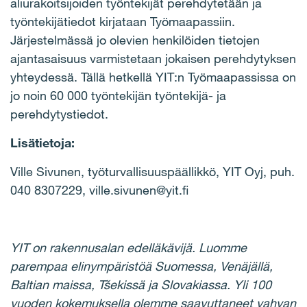
aliurakoitsijoiden työntekijät perehdytetään ja
työntekijätiedot kirjataan Työmaapassiin.
Järjestelmässä jo olevien henkilöiden tietojen
ajantasaisuus varmistetaan jokaisen perehdytyksen
yhteydessä. Tällä hetkellä YIT:n Työmaapassissa on
jo noin 60 000 työntekijän työntekijä- ja
perehdytystiedot.
Lisätietoja:
Ville Sivunen, työturvallisuuspäällikkö, YIT Oyj, puh.
040 8307229, ville.sivunen@yit.fi
YIT on rakennusalan edelläkävijä. Luomme
parempaa elinympäristöä Suomessa, Venäjällä,
Baltian maissa, Tšekissä ja Slovakiassa. Yli 100
vuoden kokemuksella olemme saavuttaneet vahvan