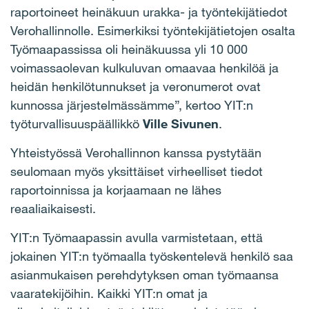
raportoineet heinäkuun urakka- ja työntekijätiedot
Verohallinnolle. Esimerkiksi työntekijätietojen osalta
Työmaapassissa oli heinäkuussa yli 10 000
voimassaolevan kulkuluvan omaavaa henkilöä ja
heidän henkilötunnukset ja veronumerot ovat
kunnossa järjestelmässämme”, kertoo YIT:n
työturvallisuuspäällikkö
Ville Sivunen
.
Yhteistyössä Verohallinnon kanssa pystytään
seulomaan myös yksittäiset virheelliset tiedot
raportoinnissa ja korjaamaan ne lähes
reaaliaikaisesti.
YIT:n Työmaapassin avulla varmistetaan, että
jokainen YIT:n työmaalla työskentelevä henkilö saa
asianmukaisen perehdytyksen oman työmaansa
vaaratekijöihin. Kaikki YIT:n omat ja