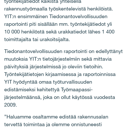
työntekijätiedot kaikista yhteisellä
rakennustyömaalla työskentelevistä henkilöistä.
YIT:n ensimmäinen Tiedonantovelvollisuuden
raportointi piti sisällään mm. työntekijätiedot yli
10 000 henkilöstä sekä urakkatiedot lähes 1 400
toimittajalta tai urakoitsijalta.
Tiedonantovelvollisuuden raportointi on edellyttänyt
muutoksia YIT:n tietojärjestelmiin sekä mittavia
päivityksiä järjestelmissä jo oleviin tietoihin.
Työntekijätietojen kirjaamisessa ja raportoinnissa
YIT hyödyntää omaa työturvallisuuden
edistämiseksi kehitettyä Työmaapassi-
järjestelmäänsä, joka on ollut käytössä vuodesta
2009.
”Haluamme osaltamme edistää rakennusalan
tervettä toimintaa ja olemme onnistuneesti