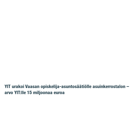
YIT urakoi Vaasan opiskelija-asuntosäätiölle asuinkerrostalon –
arvo YIT:lle 15 miljoonaa euroa