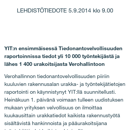
LEHDISTÖTIEDOTE 5.9.2014 klo 9.00
YIT:n ensimmäisessä Tiedonantovelvollisuuden
raportoinnissa tiedot yli 10 000 työntekijästä ja
lähes 1 400 urakoitsijasta Verohallintoon
Verohallinnon tiedonantovelvollisuuden piiriin
kuuluvien rakennusalan urakka- ja työntekijätietojen
raportointi on käynnistynyt YIT:llä suunnitellusti.
Heinäkuun 1. päivänä voimaan tulleen uudistuksen
mukaan yrityksen velvollisuus on ilmoittaa
kuukausittain urakkatiedot kaikista rakennustyötä
sisältävistä hankinnoista ja pääurakoitsijana