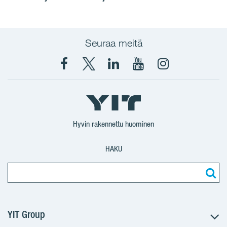
Seuraa meitä
Facebook
X
YIT
YIT
Instagram
YIT
YIT
Corporation
Corporation
YIT
Suomi
Suomi
Suomi
Hyvin rakennettu huominen
HAKU
YIT Group