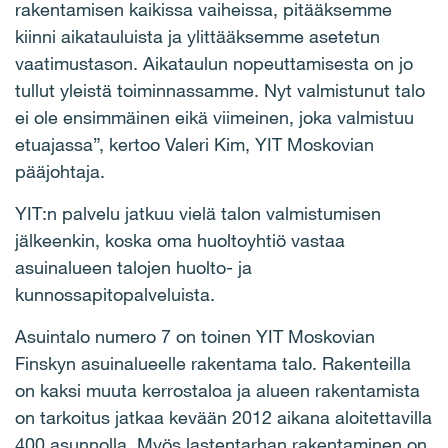
rakentamisen kaikissa vaiheissa, pitääksemme
kiinni aikatauluista ja ylittääksemme asetetun
vaatimustason. Aikataulun nopeuttamisesta on jo
tullut yleistä toiminnassamme. Nyt valmistunut talo
ei ole ensimmäinen eikä viimeinen, joka valmistuu
etuajassa”, kertoo Valeri Kim, YIT Moskovian
pääjohtaja.
YIT:n palvelu jatkuu vielä talon valmistumisen
jälkeenkin, koska oma huoltoyhtiö vastaa
asuinalueen talojen huolto- ja
kunnossapitopalveluista.
Asuintalo numero 7 on toinen YIT Moskovian
Finskyn asuinalueelle rakentama talo. Rakenteilla
on kaksi muuta kerrostaloa ja
alueen rakentamista
on tarkoitus jatkaa kevään 2012 aikana aloitettavilla
400 asunnolla
. Myös lastentarhan rakentaminen on