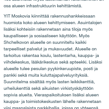
osa alueen infrastruktuurin kehittämistä.
YIT Moskovia kiinnittää rakennushankkeissaan
huomiota koko alueen kehittymiseen. Asuintalojen
lisäksi kohteisiin rakennetaan aina tiloja myös
kaupalliseen ja sosiaaliseen käyttöön. Myös
Shchelkovon alueelle on suunniteltu kaikki
tarpeelliset palvelut ja mukavuudet. Alueelle on
tarkoitus rakentaa koulu, lastentarha, kauppa- ja
viihdekeskus, lääkärikeskus sekä apteekki. Lisäksi
alueelle tulee pesulan pyykinkeruupiste, posti ja
pankki sekä muita kuluttajapalveluyrityksiä.
Suunnitelma sisältää myös lasten leikkikenttiä,
urheilukenttiä sekä aikuisten virkistyskäyttöön
sopivia alueita. Vieraspaikoituksen lisäksi alueen
kauppa- ja toimistokeskusten lähelle rakennetaan
viisi maanalaista parkkihallia, joissa on yhteensä