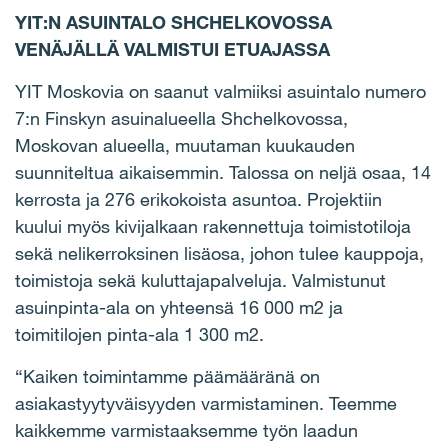
YIT:N ASUINTALO SHCHELKOVOSSA
VENÄJÄLLÄ VALMISTUI ETUAJASSA
YIT Moskovia on saanut valmiiksi asuintalo numero
7:n Finskyn asuinalueella Shchelkovossa,
Moskovan alueella, muutaman kuukauden
suunniteltua aikaisemmin. Talossa on neljä osaa, 14
kerrosta ja 276 erikokoista asuntoa. Projektiin
kuului myös kivijalkaan rakennettuja toimistotiloja
sekä nelikerroksinen lisäosa, johon tulee kauppoja,
toimistoja sekä kuluttajapalveluja. Valmistunut
asuinpinta-ala on yhteensä 16 000 m2 ja
toimitilojen pinta-ala 1 300 m2.
“Kaiken toimintamme päämääränä on
asiakastyytyväisyyden varmistaminen. Teemme
kaikkemme varmistaaksemme työn laadun