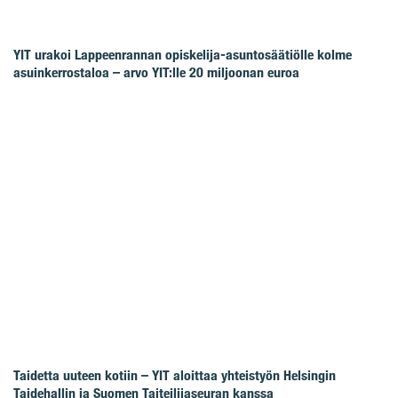
YIT urakoi Lappeenrannan opiskelija-asuntosäätiölle kolme
asuinkerrostaloa – arvo YIT:lle 20 miljoonan euroa
Taidetta uuteen kotiin – YIT aloittaa yhteistyön Helsingin
Taidehallin ja Suomen Taiteilijaseuran kanssa