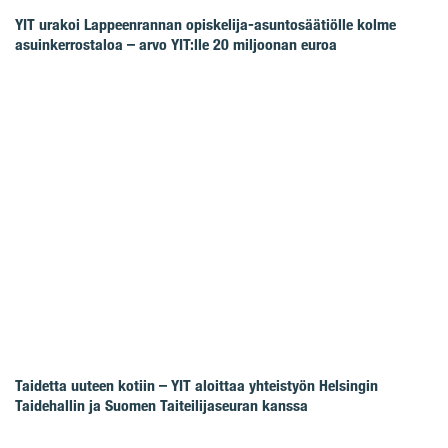
YIT urakoi Lappeenrannan opiskelija-asuntosäätiölle kolme
asuinkerrostaloa – arvo YIT:lle 20 miljoonan euroa
Taidetta uuteen kotiin – YIT aloittaa yhteistyön Helsingin
Taidehallin ja Suomen Taiteilijaseuran kanssa