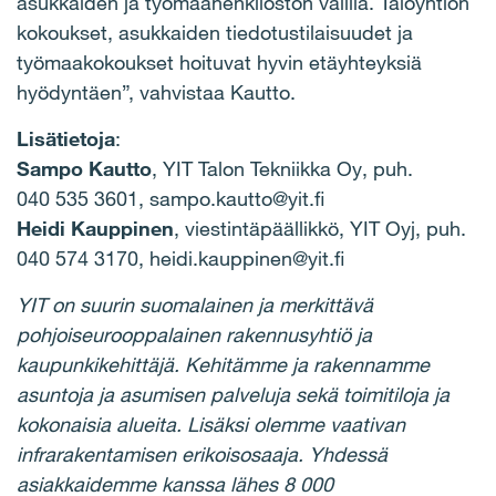
asukkaiden ja työmaahenkilöstön välillä. Taloyhtiön
kokoukset, asukkaiden tiedotustilaisuudet ja
työmaakokoukset hoituvat hyvin etäyhteyksiä
hyödyntäen”, vahvistaa Kautto.
Lisätietoja
:
Sampo Kautto
, YIT Talon Tekniikka Oy, puh.
040 535 3601, sampo.kautto@yit.fi
Heidi Kauppinen
, viestintäpäällikkö, YIT Oyj, puh.
040 574 3170, heidi.kauppinen@yit.fi
YIT on suurin suomalainen ja merkittävä
pohjoiseurooppalainen rakennusyhtiö ja
kaupunkikehittäjä. Kehitämme ja rakennamme
asuntoja ja asumisen palveluja sekä toimitiloja ja
kokonaisia alueita. Lisäksi olemme vaativan
infrarakentamisen erikoisosaaja. Yhdessä
asiakkaidemme kanssa lähes 8 000