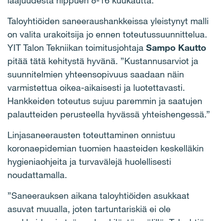
laajuudesta riippuen 8-16 kuukautta.
Taloyhtiöiden saneeraushankkeissa yleistynyt malli
on valita urakoitsija jo ennen toteutussuunnittelua.
YIT Talon Tekniikan toimitusjohtaja
Sampo Kautto
pitää tätä kehitystä hyvänä. ”Kustannusarviot ja
suunnitelmien yhteensopivuus saadaan näin
varmistettua oikea-aikaisesti ja luotettavasti.
Hankkeiden toteutus sujuu paremmin ja saatujen
palautteiden perusteella hyvässä yhteishengessä.”
Linjasaneerausten toteuttaminen onnistuu
koronaepidemian tuomien haasteiden keskelläkin
hygieniaohjeita ja turvavälejä huolellisesti
noudattamalla.
”Saneerauksen aikana taloyhtiöiden asukkaat
asuvat muualla, joten tartuntariskiä ei ole