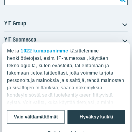
YIT Group
YIT Suomessa
Tietoa YIT:stä
Töihin meille
Me ja
1022 kumppanimme
käsittelemme
YIT:n pääkonttori
Myytävät asunnot
Sijoittajat
henkilötietojasi, esim. IP-numeroasi, käyttäen
Vuokrattavat toimitilat
teknologioita, kuten evästeitä, tallentamaan ja
Panuntie 11, PL 36, 00620 Helsinki
Projektit
lukemaan tietoa laitteeltasi, jotta voimme tarjota
Kiinteistösijoittaminen
Vastuullisuus
personoituja mainoksia ja sisältöjä, tehdä mainosten
020 433 111
Infrarakentaminen
Media
ja sisältöjen mittauksia, saada näkemyksiä
Toimitilarakentaminen
Yhteystiedot
kohdeyleisöstä sekä tuotekehitykseen liittyvistä
Teollisuusrakentaminen
syistä. Voit valita, kuka käyttää tietojasi ja mihin
tarkoituksiin.
Tietosuoja ja Käyttöehdot
Lähetä meille palautetta
Evästeet
Vain välttämättömät
Hyväksy kaikki
© 2026 YIT Oyj
Jos sallit, haluamme myös tehdä seuraavia: