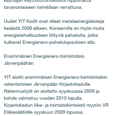
käyttäjän käyttötottumuksista riippumatta
tavanomaiseen toimitilaan verrattuna.
Uudet YIT Kodit ovat olleet matalaenergiakoteja
kesästä 2008 alkaen. Konsernilla on myös muita
energiatehokkuuteen liittyviä palveluita, jotka
kulkevat Energianero-palvelulupauksen alla.
Ensimmäinen Energianero-toimistotalo
Järvenpäähän
YIT aloitti ensimmäisen Energianero-toimistotalon
rakentamisen Järvenpään Kirjastokadulle.
Rakennustyöt on aloitettu syyskuussa 2009 ja
kohde valmistuu vuoden 2010 lopulla.
Kirjastokadun liike- ja toimistokiinteistö myytiin VR
Eläkesäätiölle syyskuun 2009 lopussa.