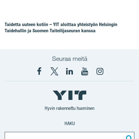
Taidetta uuteen kotiin – YIT aloittaa yhteistyön Helsingin
Taidehallin ja Suomen Taiteilijaseuran kanssa
Seuraa meitä
Facebook
X
YIT
YIT
Instagram
YIT
YIT
Corporation
Corporation
YIT
Suomi
Suomi
Suomi
Hyvin rakennettu huominen
HAKU