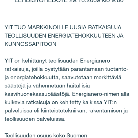
LEHDISTÖTIEDOTE 29.10.2009 klo 9.00
YIT TUO MARKKINOILLE UUSIA RATKAISUJA
TEOLLISUUDEN ENERGIATEHOKKUUTEEN JA
KUNNOSSAPITOON
YIT on kehittänyt teollisuuden Energianero-
ratkaisuja, joilla pystytään parantamaan tuotanto-
ja energiatehokkuutta, saavutetaan merkittäviä
säästöjä ja vähennetään haitallisia
kasvihuonekaasupäästöjä. Energianero-nimen alla
kulkevia ratkaisuja on kehitetty kaikissa YIT:n
palveluissa eli kiinteistötekniikan, rakentamisen ja
teollisuuden palveluissa.
Teollisuuden osuus koko Suomen