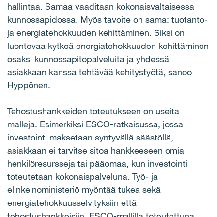
hallintaa. Samaa vaaditaan kokonaisvaltaisessa
kunnossapidossa. Myös tavoite on sama: tuotanto-
ja energiatehokkuuden kehittäminen. Siksi on
luontevaa kytkeä energiatehokkuuden kehittäminen
osaksi kunnossapitopalveluita ja yhdessä
asiakkaan kanssa tehtävää kehitystyötä, sanoo
Hyppönen.
Tehostushankkeiden toteutukseen on useita
malleja. Esimerkiksi ESCO-ratkaisussa, jossa
investointi maksetaan syntyvällä säästöllä,
asiakkaan ei tarvitse sitoa hankkeeseen omia
henkilöresursseja tai pääomaa, kun investointi
toteutetaan kokonaispalveluna. Työ- ja
elinkeinoministeriö myöntää tukea sekä
energiatehokkuusselvityksiin että
tehostushankkeisiin. ESCO-mallilla toteutettuna