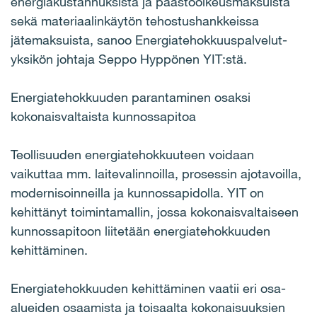
energiakustannuksista ja päästöoikeusmaksuista
sekä materiaalinkäytön tehostushankkeissa
jätemaksuista, sanoo Energiatehokkuuspalvelut-
yksikön johtaja Seppo Hyppönen YIT:stä.
Energiatehokkuuden parantaminen osaksi
kokonaisvaltaista kunnossapitoa
Teollisuuden energiatehokkuuteen voidaan
vaikuttaa mm. laitevalinnoilla, prosessin ajotavoilla,
modernisoinneilla ja kunnossapidolla. YIT on
kehittänyt toimintamallin, jossa kokonaisvaltaiseen
kunnossapitoon liitetään energiatehokkuuden
kehittäminen.
Energiatehokkuuden kehittäminen vaatii eri osa-
alueiden osaamista ja toisaalta kokonaisuuksien