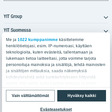
YIT Group
YIT Suomessa
Tietoa YIT:stä
Töihin meille
Me ja
1022 kumppanimme
käsittelemme
YIT:n pääkonttori
Myytävät asunnot
Sijoittajat
henkilötietojasi, esim. IP-numeroasi, käyttäen
Vuokrattavat toimitilat
teknologioita, kuten evästeitä, tallentamaan ja
Panuntie 11, PL 36, 00620 Helsinki
Projektit
lukemaan tietoa laitteeltasi, jotta voimme tarjota
Kiinteistösijoittaminen
Vastuullisuus
personoituja mainoksia ja sisältöjä, tehdä mainosten
020 433 111
Infrarakentaminen
Media
ja sisältöjen mittauksia, saada näkemyksiä
Toimitilarakentaminen
Yhteystiedot
kohdeyleisöstä sekä tuotekehitykseen liittyvistä
Teollisuusrakentaminen
syistä. Voit valita, kuka käyttää tietojasi ja mihin
tarkoituksiin.
Tietosuoja ja Käyttöehdot
Lähetä meille palautetta
Evästeet
Vain välttämättömät
Hyväksy kaikki
© 2026 YIT Oyj
Jos sallit, haluamme myös tehdä seuraavia:
Kerätä tietoja maantieteellisestä sijainnistasi,
Evästeasetukset