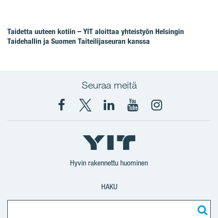
Taidetta uuteen kotiin – YIT aloittaa yhteistyön Helsingin
Taidehallin ja Suomen Taiteilijaseuran kanssa
Seuraa meitä
Facebook
X
YIT
YIT
Instagram
YIT
YIT
Corporation
Corporation
YIT
Suomi
Suomi
Suomi
Hyvin rakennettu huominen
HAKU