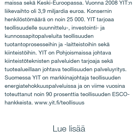
maissa sekä Keski-Euroopassa. Vuonna 2008 YIT:n
liikevaihto oli 3,9 miljardia euroa. Konsernin
henkilöstömäärä on noin 25 000. YIT tarjoaa
teollisuudelle suunnittelu-, investointi- ja
kunnossapitopalveluita teollisuuden
tuotantoprosesseihin ja -laitteistoihin sekä
kiinteistöihin. YIT on Pohjoismaissa johtava
kiinteistöteknisten palveluiden tarjoaja sekä
tuotealueillaan johtava teollisuuden palveluyritys.
Suomessa YIT on markkinajohtaja teollisuuden
energiatehokkuuspalveluissa ja on viime vuosina
toteuttanut noin 90 prosenttia teollisuuden ESCO-
hankkeista. www.yit.fi/teollisuus
Lue lisää