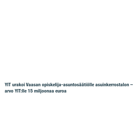
YIT urakoi Vaasan opiskelija-asuntosäätiölle asuinkerrostalon –
arvo YIT:lle 15 miljoonaa euroa