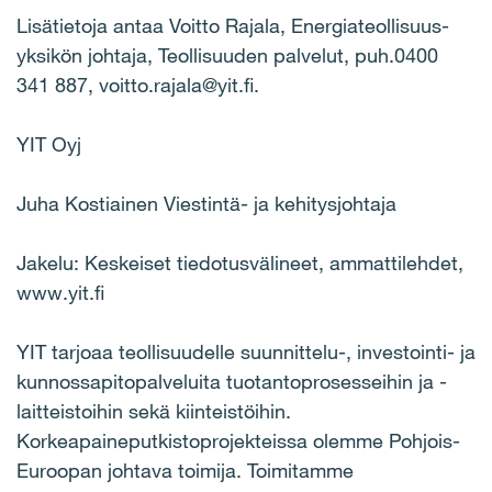
Lisätietoja antaa Voitto Rajala, Energiateollisuus-
yksikön johtaja, Teollisuuden palvelut, puh.0400
341 887, voitto.rajala@yit.fi.
YIT Oyj
Juha Kostiainen Viestintä- ja kehitysjohtaja
Jakelu: Keskeiset tiedotusvälineet, ammattilehdet,
www.yit.fi
YIT tarjoaa teollisuudelle suunnittelu-, investointi- ja
kunnossapitopalveluita tuotantoprosesseihin ja -
laitteistoihin sekä kiinteistöihin.
Korkeapaineputkistoprojekteissa olemme Pohjois-
Euroopan johtava toimija. Toimitamme