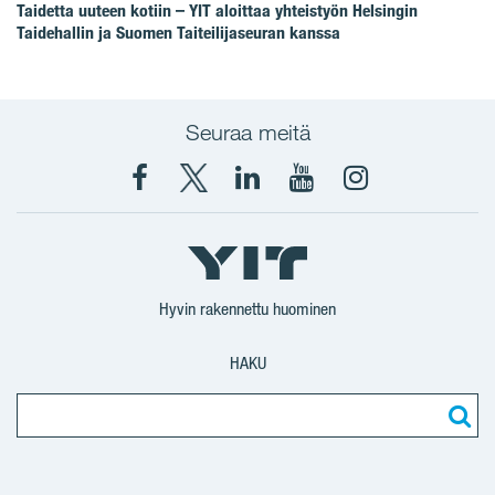
Taidetta uuteen kotiin – YIT aloittaa yhteistyön Helsingin
Taidehallin ja Suomen Taiteilijaseuran kanssa
Seuraa meitä
Facebook
X
YIT
YIT
Instagram
YIT
YIT
Corporation
Corporation
YIT
Suomi
Suomi
Suomi
Hyvin rakennettu huominen
HAKU