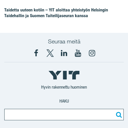
Taidetta uuteen kotiin – YIT aloittaa yhteistyön Helsingin
Taidehallin ja Suomen Taiteilijaseuran kanssa
Seuraa meitä
Facebook
X
YIT
YIT
Instagram
YIT
YIT
Corporation
Corporation
YIT
Suomi
Suomi
Suomi
Hyvin rakennettu huominen
HAKU