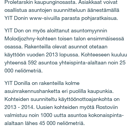
Proletarskin kaupunginosasta. Asiakkaat voivat
osallistua asuntojen suunnitteluun äänestämällä
YIT Donin www-sivuilla parasta pohjaratkaisua.
YIT Don on myös aloittanut asuntomyynnin
Molodjozhny-kohteen toisen talon ensimmäisessä
osassa. Rakenteilla olevat asunnot otetaan
käyttöön vuoden 2013 lopussa. Kohteeseen kuuluu
yhteensä 592 asuntoa yhteispinta-alaltaan noin 25
000 neliömetriä.
YIT Donilla on rakenteilla kolme
asuinrakennushanketta eri puolilla kaupunkia.
Kohteiden suunniteltu käyttöönottoajankohta on
2013 - 2014. Uusien kohteiden myötä Rostoviin
valmistuu noin 1000 uutta asuntoa kokonaispinta-
alaltaan lähes 45 000 neliömetriä.