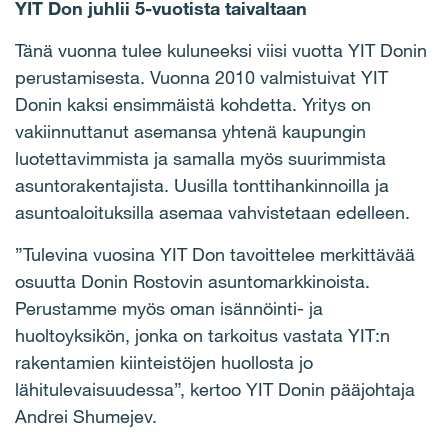
YIT Don juhlii 5-vuotista taivaltaan
Tänä vuonna tulee kuluneeksi viisi vuotta YIT Donin
perustamisesta. Vuonna 2010 valmistuivat YIT
Donin kaksi ensimmäistä kohdetta. Yritys on
vakiinnuttanut asemansa yhtenä kaupungin
luotettavimmista ja samalla myös suurimmista
asuntorakentajista. Uusilla tonttihankinnoilla ja
asuntoaloituksilla asemaa vahvistetaan edelleen.
”Tulevina vuosina YIT Don tavoittelee merkittävää
osuutta Donin Rostovin asuntomarkkinoista.
Perustamme myös oman isännöinti- ja
huoltoyksikön, jonka on tarkoitus vastata YIT:n
rakentamien kiinteistöjen huollosta jo
lähitulevaisuudessa”, kertoo YIT Donin pääjohtaja
Andrei Shumejev.