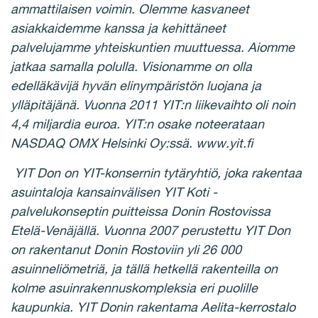
ammattilaisen voimin. Olemme kasvaneet
asiakkaidemme kanssa ja kehittäneet
palvelujamme yhteiskuntien muuttuessa. Aiomme
jatkaa samalla polulla. Visionamme on olla
edelläkävijä hyvän elinympäristön luojana ja
ylläpitäjänä. Vuonna 2011 YIT:n liikevaihto oli noin
4,4 miljardia euroa. YIT:n osake noteerataan
NASDAQ OMX Helsinki Oy:ssä. www.yit.fi
YIT Don on YIT-konsernin tytäryhtiö, joka rakentaa
asuintaloja kansainvälisen YIT Koti -
palvelukonseptin puitteissa Donin Rostovissa
Etelä-Venäjällä. Vuonna 2007 perustettu YIT Don
on rakentanut Donin Rostoviin yli 26 000
asuinneliömetriä, ja tällä hetkellä rakenteilla on
kolme asuinrakennuskompleksia eri puolille
kaupunkia. YIT Donin rakentama Aelita-kerrostalo