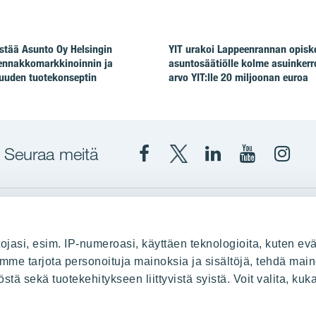
stää Asunto Oy Helsingin
YIT urakoi Lappeenrannan opiske
ennakkomarkkinoinnin ja
asuntosäätiölle kolme asuinkerr
uuden tuotekonseptin
arvo YIT:lle 20 miljoonan euroa
Seuraa meitä
Facebook
X
YIT
YIT
Insta
YIT
YIT
Corporation
Corporati
YIT
Suomi
Suomi
Suom
up
YIT Suomessa
ojasi, esim. IP-numeroasi, käyttäen teknologioita, kuten evä
stä
Myytävät asunnot
oimme tarjota personoituja mainoksia ja sisältöjä, tehdä main
ä sekä tuotekehitykseen liittyvistä syistä. Voit valita, kuk
le
Vuokrattavat toimitilat
Kiinteistösijoittaminen