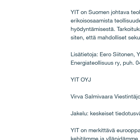
YIT on Suomen johtava teol
erikoisosaamista teollisuud
hyödyntämisestä. Tarkoituks
siten, että mahdolliset se
Lisätietoja: Eero Siitonen, 
Energiateollisuus ry, puh. 
YIT OYJ
Virva Salmivaara Viestintäj
Jakelu: keskeiset tiedotusvä
YIT on merkittävä eurooppa
kehitämme ja ylläpidämme h