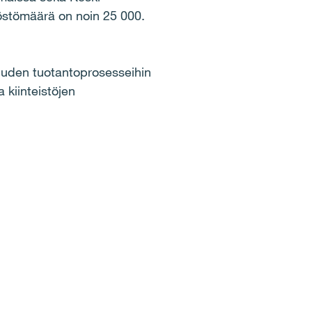
löstömäärä on noin 25 000.
isuuden tuotantoprosesseihin
 kiinteistöjen