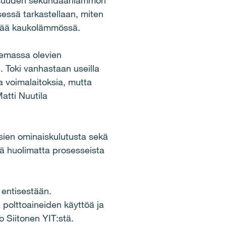
ollisuuden sekundäärilämmön
essä tarkastellaan, miten
yntää kaukolämmössä.
olemassa olevien
. Toki vanhastaan useilla
a voimalaitoksia, mutta
atti Nuutila
ssien ominaiskulutusta sekä
ä huolimatta prosesseista
 entisestään.
olttoaineiden käyttöä ja
 Siitonen YIT:stä.