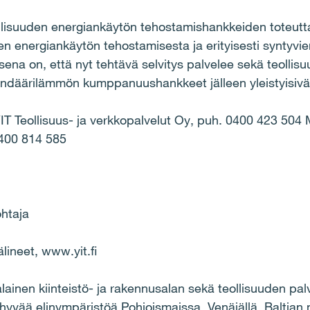
lisuuden energiankäytön tehostamishankkeiden toteuttaj
en energiankäytön tehostamisesta ja erityisesti syntyv
ena on, että nyt tehtävä selvitys palvelee sekä teollisu
kundäärilämmön kumppanuushankkeet jälleen yleistyisivät
YIT Teollisuus- ja verkkopalvelut Oy, puh. 0400 423 504 M
0400 814 585
ohtaja
lineet, www.yit.fi
lainen kiinteistö- ja rakennusalan sekä teollisuuden pa
yvää elinympäristöä Pohjoismaissa, Venäjällä, Baltian 