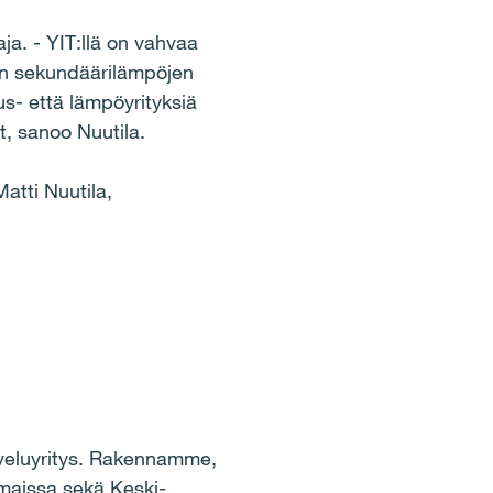
a. - YIT:llä on vahvaa
ien sekundäärilämpöjen
us- että lämpöyrityksiä
, sanoo Nuutila.
atti Nuutila,
lveluyritys. Rakennamme,
maissa sekä Keski-