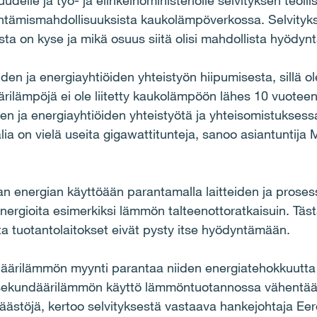
uudelle ja työ- ja elinkeinoministeriölle selvityksen te
tämismahdollisuuksista kaukolämpöverkossa. Selvityks
sta on kyse ja mikä osuus siitä olisi mahdollista hyöd
uuden ja energiayhtiöiden yhteistyön hiipumisesta, sillä 
ärilämpöjä ei ole liitetty kaukolämpöön lähes 10 vuoteen
den ja energiayhtiöiden yhteistyötä ja yhteisomistuksess
ia on vielä useita gigawattitunteja, sanoo asiantuntija M
an energian käyttöään parantamalla laitteiden ja prose
ergioita esimerkiksi lämmön talteenottoratkaisuin. Täst
ita tuotantolaitokset eivät pysty itse hyödyntämään.
ndäärilämmön myynti parantaa niiden energiatehokkuutta
 sekundäärilämmön käyttö lämmöntuotannossa vähentää p
ästöjä, kertoo selvityksestä vastaava hankejohtaja Eero