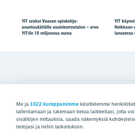
YIT urakoi Vaasan opiskelija-
YIT käynni
asuntosäätiölle asuinkerrostalon – arvo
Heikkaan 
YIT:lle 15 miljoonaa euroa
lanseeraa 
YIT Gro
Me ja
1022 kumppanimme
käsittelemme henkilötiet
Hyvin rakennettu huominen
Tietoa YIT:
tallentamaan ja lukemaan tietoa laitteeltasi, jotta v
sisältöjen mittauksia, saada näkemyksiä kohdeyleisöst
Töihin meil
HAKU
tietojasi ja mihin tarkoituksiin.
Sijoittajat