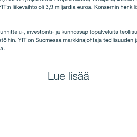
:n liikevaihto oli 3,9 miljardia euroa. Konsernin henki
uunnittelu-, investointi- ja kunnossapitopalveluita teoll
teistöihin. YIT on Suomessa markkinajohtaja teollisuuden ja
a.
Lue lisää