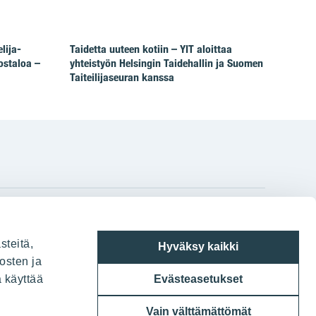
lija-
Taidetta uuteen kotiin – YIT aloittaa
ostaloa –
yhteistyön Helsingin Taidehallin ja Suomen
Taiteilijaseuran kanssa
gram
on
i
YIT:n pääkonttori
steitä,
Hyväksy kaikki
Panuntie 11, PL 36, 00620 Helsinki
osten ja
a käyttää
Evästeasetukset
020 433 111
Vain välttämättömät