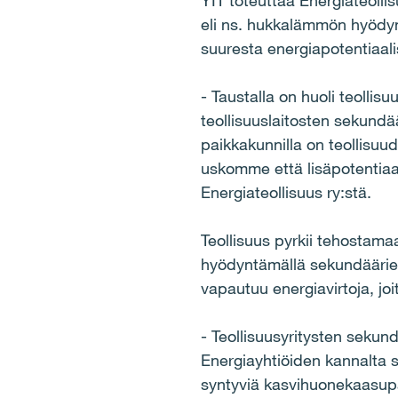
YIT toteuttaa Energiateollis
eli ns. hukkalämmön hyödyn
suuresta energiapotentiaali
- Taustalla on huoli teollis
teollisuuslaitosten sekundä
paikkakunnilla on teollisuu
uskomme että lisäpotentiaal
Energiateollisuus ry:stä.
Teollisuus pyrkii tehostama
hyödyntämällä sekundäärien
vapautuu energiavirtoja, jo
- Teollisuusyritysten seku
Energiayhtiöiden kannalta
syntyviä kasvihuonekaasupä