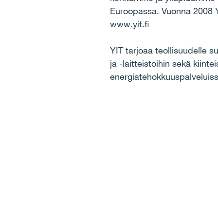
Euroopassa. Vuonna 2008 YIT
www.yit.fi
YIT tarjoaa teollisuudelle s
ja -laitteistoihin sekä kiin
energiatehokkuuspalveluiss