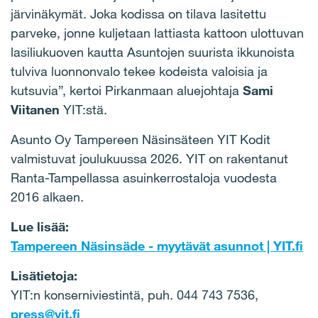
järvinäkymät. Joka kodissa on tilava lasitettu
parveke, jonne kuljetaan lattiasta kattoon ulottuvan
lasiliukuoven kautta Asuntojen suurista ikkunoista
tulviva luonnonvalo tekee kodeista valoisia ja
kutsuvia”, kertoi Pirkanmaan aluejohtaja
Sami
Viitanen
YIT:stä.
Asunto Oy Tampereen Näsinsäteen YIT Kodit
valmistuvat joulukuussa 2026. YIT on rakentanut
Ranta-Tampellassa asuinkerrostaloja vuodesta
2016 alkaen.
Lue lisää:
Tampereen Näsinsäde - myytävät asunnot | YIT.fi
Lisätietoja:
YIT:n konserniviestintä, puh. 044 743 7536,
press@yit.fi