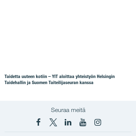
Taidetta uuteen kotiin – YIT aloittaa yhteistyön Helsingin
Taidehallin ja Suomen Taiteilijaseuran kanssa
Seuraa meitä
Facebook
X
YIT
YIT
Instagram