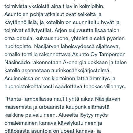
toimivista yksiöistä aina tilaviin kolmioihin.
Asuntojen pohjaratkaisut ovat selkeitä ja
käytännöllisiä, ja koteihin on suunniteltu hyvät ja
toimivat säilytystilat. Arjen sujuvuutta lisää talon
oma pesula, kuivaushuone, yhteistila sekä pyörien
huoltopiste. Näsijärven läheisyydessä sijaitseva,
omalle tontille rakennettava Asunto Oy Tampereen
Näsinsäde rakennetaan A-energialuokkaan ja talon
katolle asennetaan aurinkosähköjärjestelmä.
Asuinnoissa on vesikiertoinen lattialämmitys ja
huoneistokohtaisesti säädettävä tehokas viilennys.
”Ranta-Tampellassa nautit yhtä aikaa Näsijärven
maisemista ja urbaanista kaupunkielämästä
kaikkine palveluineen. Alueelta löytyy myös
omaleimainen kanava kävelykatuineen ja
pääosasta asuntoja on upeat kanava- ja