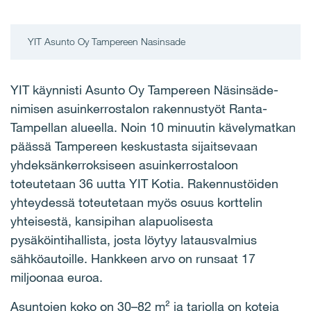
YIT Asunto Oy Tampereen Nasinsade
YIT käynnisti Asunto Oy Tampereen Näsinsäde-
nimisen asuinkerrostalon rakennustyöt Ranta-
Tampellan alueella. Noin 10 minuutin kävelymatkan
päässä Tampereen keskustasta sijaitsevaan
yhdeksänkerroksiseen asuinkerrostaloon
toteutetaan 36 uutta YIT Kotia. Rakennustöiden
yhteydessä toteutetaan myös osuus korttelin
yhteisestä, kansipihan alapuolisesta
pysäköintihallista, josta löytyy latausvalmius
sähköautoille.
Hankkeen arvo on runsaat 17
miljoonaa euroa.
Asuntojen koko on 30–82 m² ja tarjolla on koteja