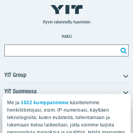
YIT
YIT
Corporation
Corporation
YIT
Suomi
Suomi
Suomi
Hyvin rakennettu huominen
HAKU
YIT Group
YIT Suomessa
Tietoa YIT:stä
Töihin meille
Me ja
1022 kumppanimme
käsittelemme
YIT:n pääkonttori
Myytävät asunnot
Sijoittajat
henkilötietojasi, esim. IP-numeroasi, käyttäen
Vuokrattavat toimitilat
teknologioita, kuten evästeitä, tallentamaan ja
Panuntie 11, PL 36, 00620 Helsinki
Projektit
lukemaan tietoa laitteeltasi, jotta voimme tarjota
Kiinteistösijoittaminen
Vastuullisuus
personoituja mainoksia ja sisältöjä, tehdä mainosten