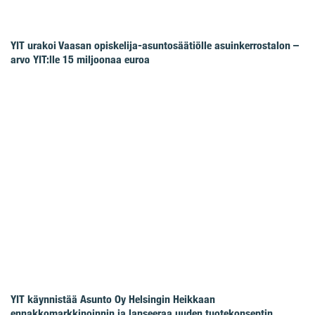
YIT urakoi Vaasan opiskelija-asuntosäätiölle asuinkerrostalon –
arvo YIT:lle 15 miljoonaa euroa
YIT käynnistää Asunto Oy Helsingin Heikkaan
ennakkomarkkinoinnin ja lanseeraa uuden tuotekonseptin