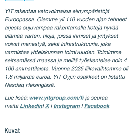
YIT rakentaa vetovoimaisia elinympäristöjä
Euroopassa. Olemme yli 110 vuoden ajan tehneet
arjesta sujuvampaa rakentamalla koteja hyvää
elämää varten, tiloja, joissa ihmiset ja yritykset
voivat menestyä, sekä infrastruktuuria, joka
varmistaa yhteiskunnan toimivuuden. Toimimme
seitsemässä maassa ja meillä työskentelee noin 4
100 ammattilaista. Vuonna 2025 liikevaihtomme oli
1,8 miljardia euroa. YIT Oyj:n osakkeet on listattu
Nasdaq Helsingissä.
Lue lisää:
www.yitgroup.com/fi
ja seuraa
meitä
Linkedin
I
X
I
Instagram
I
Facebook
Kuvat