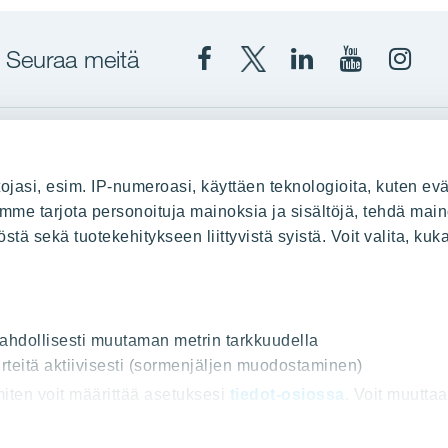
Seuraa meitä
Facebook
X
YIT
YIT
Insta
YIT
YIT
Corporation
Corporati
YIT
Suomi
Suomi
Suom
up
YIT Suomessa
ojasi, esim. IP-numeroasi, käyttäen teknologioita, kuten evä
stä
Myytävät asunnot
oimme tarjota personoituja mainoksia ja sisältöjä, tehdä main
ä sekä tuotekehitykseen liittyvistä syistä. Voit valita, kuk
le
Vuokrattavat toimitilat
Kiinteistösijoittaminen
Infrarakentaminen
uus
Toimitilarakentaminen
 mahdollisesti muutaman metrin tarkkuudella
Teollisuusrakentaminen
rteitä aktiivisesti (sormenjäljen muodostaminen)
 miten voit määrittää asetuksesi
tiedot-osiossa
. Voit muutta
ot