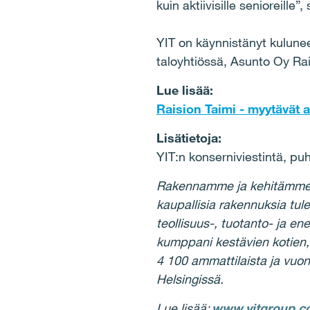
kuin aktiivisille senioreille”,
YIT on käynnistänyt kulun
taloyhtiössä, Asunto Oy Rai
Lue lisää:
Raision Taimi - myytävät a
Lisätietoja:
YIT:n konserniviestintä, p
Rakennamme ja kehitämme kes
kaupallisia rakennuksia tule
teollisuus-, tuotanto- ja en
kumppani kestävien kotien,
4 100 ammattilaista ja vuon
Helsingissä.
Lue lisää:
www.yitgroup.co