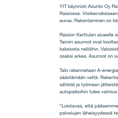
YIT käynnisti Asunto Oy Ra
Raisiossa. Viisikerroksisee
euroa. Rakentaminen on kä
Raision Kerttulan alueelle s
Taimin asunnot ovat kooltaa
kaksiosta neliöihin. Valoi
osaksi arkea. Asunnot on suu
Talo rakennetaan A-energi
säästämään vettä. Rakentam
sähköä ja työmaan jätteistä 
autopaikoihin tulee valmius
“Loistavaa, että pääsemme 
palvelujen läheisyydessä te