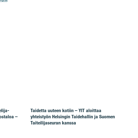
lija-
Taidetta uuteen kotiin – YIT aloittaa
ostaloa –
yhteistyön Helsingin Taidehallin ja Suomen
Taiteilijaseuran kanssa