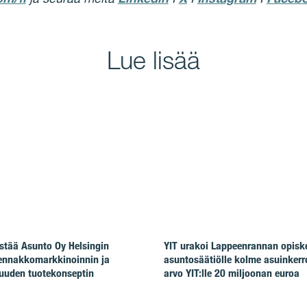
Lue lisää
stää Asunto Oy Helsingin
YIT urakoi Lappeenrannan opiske
ennakkomarkkinoinnin ja
asuntosäätiölle kolme asuinkerr
uuden tuotekonseptin
arvo YIT:lle 20 miljoonan euroa