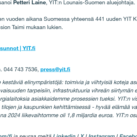
 sanoi
Petteri Laine
, YIT:n Lounais-Suomen aluejohtaja.
een vuoden aikana Suomessa yhteensä 441 uuden YIT K
sion Taimi mukaan lukien.
sunnot | YIT.fi
uh. 044 743 7536,
press@yit.fi
täviä elinympäristöjä: toimivia ja viihtyisiä koteja asu
vaisuuden tarpeisiin, infrastruktuuria vihreän siirtymän
ergialaitoksia asiakkaidemme prosessien tueksi. YIT:n vi
 tilojen ja kaupunkien kehittämisessä - hyvää elämää va
na 2024 liikevaihtomme oli 1,8 miljardia euroa. YIT:n o
m/fi
ja seuraa meitä
Linkedin
I
X
I
Instagram
I
Faceb