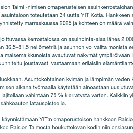
ision Taimi -nimisen omaperusteisen asuinkerrostaloh
n asuintaloon toteutetaan 34 uutta YIT Kotia. Hankkeen 
ynnistetty marraskuussa 2025 ja kohteen on määrä val
ijoittuvassa kerrostalossa on asuinpinta-alaa lähes 2 00
n 36,5–81,5 neliömetriä ja asunnon voi valita monista er
sista maisemaikkunoista avautuvat näkymät ympäröivään 
nniteltu joustavasti vastaamaan erilaisiin elämäntilantei
aluokkaan. Asuntokohtainen kylmän ja lämpimän veden k
isen aikana työmaalla käytetään ainoastaan uusiutuvall
lajitellaan vähintään 75 % kierrätystä varten. Kaikkiin 
 sähköauton latauspisteelle.
käynnistämään YIT:n omaperusteisen hankkeen Raisioss
kee Raision Taimesta houkuttelevan kodin niin ensiasunn