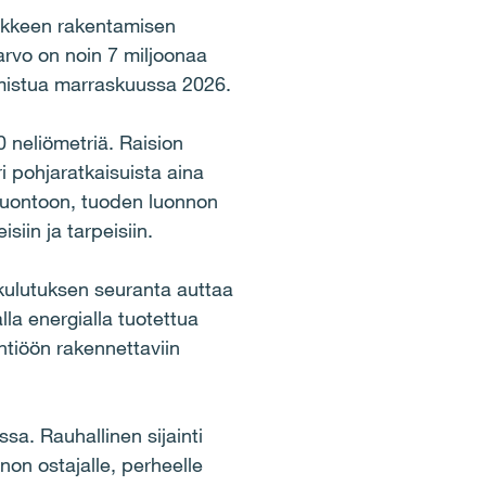
ankkeen rakentamisen
arvo on noin 7 miljoonaa
mistua marraskuussa 2026.
0 neliömetriä. Raision
i pohjaratkaisuista aina
luontoon, tuoden luonnon
siin ja tarpeisiin.
ulutuksen seuranta auttaa
a energialla tuotettua
yhtiöön rakennettaviin
a. Rauhallinen sijainti
on ostajalle, perheelle