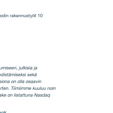
odin rakennustyöt 10
miseen, julkisia ja
 edistämiseksi sekä
siona on olla osaavin
rten. Tiimiimme kuuluu noin
sake on listattuna Nasdaq
ook