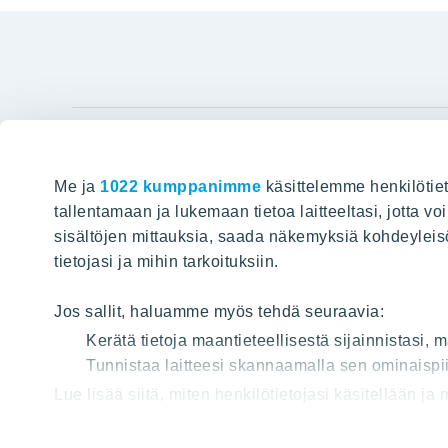
YIT Gro
Me ja
1022 kumppanimme
käsittelemme henkilötiet
Hyvin rakennettu huominen
Tietoa YIT:
tallentamaan ja lukemaan tietoa laitteeltasi, jotta v
sisältöjen mittauksia, saada näkemyksiä kohdeyleisöst
Töihin meil
HAKU
tietojasi ja mihin tarkoituksiin.
Sijoittajat
Projektit
Jos sallit, haluamme myös tehdä seuraavia:
Vastuullis
Kerätä tietoja maantieteellisestä sijainnistasi,
Media
Tunnistaa laitteesi skannaamalla sen ominaispii
Lue lisää siitä, miten henkilötietojasi käsitellään ja
Yhteystied
tai peruuttaa sen milloin vain evästeilmoituksessa.