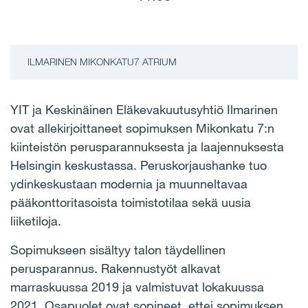
ILMARINEN MIKONKATU7 ATRIUM
YIT ja Keskinäinen Eläkevakuutusyhtiö Ilmarinen
ovat allekirjoittaneet sopimuksen Mikonkatu 7:n
kiinteistön perusparannuksesta ja laajennuksesta
Helsingin keskustassa. Peruskorjaushanke tuo
ydinkeskustaan modernia ja muunneltavaa
pääkonttoritasoista toimistotilaa sekä uusia
liiketiloja.
Sopimukseen sisältyy talon täydellinen
perusparannus. Rakennustyöt alkavat
marraskuussa 2019 ja valmistuvat lokakuussa
2021. Osapuolet ovat sopineet, ettei sopimuksen