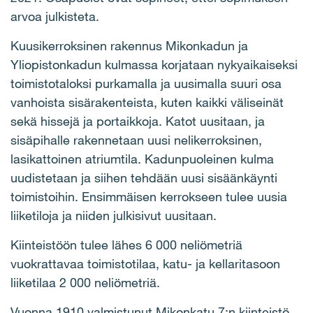
arvoa julkisteta.
Kuusikerroksinen rakennus Mikonkadun ja
Yliopistonkadun kulmassa korjataan nykyaikaiseksi
toimistotaloksi purkamalla ja uusimalla suuri osa
vanhoista sisärakenteista, kuten kaikki väliseinät
sekä hissejä ja portaikkoja. Katot uusitaan, ja
sisäpihalle rakennetaan uusi nelikerroksinen,
lasikattoinen atriumtila. Kadunpuoleinen kulma
uudistetaan ja siihen tehdään uusi sisäänkäynti
toimistoihin. Ensimmäisen kerrokseen tulee uusia
liiketiloja ja niiden julkisivut uusitaan.
Kiinteistöön tulee lähes 6 000 neliömetriä
vuokrattavaa toimistotilaa, katu- ja kellaritasoon
liiketilaa 2 000 neliömetriä.
Vuonna 1910 valmistunut Mikonkatu 7:n kiinteistö