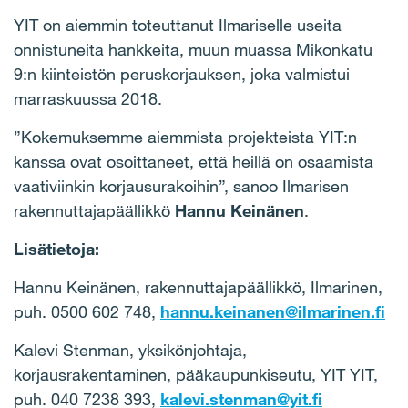
YIT on aiemmin toteuttanut Ilmariselle useita
onnistuneita hankkeita, muun muassa Mikonkatu
9:n kiinteistön peruskorjauksen, joka valmistui
marraskuussa 2018.
”Kokemuksemme aiemmista projekteista YIT:n
kanssa ovat osoittaneet, että heillä on osaamista
vaativiinkin korjausurakoihin”, sanoo Ilmarisen
rakennuttajapäällikkö
Hannu Keinänen
.
Lisätietoja:
Hannu Keinänen, rakennuttajapäällikkö, Ilmarinen,
puh. 0500 602 748,
hannu.keinanen@ilmarinen.fi
Kalevi Stenman, yksikönjohtaja,
korjausrakentaminen, pääkaupunkiseutu, YIT YIT,
puh. 040 7238 393,
kalevi.stenman@yit.fi