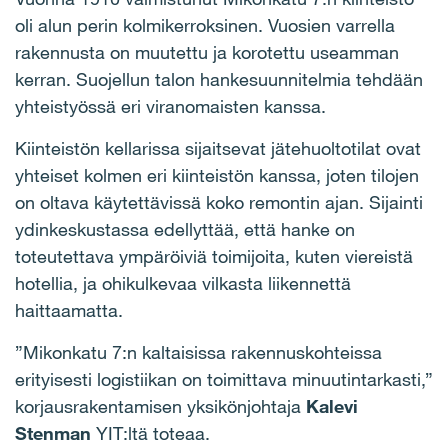
oli alun perin kolmikerroksinen. Vuosien varrella
rakennusta on muutettu ja korotettu useamman
kerran. Suojellun talon hankesuunnitelmia tehdään
yhteistyössä eri viranomaisten kanssa.
Kiinteistön kellarissa sijaitsevat jätehuoltotilat ovat
yhteiset kolmen eri kiinteistön kanssa, joten tilojen
on oltava käytettävissä koko remontin ajan. Sijainti
ydinkeskustassa edellyttää, että hanke on
toteutettava ympäröiviä toimijoita, kuten viereistä
hotellia, ja ohikulkevaa vilkasta liikennettä
haittaamatta.
”Mikonkatu 7:n kaltaisissa rakennuskohteissa
erityisesti logistiikan on toimittava minuutintarkasti,”
korjausrakentamisen yksikönjohtaja
Kalevi
Stenman
YIT:ltä toteaa.