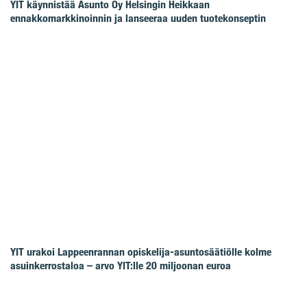
YIT käynnistää Asunto Oy Helsingin Heikkaan
ennakkomarkkinoinnin ja lanseeraa uuden tuotekonseptin
YIT urakoi Lappeenrannan opiskelija-asuntosäätiölle kolme
asuinkerrostaloa – arvo YIT:lle 20 miljoonan euroa