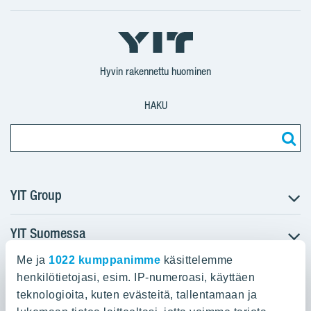
Facebook
X
YIT
YIT
Instagram
YIT
YIT
Corporation
Corporation
YIT
Suomi
Suomi
Suomi
Hyvin rakennettu huominen
HAKU
YIT Group
YIT Suomessa
Tietoa YIT:stä
Töihin meille
Me ja
1022 kumppanimme
käsittelemme
YIT:n pääkonttori
Myytävät asunnot
Sijoittajat
henkilötietojasi, esim. IP-numeroasi, käyttäen
Vuokrattavat toimitilat
teknologioita, kuten evästeitä, tallentamaan ja
Panuntie 11, PL 36, 00620 Helsinki
Projektit