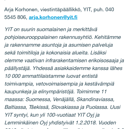
Arja Korhonen, viestintäpäällikkö, YIT, puh. 040
5545 806,
arja.korhonen@yit.fi
YIT on suurin suomalainen ja merkittävä
pohjoiseurooppalainen rakennusyhtiö. Kehitämme
ja rakennamme asuntoja ja asumisen palveluja
sekä toimitiloja ja kokonaisia alueita. Lisäksi
olemme vaativan infrarakentamisen erikoisosaaja ja
päällystäjä. Yhdessä asiakkaidemme kanssa lähes
10 000 ammattilaistamme luovat entistä
toimivampia, vetovoimaisempia ja kestävämpiä
kaupunkeja ja elinympäristöjä. Toimimme 11
maassa: Suomessa, Venäjällä, Skandinaviassa,
Baltiassa, Tšekissä, Slovakiassa ja Puolassa. Uusi
YIT syntyi, kun yli 100-vuotiaat YIT Oyj ja
Lemminkäinen Oyj yhdistyivät 1.2.2018. Vuoden