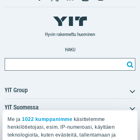
Facebook
X
YIT
YIT
Instagram
YIT
YIT
Corporation
Corporation
YIT
Suomi
Suomi
Suomi
Hyvin rakennettu huominen
HAKU
YIT Group
YIT Suomessa
Tietoa YIT:stä
Töihin meille
Me ja
1022 kumppanimme
käsittelemme
YIT:n pääkonttori
Myytävät asunnot
Sijoittajat
henkilötietojasi, esim. IP-numeroasi, käyttäen
Vuokrattavat toimitilat
teknologioita, kuten evästeitä, tallentamaan ja
Panuntie 11, PL 36, 00620 Helsinki
Projektit