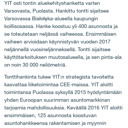
YIT osti tontin aluekehityshanketta varten
Varsovasta, Puolasta. Hankittu tontti sijaitsee
Varsovassa Białołęka-alueella kaupungin
koillisosassa. Hanke koostuu yli 400 asunnosta ja
se toteutetaan neljässä vaiheessa. Ensimmäisen
vaiheen arvioidaan käynnistyvän vuoden 2017
neljännellä vuosineljänneksellä. Tontti sijaitsee
käyttötarkoituksen muutosalueella, ja sen pinta-ala
on noin 30 000 neliömetriä.
Tonttihankinta tukee YIT:n strategista tavoitetta
kasvattaa liiketoimintaa CEE-maissa. YIT aloitti
toimintansa Puolassa syksyllä 2015 hyödyntämään
yhden Euroopan suurimman asuntomarkkinan
tarjoamia mahdollisuuksia. Keväällä 2016 YIT aloitti
ensimmäisen, 125 asunnosta koostuvan
asuntohankkeensa rakentamisen ja myynnin