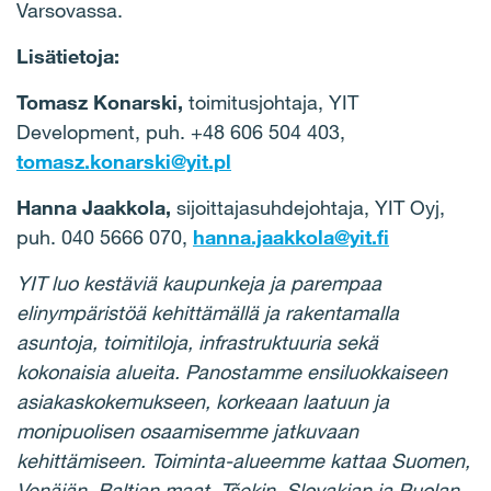
Varsovassa.
Lisätietoja:
Tomasz Konarski,
toimitusjohtaja, YIT
Development, puh.
+48 606 504 403,
tomasz.konarski@yit.pl
Hanna Jaakkola,
sijoittajasuhdejohtaja, YIT Oyj,
puh. 040 5666 070,
hanna.jaakkola@yit.fi
YIT luo kestäviä kaupunkeja ja parempaa
elinympäristöä kehittämällä ja rakentamalla
asuntoja, toimitiloja, infrastruktuuria sekä
kokonaisia alueita. Panostamme ensiluokkaiseen
asiakaskokemukseen, korkeaan laatuun ja
monipuolisen osaamisemme jatkuvaan
kehittämiseen. Toiminta-alueemme kattaa Suomen,
Venäjän, Baltian maat, Tšekin, Slovakian ja Puolan.