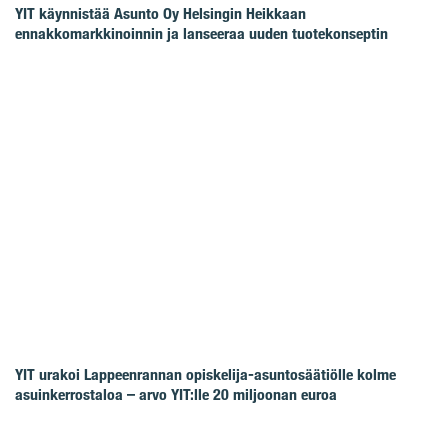
YIT käynnistää Asunto Oy Helsingin Heikkaan
ennakkomarkkinoinnin ja lanseeraa uuden tuotekonseptin
YIT urakoi Lappeenrannan opiskelija-asuntosäätiölle kolme
asuinkerrostaloa – arvo YIT:lle 20 miljoonan euroa