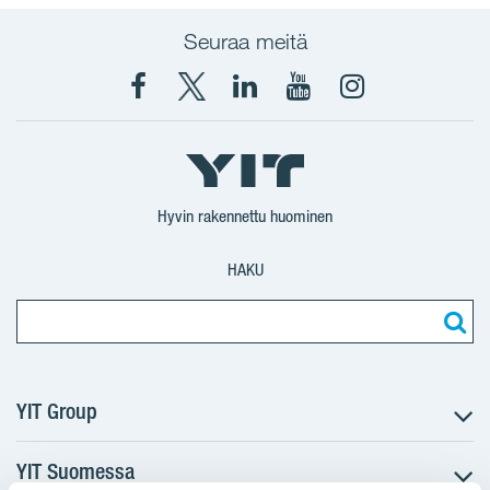
Seuraa meitä
Facebook
X
YIT
YIT
Instagram
YIT
YIT
Corporation
Corporation
YIT
Suomi
Suomi
Suomi
Hyvin rakennettu huominen
HAKU
YIT Group
YIT Suomessa
Tietoa YIT:stä