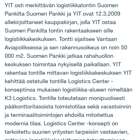
YIT osti merkittävän logistiikkatontin Suomen
Pankilta Suomen Pankki ja YIT ovat 12.3.2009
allekirjoittaneet kauppakirjan, jolla YIT ostaa
Suomen Pankilta tontin rakentaakseen sille
logistiikkakeskuksen. Tontti sijaitsee Vantaan
Aviapoliksessa ja sen rakennusoikeus on noin 50
000 m2. Suomen Pankki jatkaa rahahuollon
keskuksen toimintaa nykyisellä paikallaan. YIT
rakentaa tontille mittavan logistiikkakeskuksen YIT
kehittää ostetulle tontille Logistics Center -
konseptinsa mukaisen logistiikka-alueen nimeltään
K3 Logistics. Tontille toteutetaan monipuolisesti
pääkonttoritasoista toimistotilaa sekä varastoinnin
ja terminaalitoimintojen ehdoilla mitoitettua
modernia tilaa. Logistics Center -konsepti on
tarkoitettu suurien yritysten tarpeisiin vastaavien,