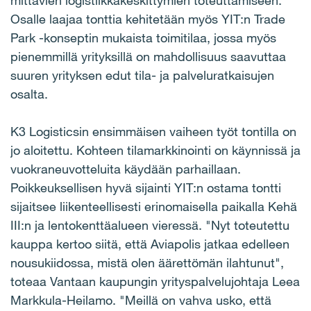
mittavien logistiikkakeskittymien toteuttamiseen.
Osalle laajaa tonttia kehitetään myös YIT:n Trade
Park -konseptin mukaista toimitilaa, jossa myös
pienemmillä yrityksillä on mahdollisuus saavuttaa
suuren yrityksen edut tila- ja palveluratkaisujen
osalta.
K3 Logisticsin ensimmäisen vaiheen työt tontilla on
jo aloitettu. Kohteen tilamarkkinointi on käynnissä ja
vuokraneuvotteluita käydään parhaillaan.
Poikkeuksellisen hyvä sijainti YIT:n ostama tontti
sijaitsee liikenteellisesti erinomaisella paikalla Kehä
III:n ja lentokenttäalueen vieressä. "Nyt toteutettu
kauppa kertoo siitä, että Aviapolis jatkaa edelleen
nousukiidossa, mistä olen äärettömän ilahtunut",
toteaa Vantaan kaupungin yrityspalvelujohtaja Leea
Markkula-Heilamo. "Meillä on vahva usko, että