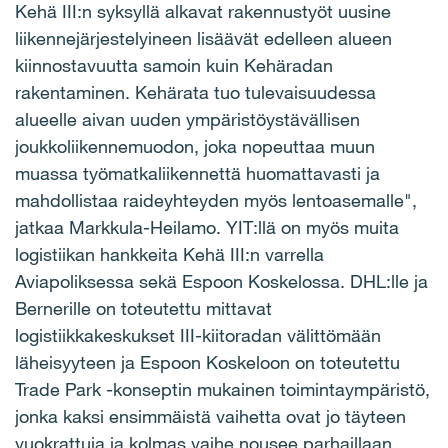
Kehä III:n syksyllä alkavat rakennustyöt uusine
liikennejärjestelyineen lisäävät edelleen alueen
kiinnostavuutta samoin kuin Kehäradan
rakentaminen. Kehärata tuo tulevaisuudessa
alueelle aivan uuden ympäristöystävällisen
joukkoliikennemuodon, joka nopeuttaa muun
muassa työmatkaliikennettä huomattavasti ja
mahdollistaa raideyhteyden myös lentoasemalle",
jatkaa Markkula-Heilamo. YIT:llä on myös muita
logistiikan hankkeita Kehä III:n varrella
Aviapoliksessa sekä Espoon Koskelossa. DHL:lle ja
Bernerille on toteutettu mittavat
logistiikkakeskukset III-kiitoradan välittömään
läheisyyteen ja Espoon Koskeloon on toteutettu
Trade Park -konseptin mukainen toimintaympäristö,
jonka kaksi ensimmäistä vaihetta ovat jo täyteen
vuokrattuja ja kolmas vaihe nousee parhaillaan.