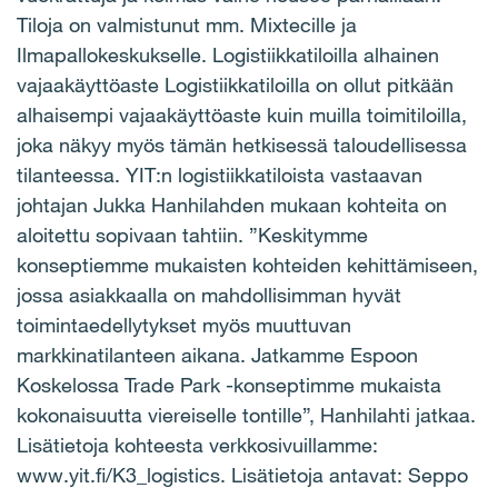
Tiloja on valmistunut mm. Mixtecille ja
Ilmapallokeskukselle. Logistiikkatiloilla alhainen
vajaakäyttöaste Logistiikkatiloilla on ollut pitkään
alhaisempi vajaakäyttöaste kuin muilla toimitiloilla,
joka näkyy myös tämän hetkisessä taloudellisessa
tilanteessa. YIT:n logistiikkatiloista vastaavan
johtajan Jukka Hanhilahden mukaan kohteita on
aloitettu sopivaan tahtiin. ”Keskitymme
konseptiemme mukaisten kohteiden kehittämiseen,
jossa asiakkaalla on mahdollisimman hyvät
toimintaedellytykset myös muuttuvan
markkinatilanteen aikana. Jatkamme Espoon
Koskelossa Trade Park -konseptimme mukaista
kokonaisuutta viereiselle tontille”, Hanhilahti jatkaa.
Lisätietoja kohteesta verkkosivuillamme:
www.yit.fi/K3_logistics. Lisätietoja antavat: Seppo